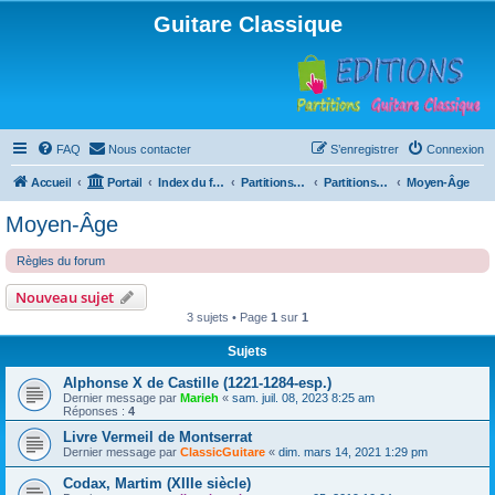
Guitare Classique
FAQ
Nous contacter
S’enregistrer
Connexion
Accueil
Portail
Index du forum
Partitions pour guitare en libre téléchargement
Partitions classées par compositeur
Moyen-Âge
Moyen-Âge
Règles du forum
Nouveau sujet
3 sujets • Page
1
sur
1
Sujets
Alphonse X de Castille (1221-1284-esp.)
Dernier message par
Marieh
«
sam. juil. 08, 2023 8:25 am
Réponses :
4
Livre Vermeil de Montserrat
Dernier message par
ClassicGuitare
«
dim. mars 14, 2021 1:29 pm
Codax, Martim (XIIIe siècle)