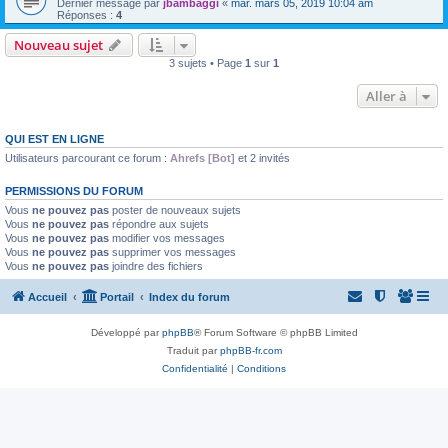
Dernier message par
jbambaggi
«
mar. mars 05, 2019 10:04 am
Réponses :
4
Nouveau sujet
3 sujets • Page
1
sur
1
Aller à
QUI EST EN LIGNE
Utilisateurs parcourant ce forum :
Ahrefs [Bot]
et 2 invités
PERMISSIONS DU FORUM
Vous
ne pouvez pas
poster de nouveaux sujets
Vous
ne pouvez pas
répondre aux sujets
Vous
ne pouvez pas
modifier vos messages
Vous
ne pouvez pas
supprimer vos messages
Vous
ne pouvez pas
joindre des fichiers
Accueil
Portail
Index du forum
Développé par
phpBB
® Forum Software © phpBB Limited
Traduit par
phpBB-fr.com
Confidentialité
|
Conditions