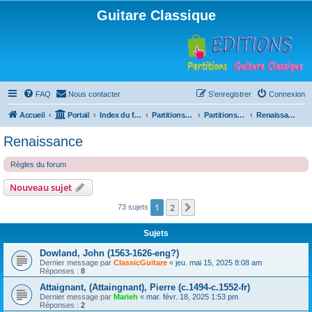
Guitare Classique
FAQ
Nous contacter
S’enregistrer
Connexion
Accueil
Portail
Index du forum
Partitions pour guitare en libre téléchargement
Partitions classées par compositeur
Renaissance
Renaissance
Règles du forum
Nouveau sujet
1
2
Suivante
73 sujets
Sujets
Dowland, John (1563-1626-eng?)
Dernier message par
ClassicGuitare
«
jeu. mai 15, 2025 8:08 am
Réponses :
8
Attaignant, (Attaingnant), Pierre (c.1494-c.1552-fr)
Dernier message par
Marieh
«
mar. févr. 18, 2025 1:53 pm
Réponses :
2