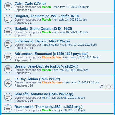
Calvi, Carlo (17è-itl)
Dernier message par
Marieh
«
mer. févr. 12, 2025 12:48 pm
Réponses :
4
Dlugorai, Adalbert (ca.1550 - après 1619)
Dernier message par
Marieh
«
lun. août 14, 2023 9:11 am
Réponses :
1
Barbetta, Giulio Cesare (1540 - 1603)
Dernier message par
Marieh
«
ven. août 04, 2023 8:29 am
Réponses :
1
Judenkunig, Hans (c.1445-1526-de)
Dernier message par
Filippa Kjølner
«
jeu. nov. 10, 2022 10:05 pm
Réponses :
14
Adriaensen, Emmanuel (c.1550-1604-pays-bas)
Dernier message par
ClassicGuitare
«
ven. sept. 02, 2022 7:56 am
Réponses :
3
Besard, Jean-Baptiste (ca1567-ca1625-fr)
Dernier message par
Marieh
«
dim. mai 30, 2021 10:52 am
Réponses :
3
Le Roy, Adrian (1520-1598-fr)
Dernier message par
ClassicGuitare
«
mer. janv. 13, 2021 9:14 pm
Réponses :
26
1
2
Cabezón, Antonio de (1510-1566-esp)
Dernier message par
Mitaki
«
jeu. août 08, 2019 9:30 am
Réponses :
10
Ravenscroft, Thomas (c.1582 - c.1635-eng.)
Dernier message par
Marieh
«
lun. juil. 08, 2019 7:11 pm