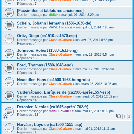
Réponses :
7
[Facsimilés et tablatures anciennes]
Dernier message par
didier
«
mar. juil. 01, 2014 3:29 pm
Schein, Johann Hermann (1586-1630-de)
Dernier message par
PRIVET Francis
«
mar. juil. 01, 2014 7:18 am
Ortiz, Diego (ca1510-ca1570-esp)
Dernier message par
ClassicGuitare
«
lun. avr. 07, 2014 8:56 pm
Réponses :
4
Johnson, Robert (1583-1633-eng)
Dernier message par
ClassicGuitare
«
ven. avr. 19, 2013 8:54 pm
Réponses :
5
Ford, Thomas (1580-1648-eng)
Dernier message par
ClassicGuitare
«
mer. avr. 17, 2013 9:32 am
Réponses :
1
Neusidler, Hans (ca1508-1563-hongrois)
Dernier message par
ClassicGuitare
«
lun. mars 25, 2013 10:05 am
Valderrábano, Enríquez de (ca1500-après1557-esp)
Dernier message par
ClassicGuitare
«
mar. sept. 04, 2012 12:52 pm
Réponses :
4
Derosier, Nicolas (ca1645-après1702-fr)
Dernier message par
Manu Cavalier
«
sam. mai 12, 2012 8:02 pm
Réponses :
18
1
2
Narváez, Luys de (ca1500-1555-esp)
Dernier message par
ClassicGuitare
«
mar. mai 01, 2012 11:11 am
Réponses :
1