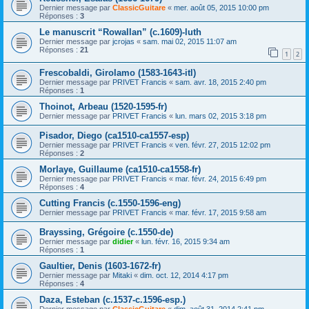
Dernier message par
ClassicGuitare
«
mer. août 05, 2015 10:00 pm
Réponses :
3
Le manuscrit “Rowallan” (c.1609)-luth
Dernier message par
jcrojas
«
sam. mai 02, 2015 11:07 am
Réponses :
21
1
2
Frescobaldi, Girolamo (1583-1643-itl)
Dernier message par
PRIVET Francis
«
sam. avr. 18, 2015 2:40 pm
Réponses :
1
Thoinot, Arbeau (1520-1595-fr)
Dernier message par
PRIVET Francis
«
lun. mars 02, 2015 3:18 pm
Pisador, Diego (ca1510-ca1557-esp)
Dernier message par
PRIVET Francis
«
ven. févr. 27, 2015 12:02 pm
Réponses :
2
Morlaye, Guillaume (ca1510-ca1558-fr)
Dernier message par
PRIVET Francis
«
mar. févr. 24, 2015 6:49 pm
Réponses :
4
Cutting Francis (c.1550-1596-eng)
Dernier message par
PRIVET Francis
«
mar. févr. 17, 2015 9:58 am
Brayssing, Grégoire (c.1550-de)
Dernier message par
didier
«
lun. févr. 16, 2015 9:34 am
Réponses :
1
Gaultier, Denis (1603-1672-fr)
Dernier message par
Mitaki
«
dim. oct. 12, 2014 4:17 pm
Réponses :
4
Daza, Esteban (c.1537-c.1596-esp.)
Dernier message par
ClassicGuitare
«
dim. août 31, 2014 2:41 pm