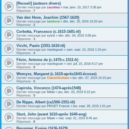
[Recueil] (auteurs divers)
Dernier message par
zacolma
«
mar. janv. 10, 2017 3:36 pm
Réponses :
7
Van den Hove, Joachim (1567-1620)
Dernier message par
tambora
«
dim. déc. 25, 2016 10:20 am
Réponses :
2
Corbetta, Francesco (c.1615-1681-itl)
Dernier message par
sylvie
«
dim. déc. 04, 2016 3:09 pm
Réponses :
3
Virchi, Paolo (1551-1610-itl)
Dernier message par
martingouin
«
sam. sept. 10, 2016 1:19 pm
Réponses :
4
Févin, Antoine de (c.1470-c.1511-fr)
Dernier message par
martingouin
«
ven. juil. 15, 2016 8:17 pm
Réponses :
8
Wemyss, Margaret (c.1610-après1643-écosse)
Dernier message par
ClassicGuitare
«
lun. déc. 07, 2015 10:15 pm
Réponses :
5
Capirola, Vincenzo (1474-après1548)
Dernier message par
Mitaki
«
jeu. déc. 03, 2015 5:22 pm
Réponses :
5
De Rippe, Albert (ca1500-1551-itl)
Dernier message par
PRIVET Francis
«
lun. sept. 28, 2015 1:01 pm
Sturt, John (avant 1610-après 1640-eng)
Dernier message par
Mitaki
«
mar. sept. 01, 2015 8:45 am
Réponses :
8
Reussner, Esaias (1636-1679)