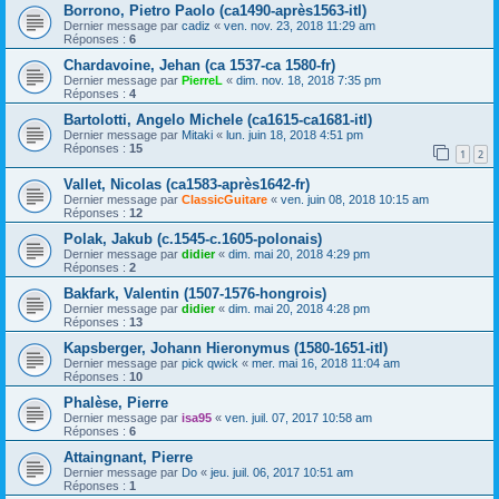
Borrono, Pietro Paolo (ca1490-après1563-itl)
Dernier message par
cadiz
«
ven. nov. 23, 2018 11:29 am
Réponses :
6
Chardavoine, Jehan (ca 1537-ca 1580-fr)
Dernier message par
PierreL
«
dim. nov. 18, 2018 7:35 pm
Réponses :
4
Bartolotti, Angelo Michele (ca1615-ca1681-itl)
Dernier message par
Mitaki
«
lun. juin 18, 2018 4:51 pm
Réponses :
15
1
2
Vallet, Nicolas (ca1583-après1642-fr)
Dernier message par
ClassicGuitare
«
ven. juin 08, 2018 10:15 am
Réponses :
12
Polak, Jakub (c.1545-c.1605-polonais)
Dernier message par
didier
«
dim. mai 20, 2018 4:29 pm
Réponses :
2
Bakfark, Valentin (1507-1576-hongrois)
Dernier message par
didier
«
dim. mai 20, 2018 4:28 pm
Réponses :
13
Kapsberger, Johann Hieronymus (1580-1651-itl)
Dernier message par
pick qwick
«
mer. mai 16, 2018 11:04 am
Réponses :
10
Phalèse, Pierre
Dernier message par
isa95
«
ven. juil. 07, 2017 10:58 am
Réponses :
6
Attaingnant, Pierre
Dernier message par
Do
«
jeu. juil. 06, 2017 10:51 am
Réponses :
1