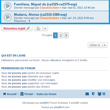
Fuenllana, Miguel de (ca1525-ca1579-esp)
Dernier message par
ClassicGuitare
«
mar. mai 01, 2012 10:48 am
Mudarra, Alonso (ca1510-1580-esp)
Dernier message par
ClassicGuitare
«
mar. avr. 24, 2012 8:49 am
Réponses :
3
Nouveau sujet
1
2
Suivante
73 sujets
Aller à
QUI EST EN LIGNE
Utilisateurs parcourant ce forum : Aucun utilisateur enregistré et 2 invités
PERMISSIONS DU FORUM
Vous
ne pouvez pas
poster de nouveaux sujets
Vous
ne pouvez pas
répondre aux sujets
Vous
ne pouvez pas
modifier vos messages
Vous
ne pouvez pas
supprimer vos messages
Vous
ne pouvez pas
joindre des fichiers
Accueil
Portail
Index du forum
Développé par
phpBB
® Forum Software © phpBB Limited
Traduit par
phpBB-fr.com