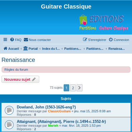
Guitare Classique
FAQ
Nous contacter
S’enregistrer
Connexion
Accueil
Portail
Index du forum
Partitions pour guitare en libre téléchargement
Partitions classées par compositeur
Renaissance
Renaissance
Règles du forum
Nouveau sujet
1
2
Suivante
73 sujets
Sujets
Dowland, John (1563-1626-eng?)
Dernier message par
ClassicGuitare
«
jeu. mai 15, 2025 8:08 am
Réponses :
8
Attaignant, (Attaingnant), Pierre (c.1494-c.1552-fr)
Dernier message par
Marieh
«
mar. févr. 18, 2025 1:53 pm
Réponses :
2