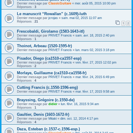
Dernier message par
ClassicGuitare
«
mer. août 05, 2015 10:00 pm
Réponses :
3
Le manuscrit “Rowallan” (c.1609)-luth
Dernier message par
jcrojas
«
sam. mai 02, 2015 11:07 am
Réponses :
21
1
2
Frescobaldi, Girolamo (1583-1643-itl)
Dernier message par
PRIVET Francis
«
sam. avr. 18, 2015 2:40 pm
Réponses :
1
Thoinot, Arbeau (1520-1595-fr)
Dernier message par
PRIVET Francis
«
lun. mars 02, 2015 3:18 pm
Pisador, Diego (ca1510-ca1557-esp)
Dernier message par
PRIVET Francis
«
ven. févr. 27, 2015 12:02 pm
Réponses :
2
Morlaye, Guillaume (ca1510-ca1558-fr)
Dernier message par
PRIVET Francis
«
mar. févr. 24, 2015 6:49 pm
Réponses :
4
Cutting Francis (c.1550-1596-eng)
Dernier message par
PRIVET Francis
«
mar. févr. 17, 2015 9:58 am
Brayssing, Grégoire (c.1550-de)
Dernier message par
didier
«
lun. févr. 16, 2015 9:34 am
Réponses :
1
Gaultier, Denis (1603-1672-fr)
Dernier message par
Mitaki
«
dim. oct. 12, 2014 4:17 pm
Réponses :
4
Daza, Esteban (c.1537-c.1596-esp.)
Dernier message par
ClassicGuitare
«
dim. août 31, 2014 2:41 pm