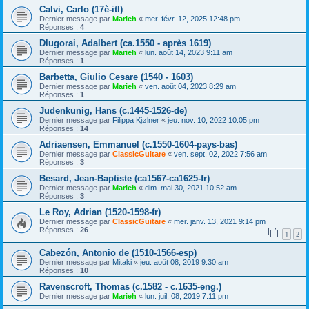
Calvi, Carlo (17è-itl)
Dernier message par
Marieh
«
mer. févr. 12, 2025 12:48 pm
Réponses :
4
Dlugorai, Adalbert (ca.1550 - après 1619)
Dernier message par
Marieh
«
lun. août 14, 2023 9:11 am
Réponses :
1
Barbetta, Giulio Cesare (1540 - 1603)
Dernier message par
Marieh
«
ven. août 04, 2023 8:29 am
Réponses :
1
Judenkunig, Hans (c.1445-1526-de)
Dernier message par
Filippa Kjølner
«
jeu. nov. 10, 2022 10:05 pm
Réponses :
14
Adriaensen, Emmanuel (c.1550-1604-pays-bas)
Dernier message par
ClassicGuitare
«
ven. sept. 02, 2022 7:56 am
Réponses :
3
Besard, Jean-Baptiste (ca1567-ca1625-fr)
Dernier message par
Marieh
«
dim. mai 30, 2021 10:52 am
Réponses :
3
Le Roy, Adrian (1520-1598-fr)
Dernier message par
ClassicGuitare
«
mer. janv. 13, 2021 9:14 pm
Réponses :
26
1
2
Cabezón, Antonio de (1510-1566-esp)
Dernier message par
Mitaki
«
jeu. août 08, 2019 9:30 am
Réponses :
10
Ravenscroft, Thomas (c.1582 - c.1635-eng.)
Dernier message par
Marieh
«
lun. juil. 08, 2019 7:11 pm