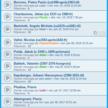
Borrono, Pietro Paolo (ca1490-après1563-itl)
Dernier message par
cadiz
«
ven. nov. 23, 2018 11:29 am
Réponses :
6
Chardavoine, Jehan (ca 1537-ca 1580-fr)
Dernier message par
PierreL
«
dim. nov. 18, 2018 7:35 pm
Réponses :
4
Bartolotti, Angelo Michele (ca1615-ca1681-itl)
Dernier message par
Mitaki
«
lun. juin 18, 2018 4:51 pm
Réponses :
15
1
2
Vallet, Nicolas (ca1583-après1642-fr)
Dernier message par
ClassicGuitare
«
ven. juin 08, 2018 10:15 am
Réponses :
12
Polak, Jakub (c.1545-c.1605-polonais)
Dernier message par
didier
«
dim. mai 20, 2018 4:29 pm
Réponses :
2
Bakfark, Valentin (1507-1576-hongrois)
Dernier message par
didier
«
dim. mai 20, 2018 4:28 pm
Réponses :
13
Kapsberger, Johann Hieronymus (1580-1651-itl)
Dernier message par
pick qwick
«
mer. mai 16, 2018 11:04 am
Réponses :
10
Phalèse, Pierre
Dernier message par
isa95
«
ven. juil. 07, 2017 10:58 am
Réponses :
6
Attaingnant, Pierre
Dernier message par
Do
«
jeu. juil. 06, 2017 10:51 am
Réponses :
1