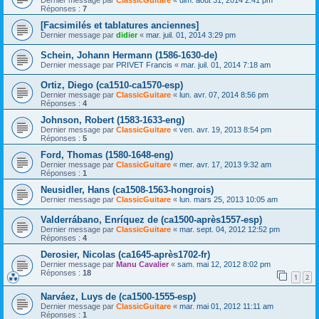
Réponses :
7
[Facsimilés et tablatures anciennes]
Dernier message par
didier
«
mar. juil. 01, 2014 3:29 pm
Schein, Johann Hermann (1586-1630-de)
Dernier message par
PRIVET Francis
«
mar. juil. 01, 2014 7:18 am
Ortiz, Diego (ca1510-ca1570-esp)
Dernier message par
ClassicGuitare
«
lun. avr. 07, 2014 8:56 pm
Réponses :
4
Johnson, Robert (1583-1633-eng)
Dernier message par
ClassicGuitare
«
ven. avr. 19, 2013 8:54 pm
Réponses :
5
Ford, Thomas (1580-1648-eng)
Dernier message par
ClassicGuitare
«
mer. avr. 17, 2013 9:32 am
Réponses :
1
Neusidler, Hans (ca1508-1563-hongrois)
Dernier message par
ClassicGuitare
«
lun. mars 25, 2013 10:05 am
Valderrábano, Enríquez de (ca1500-après1557-esp)
Dernier message par
ClassicGuitare
«
mar. sept. 04, 2012 12:52 pm
Réponses :
4
Derosier, Nicolas (ca1645-après1702-fr)
Dernier message par
Manu Cavalier
«
sam. mai 12, 2012 8:02 pm
Réponses :
18
1
2
Narváez, Luys de (ca1500-1555-esp)
Dernier message par
ClassicGuitare
«
mar. mai 01, 2012 11:11 am
Réponses :
1