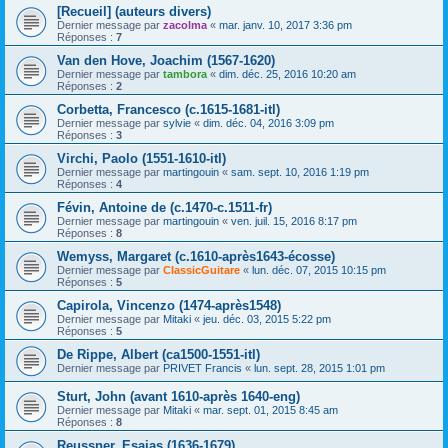
[Recueil] (auteurs divers)
Dernier message par
zacolma
«
mar. janv. 10, 2017 3:36 pm
Réponses :
7
Van den Hove, Joachim (1567-1620)
Dernier message par
tambora
«
dim. déc. 25, 2016 10:20 am
Réponses :
2
Corbetta, Francesco (c.1615-1681-itl)
Dernier message par
sylvie
«
dim. déc. 04, 2016 3:09 pm
Réponses :
3
Virchi, Paolo (1551-1610-itl)
Dernier message par
martingouin
«
sam. sept. 10, 2016 1:19 pm
Réponses :
4
Févin, Antoine de (c.1470-c.1511-fr)
Dernier message par
martingouin
«
ven. juil. 15, 2016 8:17 pm
Réponses :
8
Wemyss, Margaret (c.1610-après1643-écosse)
Dernier message par
ClassicGuitare
«
lun. déc. 07, 2015 10:15 pm
Réponses :
5
Capirola, Vincenzo (1474-après1548)
Dernier message par
Mitaki
«
jeu. déc. 03, 2015 5:22 pm
Réponses :
5
De Rippe, Albert (ca1500-1551-itl)
Dernier message par
PRIVET Francis
«
lun. sept. 28, 2015 1:01 pm
Sturt, John (avant 1610-après 1640-eng)
Dernier message par
Mitaki
«
mar. sept. 01, 2015 8:45 am
Réponses :
8
Reussner, Esaias (1636-1679)