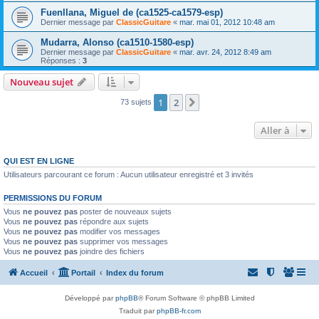
Fuenllana, Miguel de (ca1525-ca1579-esp)
Dernier message par
ClassicGuitare
«
mar. mai 01, 2012 10:48 am
Mudarra, Alonso (ca1510-1580-esp)
Dernier message par
ClassicGuitare
«
mar. avr. 24, 2012 8:49 am
Réponses :
3
Nouveau sujet
1
2
Suivante
73 sujets
Aller à
QUI EST EN LIGNE
Utilisateurs parcourant ce forum : Aucun utilisateur enregistré et 3 invités
PERMISSIONS DU FORUM
Vous
ne pouvez pas
poster de nouveaux sujets
Vous
ne pouvez pas
répondre aux sujets
Vous
ne pouvez pas
modifier vos messages
Vous
ne pouvez pas
supprimer vos messages
Vous
ne pouvez pas
joindre des fichiers
Accueil
Portail
Index du forum
Développé par
phpBB
® Forum Software © phpBB Limited
Traduit par
phpBB-fr.com