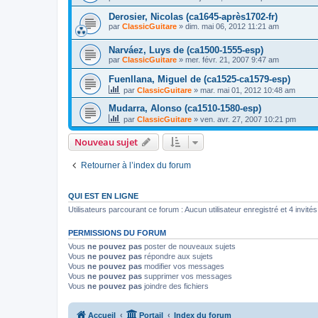
Derosier, Nicolas (ca1645-après1702-fr)
par
ClassicGuitare
»
dim. mai 06, 2012 11:21 am
Narváez, Luys de (ca1500-1555-esp)
par
ClassicGuitare
»
mer. févr. 21, 2007 9:47 am
Fuenllana, Miguel de (ca1525-ca1579-esp)
par
ClassicGuitare
»
mar. mai 01, 2012 10:48 am
Mudarra, Alonso (ca1510-1580-esp)
par
ClassicGuitare
»
ven. avr. 27, 2007 10:21 pm
Nouveau sujet
Retourner à l’index du forum
QUI EST EN LIGNE
Utilisateurs parcourant ce forum : Aucun utilisateur enregistré et 4 invités
PERMISSIONS DU FORUM
Vous
ne pouvez pas
poster de nouveaux sujets
Vous
ne pouvez pas
répondre aux sujets
Vous
ne pouvez pas
modifier vos messages
Vous
ne pouvez pas
supprimer vos messages
Vous
ne pouvez pas
joindre des fichiers
Accueil
Portail
Index du forum