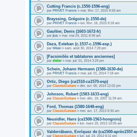
Cutting Francis (c.1550-1596-eng)
par
PRIVET Francis
»
mar. févr. 17, 2015 9:58 am
Brayssing, Grégoire (c.1550-de)
par
PRIVET Francis
»
lun. févr. 16, 2015 9:18 am
Gaultier, Denis (1603-1672-fr)
par
jluis
»
mar. mai 24, 2011 8:39 am
Daza, Esteban (c.1537-c.1596-esp.)
par
Mitaki
»
sam. août 30, 2014 7:29 pm
[Facsimilés et tablatures anciennes]
par
didier
»
mar. juil. 01, 2014 3:29 pm
Schein, Johann Hermann (1586-1630-de)
par
PRIVET Francis
»
mar. juil. 01, 2014 7:18 am
Ortiz, Diego (ca1510-ca1570-esp)
par
ClassicGuitare
»
dim. avr. 06, 2014 12:02 pm
Johnson, Robert (1583-1633-eng)
par
ClassicGuitare
»
mer. déc. 19, 2007 11:34 am
Ford, Thomas (1580-1648-eng)
par
ClassicGuitare
»
mer. avr. 17, 2013 9:30 am
Neusidler, Hans (ca1508-1563-hongrois)
par
ClassicGuitare
»
lun. mars 25, 2013 10:05 am
Valderrábano, Enríquez de (ca1500-après1557-e
par
ClassicGuitare
»
lun. juil. 23, 2012 6:11 pm