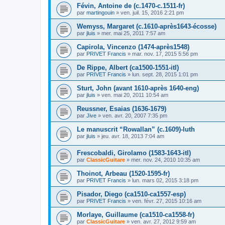
Févin, Antoine de (c.1470-c.1511-fr)
par
martingouin
»
ven. juil. 15, 2016 2:21 pm
Wemyss, Margaret (c.1610-après1643-écosse)
par
jluis
»
mer. mai 25, 2011 7:57 am
Capirola, Vincenzo (1474-après1548)
par
PRIVET Francis
»
mar. nov. 17, 2015 5:56 pm
De Rippe, Albert (ca1500-1551-itl)
par
PRIVET Francis
»
lun. sept. 28, 2015 1:01 pm
Sturt, John (avant 1610-après 1640-eng)
par
jluis
»
ven. mai 20, 2011 10:54 am
Reussner, Esaias (1636-1679)
par
Jive
»
ven. avr. 20, 2007 7:35 pm
Le manuscrit “Rowallan” (c.1609)-luth
par
jluis
»
jeu. avr. 18, 2013 7:04 am
Frescobaldi, Girolamo (1583-1643-itl)
par
ClassicGuitare
»
mer. nov. 24, 2010 10:35 am
Thoinot, Arbeau (1520-1595-fr)
par
PRIVET Francis
»
lun. mars 02, 2015 3:18 pm
Pisador, Diego (ca1510-ca1557-esp)
par
PRIVET Francis
»
ven. févr. 27, 2015 10:16 am
Morlaye, Guillaume (ca1510-ca1558-fr)
par
ClassicGuitare
»
ven. avr. 27, 2012 9:59 am