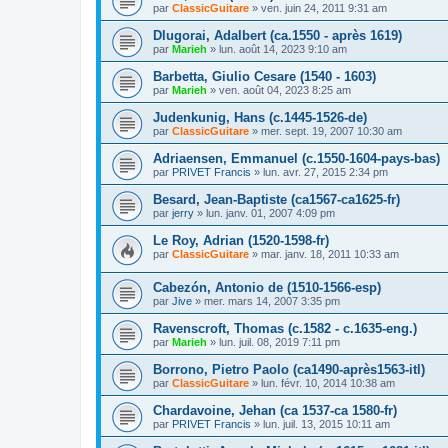
par
ClassicGuitare
»
ven. juin 24, 2011 9:31 am
Dlugorai, Adalbert (ca.1550 - après 1619)
par
Marieh
»
lun. août 14, 2023 9:10 am
Barbetta, Giulio Cesare (1540 - 1603)
par
Marieh
»
ven. août 04, 2023 8:25 am
Judenkunig, Hans (c.1445-1526-de)
par
ClassicGuitare
»
mer. sept. 19, 2007 10:30 am
Adriaensen, Emmanuel (c.1550-1604-pays-bas)
par
PRIVET Francis
»
lun. avr. 27, 2015 2:34 pm
Besard, Jean-Baptiste (ca1567-ca1625-fr)
par
jerry
»
lun. janv. 01, 2007 4:09 pm
Le Roy, Adrian (1520-1598-fr)
par
ClassicGuitare
»
mar. janv. 18, 2011 10:33 am
Cabezón, Antonio de (1510-1566-esp)
par
Jive
»
mer. mars 14, 2007 3:35 pm
Ravenscroft, Thomas (c.1582 - c.1635-eng.)
par
Marieh
»
lun. juil. 08, 2019 7:11 pm
Borrono, Pietro Paolo (ca1490-après1563-itl)
par
ClassicGuitare
»
lun. févr. 10, 2014 10:38 am
Chardavoine, Jehan (ca 1537-ca 1580-fr)
par
PRIVET Francis
»
lun. juil. 13, 2015 10:11 am