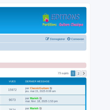
S’enregistrer
Connexion
1
2
Suivante
73 sujets
VUES
DERNIER MESSAGE
D
par
ClassicGuitare
V
15972
e
jeu. mai 15, 2025 8:08 am
r
u
n
D
par
Marieh
V
9073
i
e
mar. févr. 18, 2025 1:53 pm
e
e
r
r
u
n
D
par
Marieh
s
m
V
i