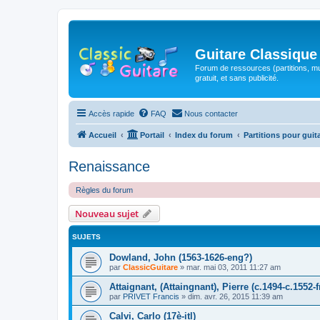
Guitare Classique
Forum de ressources (partitions, mu
gratuit, et sans publicité.
Accès rapide
FAQ
Nous contacter
Accueil
Portail
Index du forum
Partitions pour guit
Renaissance
Règles du forum
Nouveau sujet
SUJETS
Dowland, John (1563-1626-eng?)
par
ClassicGuitare
»
mar. mai 03, 2011 11:27 am
Attaignant, (Attaingnant), Pierre (c.1494-c.1552-f
par
PRIVET Francis
»
dim. avr. 26, 2015 11:39 am
Calvi, Carlo (17è-itl)