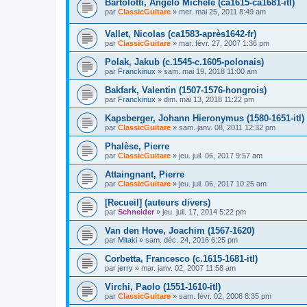
Bartolotti, Angelo Michele (ca1615-ca1681-itl)
par
ClassicGuitare
»
mer. mai 25, 2011 8:49 am
Vallet, Nicolas (ca1583-après1642-fr)
par
ClassicGuitare
»
mar. févr. 27, 2007 1:36 pm
Polak, Jakub (c.1545-c.1605-polonais)
par
Franckinux
»
sam. mai 19, 2018 11:00 am
Bakfark, Valentin (1507-1576-hongrois)
par
Franckinux
»
dim. mai 13, 2018 11:22 pm
Kapsberger, Johann Hieronymus (1580-1651-itl)
par
ClassicGuitare
»
sam. janv. 08, 2011 12:32 pm
Phalèse, Pierre
par
ClassicGuitare
»
jeu. juil. 06, 2017 9:57 am
Attaingnant, Pierre
par
ClassicGuitare
»
jeu. juil. 06, 2017 10:25 am
[Recueil] (auteurs divers)
par
Schneider
»
jeu. juil. 17, 2014 5:22 pm
Van den Hove, Joachim (1567-1620)
par
Mitaki
»
sam. déc. 24, 2016 6:25 pm
Corbetta, Francesco (c.1615-1681-itl)
par
jerry
»
mar. janv. 02, 2007 11:58 am
Virchi, Paolo (1551-1610-itl)
par
ClassicGuitare
»
sam. févr. 02, 2008 8:35 pm