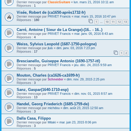
Dernier message par
ClassicGuitare
«
lun. mars 21, 2016 10:11 am
Réponses :
1
Visée, Robert de (ca1650-après1732-fr)
Dernier message par
PRIVET Francis
«
mar. mars 15, 2016 10:47 pm
Réponses :
180
1
10
11
12
13
…
Carré, Antoine ( Sieur de La Grange)-(16.. - 16..)
Dernier message par
PRIVET Francis
«
mar. janv. 05, 2016 8:43 am
Réponses :
4
Weiss, Sylvius Leopold (1687-1750-pologne)
Dernier message par
jluis
«
dim. janv. 03, 2016 7:23 pm
Réponses :
17
1
2
Brescianello, Guiseppe Antonio (1690-1757-itl)
Dernier message par
PRIVET Francis
«
jeu. déc. 24, 2015 9:59 am
Réponses :
5
Mouton, Charles (ca1626-ca1699-fr)
Dernier message par
Schneider
«
dim. nov. 29, 2015 2:25 pm
Réponses :
3
Sanz, Gaspar(1640-1710-esp)
Dernier message par
PRIVET Francis
«
dim. nov. 01, 2015 8:57 am
Réponses :
13
Handel, Georg Friederich (1685-1759-de)
Dernier message par
michdou
«
dim. août 23, 2015 12:50 am
Réponses :
3
Dalla Casa, Filippo
Dernier message par
Mitaki
«
mar. juin 23, 2015 8:06 pm
Réponses :
3