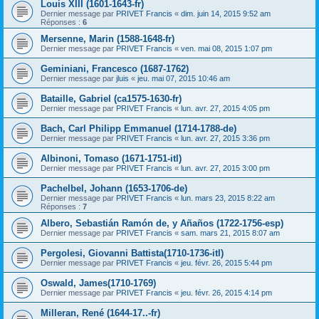
Louis XIII (1601-1643-fr)
Dernier message par
PRIVET Francis
«
dim. juin 14, 2015 9:52 am
Réponses :
6
Mersenne, Marin (1588-1648-fr)
Dernier message par
PRIVET Francis
«
ven. mai 08, 2015 1:07 pm
Geminiani, Francesco (1687-1762)
Dernier message par
jluis
«
jeu. mai 07, 2015 10:46 am
Bataille, Gabriel (ca1575-1630-fr)
Dernier message par
PRIVET Francis
«
lun. avr. 27, 2015 4:05 pm
Bach, Carl Philipp Emmanuel (1714-1788-de)
Dernier message par
PRIVET Francis
«
lun. avr. 27, 2015 3:36 pm
Albinoni, Tomaso (1671-1751-itl)
Dernier message par
PRIVET Francis
«
lun. avr. 27, 2015 3:00 pm
Pachelbel, Johann (1653-1706-de)
Dernier message par
PRIVET Francis
«
lun. mars 23, 2015 8:22 am
Réponses :
7
Albero, Sebastián Ramón de, y Añaños (1722-1756-esp)
Dernier message par
PRIVET Francis
«
sam. mars 21, 2015 8:07 am
Pergolesi, Giovanni Battista(1710-1736-itl)
Dernier message par
PRIVET Francis
«
jeu. févr. 26, 2015 5:44 pm
Oswald, James(1710-1769)
Dernier message par
PRIVET Francis
«
jeu. févr. 26, 2015 4:14 pm
Milleran, René (1644-17..-fr)