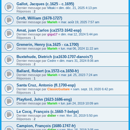
Gallot, Jacques (c.1625 - c.1695)
Dernier message par
Mitaki
«
dim. déc. 21, 2025 4:13 pm
Réponses :
2
Croft, William (1678-1727)
Dernier message par
Marieh
«
mar. août 19, 2025 7:57 am
Amat, juan Carlos (ca1572-1642-esp)
Dernier message par
giga17
«
dim. mai 12, 2024 5:44 pm
Réponses :
1
Grenerin, Henry (ca.1625 - ca.1700)
Dernier message par
Marieh
«
lun. mai 06, 2024 11:22 am
Buxtehude, Dietrich (ca1630-1707-danois?)
Dernier message par
Cedre
«
dim. mars 31, 2024 8:06 am
Réponses :
2
Ballard, Robert (ca.1572-ca.1650-fr)
Dernier message par
Marieh
«
mar. juil. 25, 2023 7:24 am
Réponses :
1
Santa Cruz, Antonio (fl.1700-esp)
Dernier message par
ClassicGuitare
«
sam. sept. 19, 2020 6:42 pm
Réponses :
1
Playford, John (1623-1686-eng)
Dernier message par
Marieh
«
lun. juin 24, 2019 10:09 am
Le Cocq, François (c.1660-?-belge)
Dernier message par
didier
«
mer. févr. 20, 2019 5:50 pm
Réponses :
2
Campion, François (1680-1747-fr)
Dernier message par
didier
«
sam. févr. 16, 2019 3:05 pm