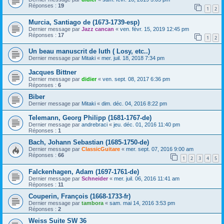
Réponses :
19
1
2
Murcia, Santiago de (1673-1739-esp)
Dernier message par
Jazz cancan
«
ven. févr. 15, 2019 12:45 pm
Réponses :
17
1
2
Un beau manuscrit de luth ( Losy, etc..)
Dernier message par
Mitaki
«
mer. juil. 18, 2018 7:34 pm
Jacques Bittner
Dernier message par
didier
«
ven. sept. 08, 2017 6:36 pm
Réponses :
6
Biber
Dernier message par
Mitaki
«
dim. déc. 04, 2016 8:22 pm
Telemann, Georg Philipp (1681-1767-de)
Dernier message par
andrebraci
«
jeu. déc. 01, 2016 11:40 pm
Réponses :
1
Bach, Johann Sebastian (1685-1750-de)
Dernier message par
ClassicGuitare
«
mer. sept. 07, 2016 9:00 am
Réponses :
66
1
2
3
4
5
Falckenhagen, Adam (1697-1761-de)
Dernier message par
Schneider
«
mer. juil. 06, 2016 11:41 am
Réponses :
11
Couperin, François (1668-1733-fr)
Dernier message par
tambora
«
sam. mai 14, 2016 3:53 pm
Réponses :
2
Weiss Suite SW 36