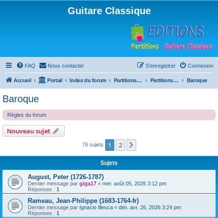
Guitare Classique
FAQ
Nous contacter
S’enregistrer
Connexion
Accueil
Portail
Index du forum
Partitions pour guitare en libre téléchargement
Partitions classées par compositeur
Baroque
Baroque
Règles du forum
Nouveau sujet
1
2
Suivante
76 sujets
Sujets
August, Peter (1726-1787)
Dernier message par
giga17
«
mer. août 05, 2026 3:12 pm
Réponses :
1
Rameau, Jean-Philippe (1683-1764-fr)
Dernier message par
Ignacio Illesca
«
dim. avr. 26, 2026 3:24 pm
Réponses :
1