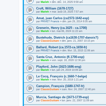
par
Marieh
»
dim. déc. 14, 2025 9:58 am
Croft, William (1678-1727)
par
Marieh
»
mar. août 19, 2025 7:57 am
Amat, juan Carlos (ca1572-1642-esp)
par
PRIVET Francis
»
dim. juin 29, 2014 8:05 am
Grenerin, Henry (ca.1625 - ca.1700)
par
Marieh
»
lun. mai 06, 2024 11:22 am
Buxtehude, Dietrich (ca1630-1707-danois?)
par
ClassicGuitare
»
dim. janv. 21, 2007 10:15 pm
Ballard, Robert (ca.1572-ca.1650-fr)
par
PRIVET Francis
»
dim. févr. 15, 2015 11:06 am
Santa Cruz, Antonio (fl.1700-esp)
par
Marieh
»
ven. sept. 18, 2020 12:30 pm
Playford, John (1623-1686-eng)
par
Marieh
»
lun. juin 24, 2019 10:09 am
Le Cocq, François (c.1660-?-belge)
par
Marieh
»
mer. févr. 20, 2019 1:21 pm
Campion, François (1680-1747-fr)
par
ClassicGuitare
»
sam. févr. 24, 2007 12:40 pm
Murcia, Santiago de (1673-1739-esp)
par
ClassicGuitare
»
lun. janv. 22, 2007 11:09 am