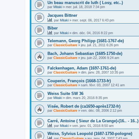
Un beau manuscrit de luth ( Losy, etc..)
par
Mitaki
»
mer. juil. 18, 2018 7:34 pm
Jacques Bittner
par
Mitaki
»
mer. sept. 06, 2017 6:43 pm
Biber
par
Mitaki
»
dim. déc. 04, 2016 8:22 pm
Telemann, Georg Philipp (1681-1767-de)
par
ClassicGuitare
»
jeu. juil. 21, 2011 6:26 pm
Bach, Johann Sebastian (1685-1750-de)
par
ClassicGuitare
»
jeu. juin 22, 2006 9:24 am
Falckenhagen, Adam (1697-1761-de)
par
ClassicGuitare
»
dim. janv. 28, 2007 10:35 pm
Couperin, François (1668-1733-fr)
par
ClassicGuitare
»
sam. févr. 03, 2007 12:41 am
Weiss Suite SW 36
par
Mitaki
»
dim. mars 20, 2016 8:35 pm
Visée, Robert de (ca1650-après1732-fr)
par
ClassicGuitare
»
ven. déc. 08, 2006 2:12 pm
Carré, Antoine ( Sieur de La Grange)-(16.. - 16..)
par
Mitaki
»
ven. janv. 01, 2016 8:50 am
Weiss, Sylvius Leopold (1687-1750-pologne)
par
ClassicGuitare
»
jeu. janv. 04, 2007 7:43 pm