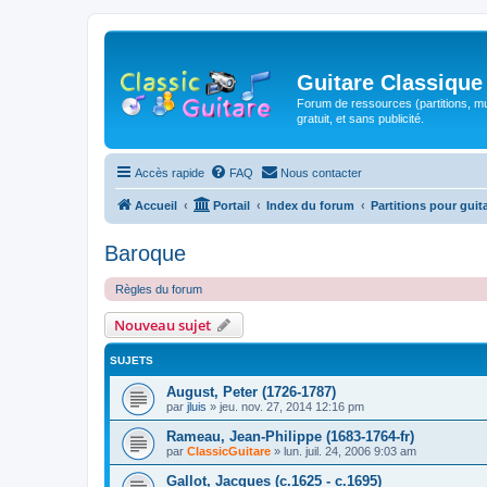
Guitare Classique
Forum de ressources (partitions, mu
gratuit, et sans publicité.
Accès rapide
FAQ
Nous contacter
Accueil
Portail
Index du forum
Partitions pour guit
Baroque
Règles du forum
Nouveau sujet
SUJETS
August, Peter (1726-1787)
par
jluis
»
jeu. nov. 27, 2014 12:16 pm
Rameau, Jean-Philippe (1683-1764-fr)
par
ClassicGuitare
»
lun. juil. 24, 2006 9:03 am
Gallot, Jacques (c.1625 - c.1695)