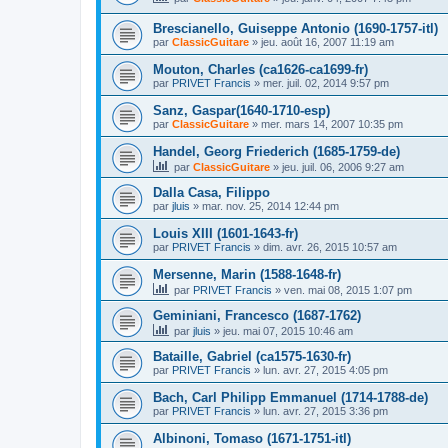
Brescianello, Guiseppe Antonio (1690-1757-itl)
par
ClassicGuitare
»
jeu. août 16, 2007 11:19 am
Mouton, Charles (ca1626-ca1699-fr)
par
PRIVET Francis
»
mer. juil. 02, 2014 9:57 pm
Sanz, Gaspar(1640-1710-esp)
par
ClassicGuitare
»
mer. mars 14, 2007 10:35 pm
Handel, Georg Friederich (1685-1759-de)
par
ClassicGuitare
»
jeu. juil. 06, 2006 9:27 am
Dalla Casa, Filippo
par
jluis
»
mar. nov. 25, 2014 12:44 pm
Louis XIII (1601-1643-fr)
par
PRIVET Francis
»
dim. avr. 26, 2015 10:57 am
Mersenne, Marin (1588-1648-fr)
par
PRIVET Francis
»
ven. mai 08, 2015 1:07 pm
Geminiani, Francesco (1687-1762)
par
jluis
»
jeu. mai 07, 2015 10:46 am
Bataille, Gabriel (ca1575-1630-fr)
par
PRIVET Francis
»
lun. avr. 27, 2015 4:05 pm
Bach, Carl Philipp Emmanuel (1714-1788-de)
par
PRIVET Francis
»
lun. avr. 27, 2015 3:36 pm
Albinoni, Tomaso (1671-1751-itl)