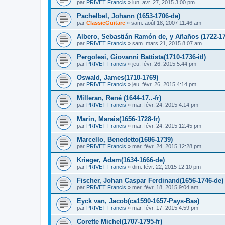
par
PRIVET Francis
»
lun. avr. 27, 2015 3:00 pm
Pachelbel, Johann (1653-1706-de)
par
ClassicGuitare
»
sam. août 18, 2007 11:46 am
Albero, Sebastián Ramón de, y Añaños (1722-1
par
PRIVET Francis
»
sam. mars 21, 2015 8:07 am
Pergolesi, Giovanni Battista(1710-1736-itl)
par
PRIVET Francis
»
jeu. févr. 26, 2015 5:44 pm
Oswald, James(1710-1769)
par
PRIVET Francis
»
jeu. févr. 26, 2015 4:14 pm
Milleran, René (1644-17..-fr)
par
PRIVET Francis
»
mar. févr. 24, 2015 4:14 pm
Marin, Marais(1656-1728-fr)
par
PRIVET Francis
»
mar. févr. 24, 2015 12:45 pm
Marcello, Benedetto(1686-1739)
par
PRIVET Francis
»
mar. févr. 24, 2015 12:28 pm
Krieger, Adam(1634-1666-de)
par
PRIVET Francis
»
dim. févr. 22, 2015 12:10 pm
Fischer, Johan Caspar Ferdinand(1656-1746-de)
par
PRIVET Francis
»
mer. févr. 18, 2015 9:04 am
Eyck van, Jacob(ca1590-1657-Pays-Bas)
par
PRIVET Francis
»
mar. févr. 17, 2015 4:59 pm
Corette Michel(1707-1795-fr)