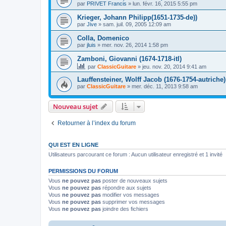
par
PRIVET Francis
»
lun. févr. 16, 2015 5:55 pm
Krieger, Johann Philipp(1651-1735-de))
par
Jive
»
sam. juil. 09, 2005 12:09 am
Colla, Domenico
par
jluis
»
mer. nov. 26, 2014 1:58 pm
Zamboni, Giovanni (1674-1718-itl)
par
ClassicGuitare
»
jeu. nov. 20, 2014 9:41 am
Lauffensteiner, Wolff Jacob (1676-1754-autriche)
par
ClassicGuitare
»
mer. déc. 11, 2013 9:58 am
Nouveau sujet
Retourner à l’index du forum
QUI EST EN LIGNE
Utilisateurs parcourant ce forum : Aucun utilisateur enregistré et 1 invité
PERMISSIONS DU FORUM
Vous
ne pouvez pas
poster de nouveaux sujets
Vous
ne pouvez pas
répondre aux sujets
Vous
ne pouvez pas
modifier vos messages
Vous
ne pouvez pas
supprimer vos messages
Vous
ne pouvez pas
joindre des fichiers