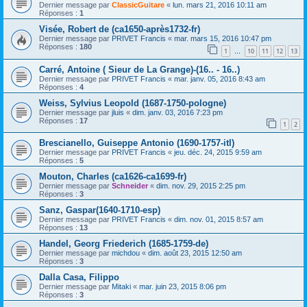
Dernier message par
ClassicGuitare
«
lun. mars 21, 2016 10:11 am
Réponses :
1
Visée, Robert de (ca1650-après1732-fr)
Dernier message par
PRIVET Francis
«
mar. mars 15, 2016 10:47 pm
Réponses :
180
1
10
11
12
13
…
Carré, Antoine ( Sieur de La Grange)-(16.. - 16..)
Dernier message par
PRIVET Francis
«
mar. janv. 05, 2016 8:43 am
Réponses :
4
Weiss, Sylvius Leopold (1687-1750-pologne)
Dernier message par
jluis
«
dim. janv. 03, 2016 7:23 pm
Réponses :
17
1
2
Brescianello, Guiseppe Antonio (1690-1757-itl)
Dernier message par
PRIVET Francis
«
jeu. déc. 24, 2015 9:59 am
Réponses :
5
Mouton, Charles (ca1626-ca1699-fr)
Dernier message par
Schneider
«
dim. nov. 29, 2015 2:25 pm
Réponses :
3
Sanz, Gaspar(1640-1710-esp)
Dernier message par
PRIVET Francis
«
dim. nov. 01, 2015 8:57 am
Réponses :
13
Handel, Georg Friederich (1685-1759-de)
Dernier message par
michdou
«
dim. août 23, 2015 12:50 am
Réponses :
3
Dalla Casa, Filippo
Dernier message par
Mitaki
«
mar. juin 23, 2015 8:06 pm
Réponses :
3