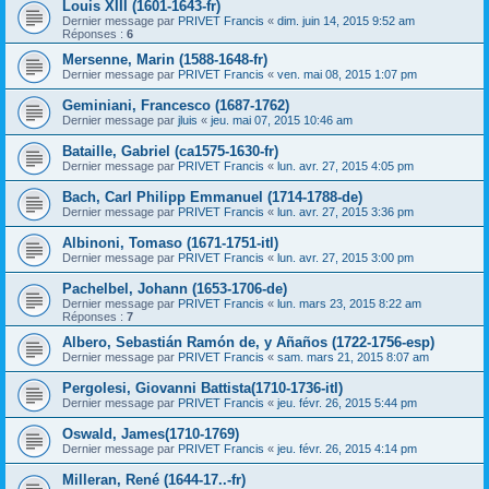
Louis XIII (1601-1643-fr)
Dernier message par
PRIVET Francis
«
dim. juin 14, 2015 9:52 am
Réponses :
6
Mersenne, Marin (1588-1648-fr)
Dernier message par
PRIVET Francis
«
ven. mai 08, 2015 1:07 pm
Geminiani, Francesco (1687-1762)
Dernier message par
jluis
«
jeu. mai 07, 2015 10:46 am
Bataille, Gabriel (ca1575-1630-fr)
Dernier message par
PRIVET Francis
«
lun. avr. 27, 2015 4:05 pm
Bach, Carl Philipp Emmanuel (1714-1788-de)
Dernier message par
PRIVET Francis
«
lun. avr. 27, 2015 3:36 pm
Albinoni, Tomaso (1671-1751-itl)
Dernier message par
PRIVET Francis
«
lun. avr. 27, 2015 3:00 pm
Pachelbel, Johann (1653-1706-de)
Dernier message par
PRIVET Francis
«
lun. mars 23, 2015 8:22 am
Réponses :
7
Albero, Sebastián Ramón de, y Añaños (1722-1756-esp)
Dernier message par
PRIVET Francis
«
sam. mars 21, 2015 8:07 am
Pergolesi, Giovanni Battista(1710-1736-itl)
Dernier message par
PRIVET Francis
«
jeu. févr. 26, 2015 5:44 pm
Oswald, James(1710-1769)
Dernier message par
PRIVET Francis
«
jeu. févr. 26, 2015 4:14 pm
Milleran, René (1644-17..-fr)