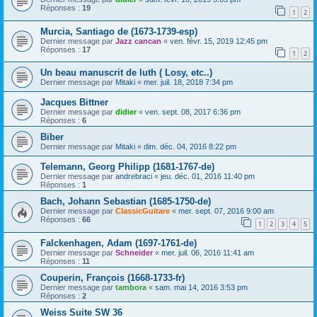
Réponses :
19
1
2
Murcia, Santiago de (1673-1739-esp)
Dernier message par
Jazz cancan
«
ven. févr. 15, 2019 12:45 pm
Réponses :
17
1
2
Un beau manuscrit de luth ( Losy, etc..)
Dernier message par
Mitaki
«
mer. juil. 18, 2018 7:34 pm
Jacques Bittner
Dernier message par
didier
«
ven. sept. 08, 2017 6:36 pm
Réponses :
6
Biber
Dernier message par
Mitaki
«
dim. déc. 04, 2016 8:22 pm
Telemann, Georg Philipp (1681-1767-de)
Dernier message par
andrebraci
«
jeu. déc. 01, 2016 11:40 pm
Réponses :
1
Bach, Johann Sebastian (1685-1750-de)
Dernier message par
ClassicGuitare
«
mer. sept. 07, 2016 9:00 am
Réponses :
66
1
2
3
4
5
Falckenhagen, Adam (1697-1761-de)
Dernier message par
Schneider
«
mer. juil. 06, 2016 11:41 am
Réponses :
11
Couperin, François (1668-1733-fr)
Dernier message par
tambora
«
sam. mai 14, 2016 3:53 pm
Réponses :
2
Weiss Suite SW 36