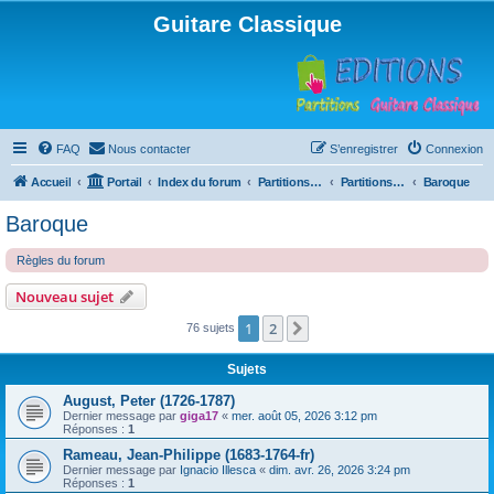
Guitare Classique
FAQ
Nous contacter
S’enregistrer
Connexion
Accueil
Portail
Index du forum
Partitions pour guitare en libre téléchargement
Partitions classées par compositeur
Baroque
Baroque
Règles du forum
Nouveau sujet
1
2
Suivante
76 sujets
Sujets
August, Peter (1726-1787)
Dernier message par
giga17
«
mer. août 05, 2026 3:12 pm
Réponses :
1
Rameau, Jean-Philippe (1683-1764-fr)
Dernier message par
Ignacio Illesca
«
dim. avr. 26, 2026 3:24 pm
Réponses :
1