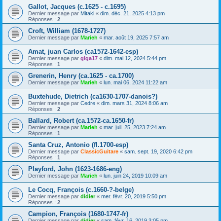
Gallot, Jacques (c.1625 - c.1695)
Dernier message par
Mitaki
«
dim. déc. 21, 2025 4:13 pm
Réponses :
2
Croft, William (1678-1727)
Dernier message par
Marieh
«
mar. août 19, 2025 7:57 am
Amat, juan Carlos (ca1572-1642-esp)
Dernier message par
giga17
«
dim. mai 12, 2024 5:44 pm
Réponses :
1
Grenerin, Henry (ca.1625 - ca.1700)
Dernier message par
Marieh
«
lun. mai 06, 2024 11:22 am
Buxtehude, Dietrich (ca1630-1707-danois?)
Dernier message par
Cedre
«
dim. mars 31, 2024 8:06 am
Réponses :
2
Ballard, Robert (ca.1572-ca.1650-fr)
Dernier message par
Marieh
«
mar. juil. 25, 2023 7:24 am
Réponses :
1
Santa Cruz, Antonio (fl.1700-esp)
Dernier message par
ClassicGuitare
«
sam. sept. 19, 2020 6:42 pm
Réponses :
1
Playford, John (1623-1686-eng)
Dernier message par
Marieh
«
lun. juin 24, 2019 10:09 am
Le Cocq, François (c.1660-?-belge)
Dernier message par
didier
«
mer. févr. 20, 2019 5:50 pm
Réponses :
2
Campion, François (1680-1747-fr)
Dernier message par
didier
«
sam. févr. 16, 2019 3:05 pm