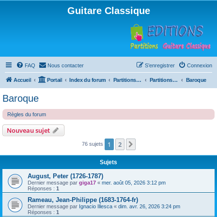
Guitare Classique
FAQ
Nous contacter
S’enregistrer
Connexion
Accueil
Portail
Index du forum
Partitions pour guitare en libre téléchargement
Partitions classées par compositeur
Baroque
Baroque
Règles du forum
Nouveau sujet
1
2
Suivante
76 sujets
Sujets
August, Peter (1726-1787)
Dernier message par
giga17
«
mer. août 05, 2026 3:12 pm
Réponses :
1
Rameau, Jean-Philippe (1683-1764-fr)
Dernier message par
Ignacio Illesca
«
dim. avr. 26, 2026 3:24 pm
Réponses :
1