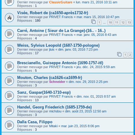
Dernier message par
ClassicGuitare
«
lun. mars 21, 2016 10:11 am
Réponses :
1
Visée, Robert de (ca1650-après1732-fr)
Dernier message par
PRIVET Francis
«
mar. mars 15, 2016 10:47 pm
Réponses :
180
1
10
11
12
13
…
Carré, Antoine ( Sieur de La Grange)-(16.. - 16..)
Dernier message par
PRIVET Francis
«
mar. janv. 05, 2016 8:43 am
Réponses :
4
Weiss, Sylvius Leopold (1687-1750-pologne)
Dernier message par
jluis
«
dim. janv. 03, 2016 7:23 pm
Réponses :
17
1
2
Brescianello, Guiseppe Antonio (1690-1757-itl)
Dernier message par
PRIVET Francis
«
jeu. déc. 24, 2015 9:59 am
Réponses :
5
Mouton, Charles (ca1626-ca1699-fr)
Dernier message par
Schneider
«
dim. nov. 29, 2015 2:25 pm
Réponses :
3
Sanz, Gaspar(1640-1710-esp)
Dernier message par
PRIVET Francis
«
dim. nov. 01, 2015 8:57 am
Réponses :
13
Handel, Georg Friederich (1685-1759-de)
Dernier message par
michdou
«
dim. août 23, 2015 12:50 am
Réponses :
3
Dalla Casa, Filippo
Dernier message par
Mitaki
«
mar. juin 23, 2015 8:06 pm
Réponses :
3