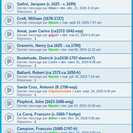
Gallot, Jacques (c.1625 - c.1695)
Dernier message par
Mitaki
«
dim. déc. 21, 2025 4:13 pm
Réponses :
2
Croft, William (1678-1727)
Dernier message par
Marieh
«
mar. août 19, 2025 7:57 am
Amat, juan Carlos (ca1572-1642-esp)
Dernier message par
giga17
«
dim. mai 12, 2024 5:44 pm
Réponses :
1
Grenerin, Henry (ca.1625 - ca.1700)
Dernier message par
Marieh
«
lun. mai 06, 2024 11:22 am
Buxtehude, Dietrich (ca1630-1707-danois?)
Dernier message par
Cedre
«
dim. mars 31, 2024 8:06 am
Réponses :
2
Ballard, Robert (ca.1572-ca.1650-fr)
Dernier message par
Marieh
«
mar. juil. 25, 2023 7:24 am
Réponses :
1
Santa Cruz, Antonio (fl.1700-esp)
Dernier message par
ClassicGuitare
«
sam. sept. 19, 2020 6:42 pm
Réponses :
1
Playford, John (1623-1686-eng)
Dernier message par
Marieh
«
lun. juin 24, 2019 10:09 am
Le Cocq, François (c.1660-?-belge)
Dernier message par
didier
«
mer. févr. 20, 2019 5:50 pm
Réponses :
2
Campion, François (1680-1747-fr)
Dernier message par
didier
«
sam. févr. 16, 2019 3:05 pm