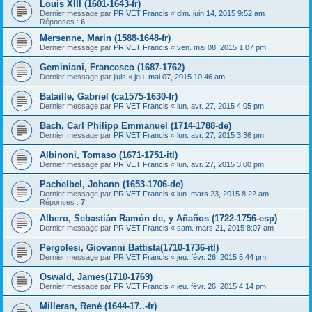
Louis XIII (1601-1643-fr)
Dernier message par
PRIVET Francis
«
dim. juin 14, 2015 9:52 am
Réponses :
6
Mersenne, Marin (1588-1648-fr)
Dernier message par
PRIVET Francis
«
ven. mai 08, 2015 1:07 pm
Geminiani, Francesco (1687-1762)
Dernier message par
jluis
«
jeu. mai 07, 2015 10:46 am
Bataille, Gabriel (ca1575-1630-fr)
Dernier message par
PRIVET Francis
«
lun. avr. 27, 2015 4:05 pm
Bach, Carl Philipp Emmanuel (1714-1788-de)
Dernier message par
PRIVET Francis
«
lun. avr. 27, 2015 3:36 pm
Albinoni, Tomaso (1671-1751-itl)
Dernier message par
PRIVET Francis
«
lun. avr. 27, 2015 3:00 pm
Pachelbel, Johann (1653-1706-de)
Dernier message par
PRIVET Francis
«
lun. mars 23, 2015 8:22 am
Réponses :
7
Albero, Sebastián Ramón de, y Añaños (1722-1756-esp)
Dernier message par
PRIVET Francis
«
sam. mars 21, 2015 8:07 am
Pergolesi, Giovanni Battista(1710-1736-itl)
Dernier message par
PRIVET Francis
«
jeu. févr. 26, 2015 5:44 pm
Oswald, James(1710-1769)
Dernier message par
PRIVET Francis
«
jeu. févr. 26, 2015 4:14 pm
Milleran, René (1644-17..-fr)