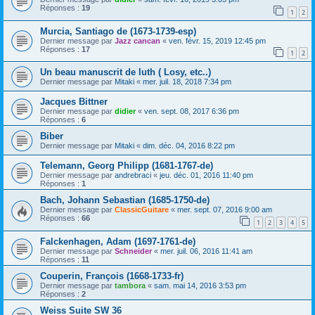
Réponses :
19
1
2
Murcia, Santiago de (1673-1739-esp)
Dernier message par
Jazz cancan
«
ven. févr. 15, 2019 12:45 pm
Réponses :
17
1
2
Un beau manuscrit de luth ( Losy, etc..)
Dernier message par
Mitaki
«
mer. juil. 18, 2018 7:34 pm
Jacques Bittner
Dernier message par
didier
«
ven. sept. 08, 2017 6:36 pm
Réponses :
6
Biber
Dernier message par
Mitaki
«
dim. déc. 04, 2016 8:22 pm
Telemann, Georg Philipp (1681-1767-de)
Dernier message par
andrebraci
«
jeu. déc. 01, 2016 11:40 pm
Réponses :
1
Bach, Johann Sebastian (1685-1750-de)
Dernier message par
ClassicGuitare
«
mer. sept. 07, 2016 9:00 am
Réponses :
66
1
2
3
4
5
Falckenhagen, Adam (1697-1761-de)
Dernier message par
Schneider
«
mer. juil. 06, 2016 11:41 am
Réponses :
11
Couperin, François (1668-1733-fr)
Dernier message par
tambora
«
sam. mai 14, 2016 3:53 pm
Réponses :
2
Weiss Suite SW 36