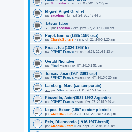
par
Schneider
»
ven. oct. 05, 2018 2:22 pm
Miguel Angel Girollet
par
zacolma
»
lun. juil. 24, 2017 2:44 pm
Tatsuo Tabei
par
zacolma
»
dim. janv. 22, 2017 12:00 pm
Pujol, Emilio (1886-1980-esp)
par
ClassicGuitare
»
sam. juil. 22, 2006 9:23 am
Presti, Ida (1924-1967-fr)
par
PRIVET Francis
»
mer. mai 28, 2014 3:13 pm
Gerald Nienaber
par
Mitaki
»
sam. nov. 07, 2015 1:52 pm
Tomas, José (1934-2001-esp)
par
PRIVET Francis
»
sam. nov. 07, 2015 8:26 am
Lamberg, Marc (contemporain)
par
Mitaki
»
dim. oct. 11, 2015 1:54 pm
Piazzolla, Astor(1921-1992-Argentin)
par
PRIVET Francis
»
ven. févr. 27, 2015 9:40 am
Lopes, Edson (1957-contemp-brésil)
par
ClassicGuitare
»
ven. févr. 22, 2013 8:02 pm
Reis, Dilermando (1916-1977-brésil)
par
ClassicGuitare
»
jeu. sept. 23, 2010 9:00 am