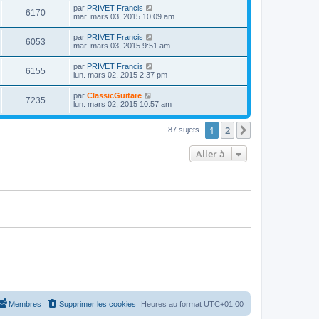
u
e
n
s
D
par
PRIVET Francis
s
m
V
6170
i
a
e
mar. mars 03, 2015 10:09 am
e
e
e
g
r
s
r
u
e
n
s
D
par
PRIVET Francis
s
m
V
6053
i
a
e
mar. mars 03, 2015 9:51 am
e
e
e
g
r
s
r
u
e
n
s
D
par
PRIVET Francis
s
m
V
6155
i
a
e
lun. mars 02, 2015 2:37 pm
e
e
e
g
r
s
r
u
e
n
s
D
par
ClassicGuitare
s
m
V
7235
i
a
e
lun. mars 02, 2015 10:57 am
e
e
e
g
r
s
r
u
e
n
s
s
m
1
2
i
Suivante
87 sujets
a
e
e
e
g
s
r
e
s
Aller à
s
m
a
e
g
s
e
s
a
g
e
Membres
Supprimer les cookies
Heures au format
UTC+01:00