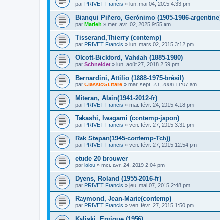
par
PRIVET Francis
»
lun. mai 04, 2015 4:33 pm
Bianqui Piñero, Gerónimo (1905-1986-argentine
par
Marieh
»
mer. avr. 02, 2025 9:55 am
Tisserand,Thierry (contemp)
par
PRIVET Francis
»
lun. mars 02, 2015 3:12 pm
Olcott-Bickford, Vahdah (1885-1980)
par
Schneider
»
lun. août 27, 2018 2:59 pm
Bernardini, Attilio (1888-1975-brésil)
par
ClassicGuitare
»
mar. sept. 23, 2008 11:07 am
Miteran, Alain(1941-2012-fr)
par
PRIVET Francis
»
mar. févr. 24, 2015 4:18 pm
Takashi, Iwagami (contemp-japon)
par
PRIVET Francis
»
ven. févr. 27, 2015 3:31 pm
Rak Stepan(1945-contemp-Tch))
par
PRIVET Francis
»
ven. févr. 27, 2015 12:54 pm
etude 20 brouwer
par
lalou
»
mer. avr. 24, 2019 2:04 pm
Dyens, Roland (1955-2016-fr)
par
PRIVET Francis
»
jeu. mai 07, 2015 2:48 pm
Raymond, Jean-Marie(contemp)
par
PRIVET Francis
»
ven. févr. 27, 2015 1:50 pm
Kaliski, Enrique (1956)