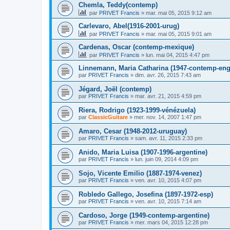
Chemla, Teddy(contemp)
par
PRIVET Francis
»
mar. mai 05, 2015 9:12 am
Carlevaro, Abel(1916-2001-urug)
par
PRIVET Francis
»
mar. mai 05, 2015 9:01 am
Cardenas, Oscar (contemp-mexique)
par
PRIVET Francis
»
lun. mai 04, 2015 4:47 pm
Linnemann, Maria Catharina (1947-contemp-eng
par
PRIVET Francis
»
dim. avr. 26, 2015 7:43 am
Jégard, Joël (contemp)
par
PRIVET Francis
»
mar. avr. 21, 2015 4:59 pm
Riera, Rodrigo (1923-1999-vénézuela)
par
ClassicGuitare
»
mer. nov. 14, 2007 1:47 pm
Amaro, Cesar (1948-2012-uruguay)
par
PRIVET Francis
»
sam. avr. 11, 2015 2:33 pm
Anido, Maria Luisa (1907-1996-argentine)
par
PRIVET Francis
»
lun. juin 09, 2014 4:09 pm
Sojo, Vicente Emilio (1887-1974-venez)
par
PRIVET Francis
»
ven. avr. 10, 2015 4:07 pm
Robledo Gallego, Josefina (1897-1972-esp)
par
PRIVET Francis
»
ven. avr. 10, 2015 7:14 am
Cardoso, Jorge (1949-contemp-argentine)
par
PRIVET Francis
»
mer. mars 04, 2015 12:28 pm