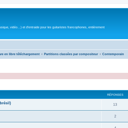
sique, vidéo…) et d'entraide pour les guitaristes francophones, entièrement
are en libre téléchargement
Partitions classées par compositeur
Contemporain
RÉPONSES
brésil)
R
13
é
R
2
p
é
o
R