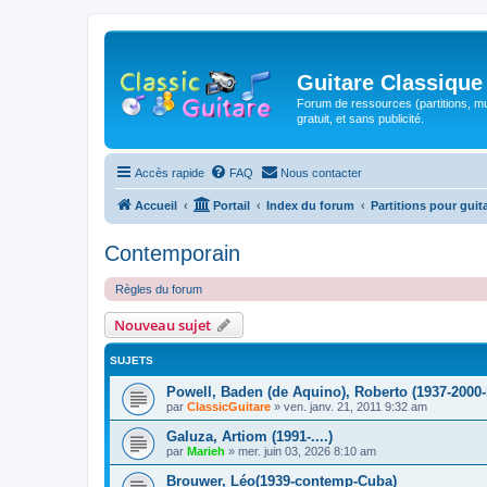
Guitare Classique
Forum de ressources (partitions, mu
gratuit, et sans publicité.
Accès rapide
FAQ
Nous contacter
Accueil
Portail
Index du forum
Partitions pour guit
Contemporain
Règles du forum
Nouveau sujet
SUJETS
Powell, Baden (de Aquino), Roberto (1937-2000-
par
ClassicGuitare
»
ven. janv. 21, 2011 9:32 am
Galuza, Artiom (1991-....)
par
Marieh
»
mer. juin 03, 2026 8:10 am
Brouwer, Léo(1939-contemp-Cuba)