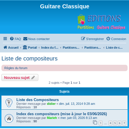
Guitare Classique
FAQ
Nous contacter
S’enregistrer
Connexion
Accueil
Portail
Index du forum
Partitions pour guitare en libre téléchargement
Partitions classées par compositeur
Liste de compositeurs
Liste de compositeurs
Règles du forum
Nouveau sujet
2 sujets • Page
1
sur
1
Sujets
Liste des Compositeurs
Dernier message par
didier
«
dim. juil. 13, 2014 9:28 am
Réponses :
10
Index des compositeurs (mise à jour le 03/06/2026)
Dernier message par
Marieh
«
mer. juin 03, 2026 8:13 am
Réponses :
90
1
4
5
6
7
…