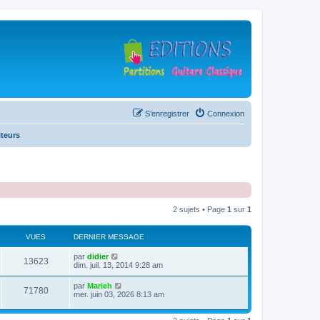
S’enregistrer
Connexion
teurs
2 sujets • Page
1
sur
1
VUES
DERNIER MESSAGE
D
par
didier
V
13623
e
dim. juil. 13, 2014 9:28 am
r
u
n
D
par
Marieh
V
71780
i
e
mer. juin 03, 2026 8:13 am
e
e
r
r
u
n
s
m
i