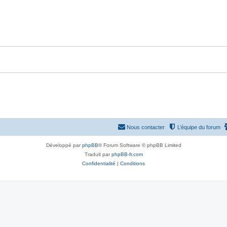
p
n
o
s
n
e
s
s
e
s
Nous contacter
L’équipe du forum
Développé par
phpBB
® Forum Software © phpBB Limited
Traduit par
phpBB-fr.com
Confidentialité
|
Conditions