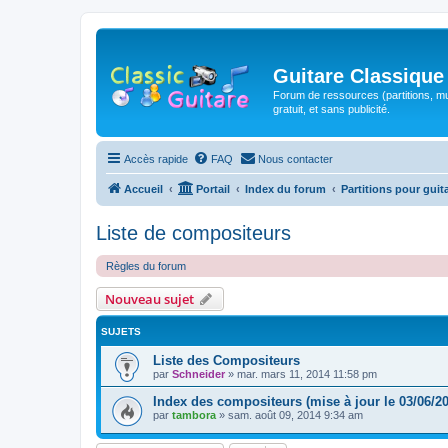
Guitare Classique
Forum de ressources (partitions, mu
gratuit, et sans publicité.
Accès rapide
FAQ
Nous contacter
Accueil
Portail
Index du forum
Partitions pour guit
Liste de compositeurs
Règles du forum
Nouveau sujet
SUJETS
Liste des Compositeurs
par
Schneider
»
mar. mars 11, 2014 11:58 pm
Index des compositeurs (mise à jour le 03/06/2
par
tambora
»
sam. août 09, 2014 9:34 am