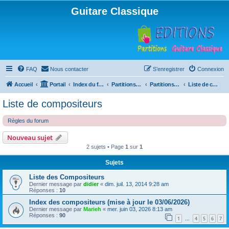
Guitare Classique
FAQ
Nous contacter
S’enregistrer
Connexion
Accueil
Portail
Index du forum
Partitions pour guitare en libre téléchargement
Partitions classées par compositeur
Liste de compositeurs
Liste de compositeurs
Règles du forum
Nouveau sujet
2 sujets • Page
1
sur
1
Sujets
Liste des Compositeurs
Dernier message par
didier
«
dim. juil. 13, 2014 9:28 am
Réponses :
10
Index des compositeurs (mise à jour le 03/06/2026)
Dernier message par
Marieh
«
mer. juin 03, 2026 8:13 am
Réponses :
90
1
4
5
6
7
…