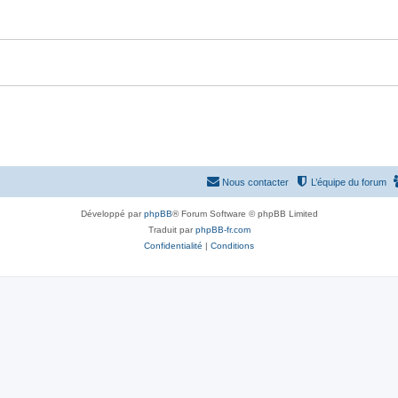
n
s
e
s
Nous contacter
L’équipe du forum
Développé par
phpBB
® Forum Software © phpBB Limited
Traduit par
phpBB-fr.com
Confidentialité
|
Conditions