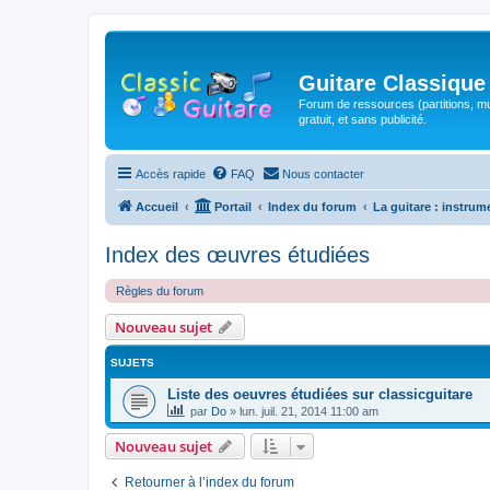
Guitare Classique
Forum de ressources (partitions, mu
gratuit, et sans publicité.
Accès rapide
FAQ
Nous contacter
Accueil
Portail
Index du forum
La guitare : instrum
Index des œuvres étudiées
Règles du forum
Nouveau sujet
SUJETS
Liste des oeuvres étudiées sur classicguitare
par
Do
»
lun. juil. 21, 2014 11:00 am
Nouveau sujet
Retourner à l’index du forum