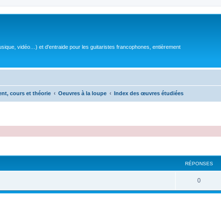
sique, vidéo…) et d'entraide pour les guitaristes francophones, entièrement
ent, cours et théorie
Oeuvres à la loupe
Index des œuvres étudiées
RÉPONSES
R
0
é
p
o