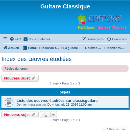
Guitare Classique
FAQ
Nous contacter
S’enregistrer
Connexion
Accueil
Portail
Index du forum
La guitare : instrument, cours et théorie
Oeuvres à la loupe
Index des œuvres étudiées
Index des œuvres étudiées
Règles du forum
Nouveau sujet
1 sujet • Page
1
sur
1
Sujets
Liste des oeuvres étudiées sur classicguitare
Dernier message par
Do
«
lun. juil. 21, 2014 11:00 am
Nouveau sujet
1 sujet • Page
1
sur
1
Aller à