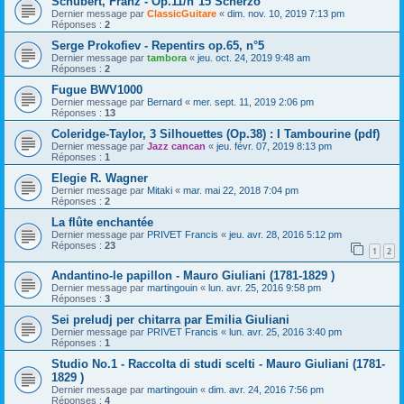
Schubert, Franz - Op.11/n°15 Scherzo
Dernier message par
ClassicGuitare
«
dim. nov. 10, 2019 7:13 pm
Réponses :
2
Serge Prokofiev - Repentirs op.65, n°5
Dernier message par
tambora
«
jeu. oct. 24, 2019 9:48 am
Réponses :
2
Fugue BWV1000
Dernier message par
Bernard
«
mer. sept. 11, 2019 2:06 pm
Réponses :
13
Coleridge-Taylor, 3 Silhouettes (Op.38) : I Tambourine (pdf)
Dernier message par
Jazz cancan
«
jeu. févr. 07, 2019 8:13 pm
Réponses :
1
Elegie R. Wagner
Dernier message par
Mitaki
«
mar. mai 22, 2018 7:04 pm
Réponses :
2
La flûte enchantée
Dernier message par
PRIVET Francis
«
jeu. avr. 28, 2016 5:12 pm
Réponses :
23
1
2
Andantino-le papillon - Mauro Giuliani (1781-1829 )
Dernier message par
martingouin
«
lun. avr. 25, 2016 9:58 pm
Réponses :
3
Sei preludj per chitarra par Emilia Giuliani
Dernier message par
PRIVET Francis
«
lun. avr. 25, 2016 3:40 pm
Réponses :
1
Studio No.1 - Raccolta di studi scelti - Mauro Giuliani (1781-
1829 )
Dernier message par
martingouin
«
dim. avr. 24, 2016 7:56 pm
Réponses :
4