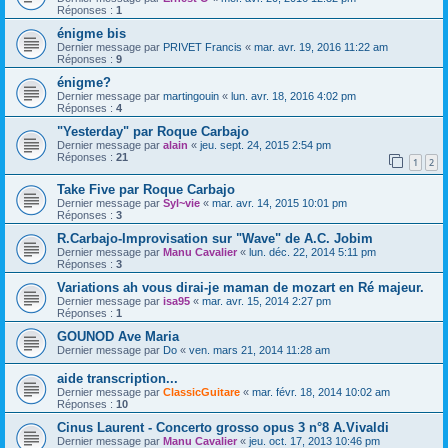
Réponses :
1
énigme bis
Dernier message par
PRIVET Francis
«
mar. avr. 19, 2016 11:22 am
Réponses :
9
énigme?
Dernier message par
martingouin
«
lun. avr. 18, 2016 4:02 pm
Réponses :
4
"Yesterday" par Roque Carbajo
Dernier message par
alain
«
jeu. sept. 24, 2015 2:54 pm
Réponses :
21
1
2
Take Five par Roque Carbajo
Dernier message par
Syl~vie
«
mar. avr. 14, 2015 10:01 pm
Réponses :
3
R.Carbajo-Improvisation sur "Wave" de A.C. Jobim
Dernier message par
Manu Cavalier
«
lun. déc. 22, 2014 5:11 pm
Réponses :
3
Variations ah vous dirai-je maman de mozart en Ré majeur.
Dernier message par
isa95
«
mar. avr. 15, 2014 2:27 pm
Réponses :
1
GOUNOD Ave Maria
Dernier message par
Do
«
ven. mars 21, 2014 11:28 am
aide transcription...
Dernier message par
ClassicGuitare
«
mar. févr. 18, 2014 10:02 am
Réponses :
10
Cinus Laurent - Concerto grosso opus 3 n°8 A.Vivaldi
Dernier message par
Manu Cavalier
«
jeu. oct. 17, 2013 10:46 pm