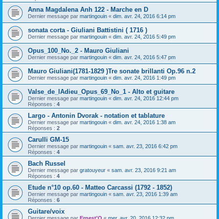
Anna Magdalena Anh 122 - Marche en D
Dernier message par
martingouin
«
dim. avr. 24, 2016 6:14 pm
sonata corta - Giuliani Battistini ( 1716 )
Dernier message par
martingouin
«
dim. avr. 24, 2016 5:49 pm
Opus_100_No._2 - Mauro Giuliani
Dernier message par
martingouin
«
dim. avr. 24, 2016 5:47 pm
Mauro Giuliani(1781-1829 )Tre sonate brillanti Op.96 n.2
Dernier message par
martingouin
«
dim. avr. 24, 2016 1:49 pm
Valse_de_lAdieu_Opus_69_No_1 - Alto et guitare
Dernier message par
martingouin
«
dim. avr. 24, 2016 12:44 pm
Réponses :
4
Largo - Antonin Dvorak - notation et tablature
Dernier message par
martingouin
«
dim. avr. 24, 2016 1:38 am
Réponses :
2
Carulli GM-15
Dernier message par
martingouin
«
sam. avr. 23, 2016 6:42 pm
Réponses :
4
Bach Russel
Dernier message par
gratouyeur
«
sam. avr. 23, 2016 9:21 am
Réponses :
4
Etude n°10 op.60 - Matteo Carcassi (1792 - 1852)
Dernier message par
martingouin
«
sam. avr. 23, 2016 1:39 am
Réponses :
6
Guitare/voix
Dernier message par
Ernest'O
«
mer. avr. 20, 2016 12:32 pm