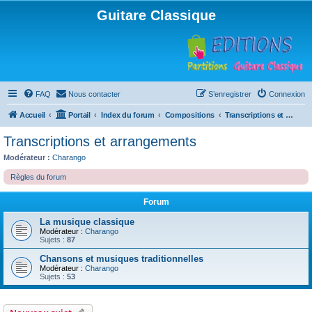
Guitare Classique
FAQ
Nous contacter
S’enregistrer
Connexion
Accueil
Portail
Index du forum
Compositions
Transcriptions et arrangements
Transcriptions et arrangements
Modérateur :
Charango
Règles du forum
Forum
La musique classique
Modérateur :
Charango
Sujets :
87
Chansons et musiques traditionnelles
Modérateur :
Charango
Sujets :
53