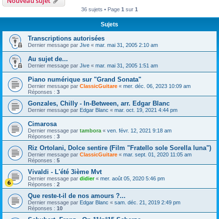
Nouveau sujet
36 sujets • Page
1
sur
1
Sujets
Transcriptions autorisées
Dernier message par
Jive
«
mar. mai 31, 2005 2:10 am
Au sujet de...
Dernier message par
Jive
«
mar. mai 31, 2005 1:51 am
Piano numérique sur "Grand Sonata"
Dernier message par
ClassicGuitare
«
mer. déc. 06, 2023 10:09 am
Réponses :
3
Gonzales, Chilly - In-Between, arr. Edgar Blanc
Dernier message par
Edgar Blanc
«
mar. oct. 19, 2021 4:44 pm
Cimarosa
Dernier message par
tambora
«
ven. févr. 12, 2021 9:18 am
Réponses :
3
Riz Ortolani, Dolce sentire (Film "Fratello sole Sorella luna")
Dernier message par
ClassicGuitare
«
mar. sept. 01, 2020 11:05 am
Réponses :
5
Vivaldi - L'été 3ième Mvt
Dernier message par
didier
«
mer. août 05, 2020 5:46 pm
Réponses :
2
Que reste-t-il de nos amours ?...
Dernier message par
Edgar Blanc
«
sam. déc. 21, 2019 2:49 pm
Réponses :
10