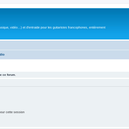
sique, vidéo…) et d'entraide pour les guitaristes francophones, entièrement
dio
e ce forum.
our cette session