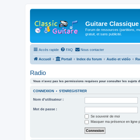
Guitare Classique
Forum de ressources (partitions, mu
gratuit, et sans publicité.
Accès rapide
FAQ
Nous contacter
Accueil
Portail
Index du forum
Audio et vidéo
Ra
Radio
Vous n’avez pas les permissions requises pour consulter les sujets d
CONNEXION
•
S’ENREGISTRER
Nom d’utilisateur :
Mot de passe :
Se souvenir de moi
Masquer ma présence en ligne p