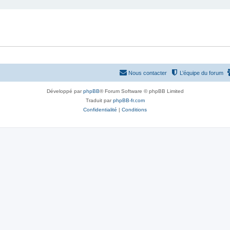
Nous contacter
L’équipe du forum
Développé par
phpBB
® Forum Software © phpBB Limited
Traduit par
phpBB-fr.com
Confidentialité
|
Conditions