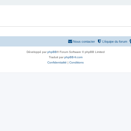
Nous contacter
L’équipe du forum
Développé par
phpBB
® Forum Software © phpBB Limited
Traduit par
phpBB-fr.com
Confidentialité
|
Conditions