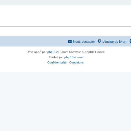
Nous contacter
L’équipe du forum
Développé par
phpBB
® Forum Software © phpBB Limited
Traduit par
phpBB-fr.com
Confidentialité
|
Conditions