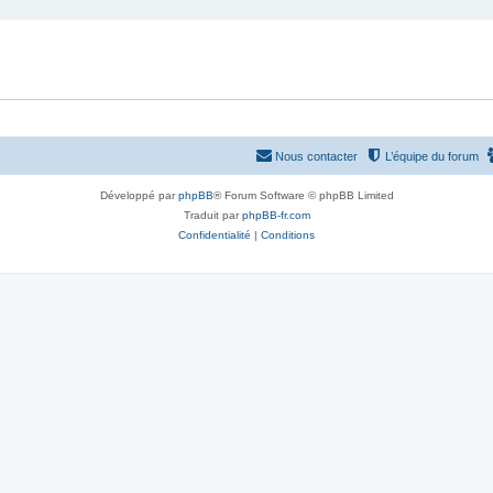
Nous contacter
L’équipe du forum
Développé par
phpBB
® Forum Software © phpBB Limited
Traduit par
phpBB-fr.com
Confidentialité
|
Conditions