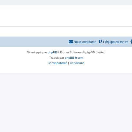
Nous contacter
L’équipe du forum
Développé par
phpBB
® Forum Software © phpBB Limited
Traduit par
phpBB-fr.com
Confidentialité
|
Conditions