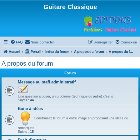
Guitare Classique
FAQ
Nous contacter
S’enregistrer
Connexion
Accueil
Portail
Index du forum
A propos du forum
A propos du forum
A propos du forum
Forum
Message au staff administratif
Une question à poser, un problème (technique ou autre) c'est ici!
Sujets :
44
Boite à idées
Construisez le forum à votre image en proposant vos idées ou
remarques.
Sujets :
15