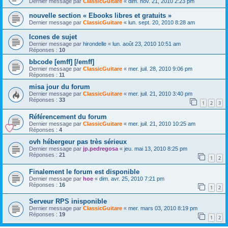
Dernier message par
ClassicGuitare
«
dim. nov. 21, 2010 2:23 pm
nouvelle section « Ebooks libres et gratuits »
Dernier message par
ClassicGuitare
«
lun. sept. 20, 2010 8:28 am
Icones de sujet
Dernier message par
hirondelle
«
lun. août 23, 2010 10:51 am
Réponses :
10
bbcode [emff] [/emff]
Dernier message par
ClassicGuitare
«
mer. juil. 28, 2010 9:06 pm
Réponses :
11
misa jour du forum
Dernier message par
ClassicGuitare
«
mer. juil. 21, 2010 3:40 pm
Réponses :
33
1
2
3
Référencement du forum
Dernier message par
ClassicGuitare
«
mer. juil. 21, 2010 10:25 am
Réponses :
4
ovh hébergeur pas très sérieux
Dernier message par
jp.pedregosa
«
jeu. mai 13, 2010 8:25 pm
Réponses :
21
1
2
Finalement le forum est disponible
Dernier message par
hoe
«
dim. avr. 25, 2010 7:21 pm
Réponses :
16
1
2
Serveur RPS inisponible
Dernier message par
ClassicGuitare
«
mer. mars 03, 2010 8:19 pm
Réponses :
19
1
2