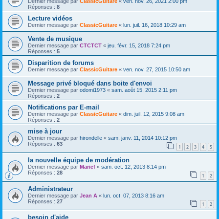
Dernier message par
ClassicGuitare
«
ven. nov. 26, 2021 2:00 pm
Réponses :
8
Lecture vidéos
Dernier message par
ClassicGuitare
«
lun. juil. 16, 2018 10:29 am
Vente de musique
Dernier message par
CTCTCT
«
jeu. févr. 15, 2018 7:24 pm
Réponses :
5
Disparition de forums
Dernier message par
ClassicGuitare
«
ven. nov. 27, 2015 10:50 am
Message privé bloqué dans boite d'envoi
Dernier message par
odomi1973
«
sam. août 15, 2015 2:11 pm
Réponses :
2
Notifications par E-mail
Dernier message par
ClassicGuitare
«
dim. juil. 12, 2015 9:08 am
Réponses :
2
mise à jour
Dernier message par
hirondelle
«
sam. janv. 11, 2014 10:12 pm
Réponses :
63
1
2
3
4
5
la nouvelle équipe de modération
Dernier message par
Marief
«
sam. oct. 12, 2013 8:14 pm
Réponses :
28
1
2
Administrateur
Dernier message par
Jean A
«
lun. oct. 07, 2013 8:16 am
Réponses :
27
1
2
besoin d'aide