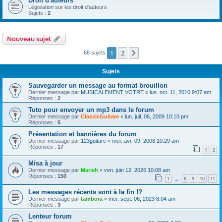
Droit d'auteurs
Législation sur les droit d'auteurs
Sujets :
2
Nouveau sujet
1
2
Suivante
68 sujets
Sujets
Sauvegarder un message au format brouillon
Dernier message par
MUSICALEMENT VOTRE
«
lun. oct. 11, 2010 9:07 am
Réponses :
2
Tuto pour envoyer un mp3 dans le forum
Dernier message par
ClassicGuitare
«
lun. juil. 06, 2009 10:10 pm
Réponses :
5
Présentation et bannières du forum
Dernier message par
123guitare
«
mer. avr. 09, 2008 10:29 am
Réponses :
17
1
2
Misa à jour
Dernier message par
Marieh
«
ven. juin 12, 2026 10:08 am
Réponses :
150
1
8
9
10
11
…
Les messages récents sont à la fin !?
Dernier message par
tambora
«
mer. sept. 06, 2023 8:04 am
Réponses :
3
Lenteur forum