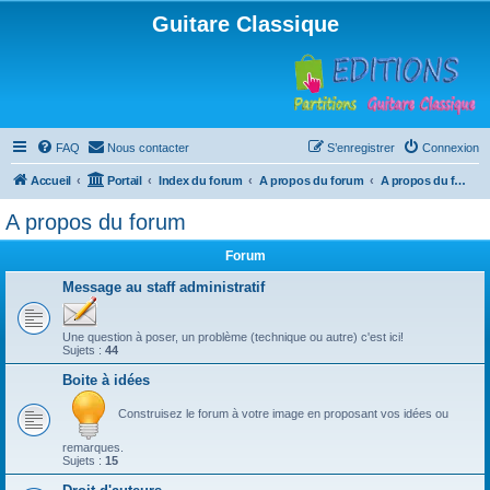
Guitare Classique
FAQ
Nous contacter
S’enregistrer
Connexion
Accueil
Portail
Index du forum
A propos du forum
A propos du forum
A propos du forum
Forum
Message au staff administratif
Une question à poser, un problème (technique ou autre) c'est ici!
Sujets :
44
Boite à idées
Construisez le forum à votre image en proposant vos idées ou
remarques.
Sujets :
15