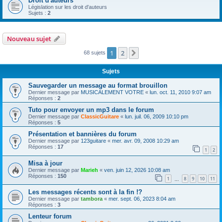
Droit d'auteurs
Législation sur les droit d'auteurs
Sujets :
2
Nouveau sujet
1
2
Suivante
68 sujets
Sujets
Sauvegarder un message au format brouillon
Dernier message par
MUSICALEMENT VOTRE
«
lun. oct. 11, 2010 9:07 am
Réponses :
2
Tuto pour envoyer un mp3 dans le forum
Dernier message par
ClassicGuitare
«
lun. juil. 06, 2009 10:10 pm
Réponses :
5
Présentation et bannières du forum
Dernier message par
123guitare
«
mer. avr. 09, 2008 10:29 am
Réponses :
17
1
2
Misa à jour
Dernier message par
Marieh
«
ven. juin 12, 2026 10:08 am
Réponses :
150
1
8
9
10
11
…
Les messages récents sont à la fin !?
Dernier message par
tambora
«
mer. sept. 06, 2023 8:04 am
Réponses :
3
Lenteur forum