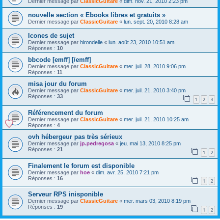
Dernier message par
ClassicGuitare
«
dim. nov. 21, 2010 2:23 pm
nouvelle section « Ebooks libres et gratuits »
Dernier message par
ClassicGuitare
«
lun. sept. 20, 2010 8:28 am
Icones de sujet
Dernier message par
hirondelle
«
lun. août 23, 2010 10:51 am
Réponses :
10
bbcode [emff] [/emff]
Dernier message par
ClassicGuitare
«
mer. juil. 28, 2010 9:06 pm
Réponses :
11
misa jour du forum
Dernier message par
ClassicGuitare
«
mer. juil. 21, 2010 3:40 pm
Réponses :
33
1
2
3
Référencement du forum
Dernier message par
ClassicGuitare
«
mer. juil. 21, 2010 10:25 am
Réponses :
4
ovh hébergeur pas très sérieux
Dernier message par
jp.pedregosa
«
jeu. mai 13, 2010 8:25 pm
Réponses :
21
1
2
Finalement le forum est disponible
Dernier message par
hoe
«
dim. avr. 25, 2010 7:21 pm
Réponses :
16
1
2
Serveur RPS inisponible
Dernier message par
ClassicGuitare
«
mer. mars 03, 2010 8:19 pm
Réponses :
19
1
2