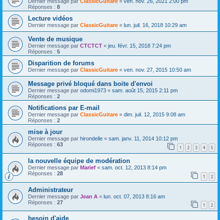
Dernier message par
ClassicGuitare
«
ven. nov. 26, 2021 2:00 pm
Réponses :
8
Lecture vidéos
Dernier message par
ClassicGuitare
«
lun. juil. 16, 2018 10:29 am
Vente de musique
Dernier message par
CTCTCT
«
jeu. févr. 15, 2018 7:24 pm
Réponses :
5
Disparition de forums
Dernier message par
ClassicGuitare
«
ven. nov. 27, 2015 10:50 am
Message privé bloqué dans boite d'envoi
Dernier message par
odomi1973
«
sam. août 15, 2015 2:11 pm
Réponses :
2
Notifications par E-mail
Dernier message par
ClassicGuitare
«
dim. juil. 12, 2015 9:08 am
Réponses :
2
mise à jour
Dernier message par
hirondelle
«
sam. janv. 11, 2014 10:12 pm
Réponses :
63
1
2
3
4
5
la nouvelle équipe de modération
Dernier message par
Marief
«
sam. oct. 12, 2013 8:14 pm
Réponses :
28
1
2
Administrateur
Dernier message par
Jean A
«
lun. oct. 07, 2013 8:16 am
Réponses :
27
1
2
besoin d'aide