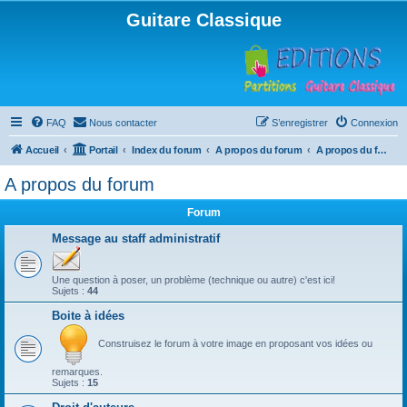
Guitare Classique
FAQ
Nous contacter
S’enregistrer
Connexion
Accueil
Portail
Index du forum
A propos du forum
A propos du forum
A propos du forum
Forum
Message au staff administratif
Une question à poser, un problème (technique ou autre) c'est ici!
Sujets :
44
Boite à idées
Construisez le forum à votre image en proposant vos idées ou
remarques.
Sujets :
15