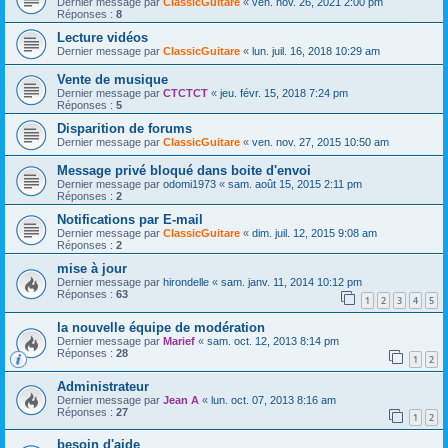
Dernier message par
ClassicGuitare
«
ven. nov. 26, 2021 2:00 pm
Réponses :
8
Lecture vidéos
Dernier message par
ClassicGuitare
«
lun. juil. 16, 2018 10:29 am
Vente de musique
Dernier message par
CTCTCT
«
jeu. févr. 15, 2018 7:24 pm
Réponses :
5
Disparition de forums
Dernier message par
ClassicGuitare
«
ven. nov. 27, 2015 10:50 am
Message privé bloqué dans boite d'envoi
Dernier message par
odomi1973
«
sam. août 15, 2015 2:11 pm
Réponses :
2
Notifications par E-mail
Dernier message par
ClassicGuitare
«
dim. juil. 12, 2015 9:08 am
Réponses :
2
mise à jour
Dernier message par
hirondelle
«
sam. janv. 11, 2014 10:12 pm
Réponses :
63
1
2
3
4
5
la nouvelle équipe de modération
Dernier message par
Marief
«
sam. oct. 12, 2013 8:14 pm
Réponses :
28
1
2
Administrateur
Dernier message par
Jean A
«
lun. oct. 07, 2013 8:16 am
Réponses :
27
1
2
besoin d'aide