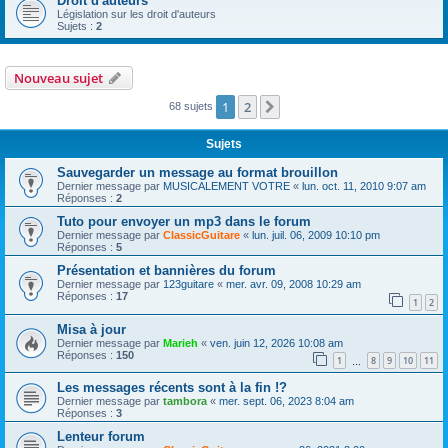
Droit d'auteurs
Législation sur les droit d'auteurs
Sujets :
2
Nouveau sujet
1
2
Suivante
68 sujets
Sujets
Sauvegarder un message au format brouillon
Dernier message par
MUSICALEMENT VOTRE
«
lun. oct. 11, 2010 9:07 am
Réponses :
2
Tuto pour envoyer un mp3 dans le forum
Dernier message par
ClassicGuitare
«
lun. juil. 06, 2009 10:10 pm
Réponses :
5
Présentation et bannières du forum
Dernier message par
123guitare
«
mer. avr. 09, 2008 10:29 am
Réponses :
17
1
2
Misa à jour
Dernier message par
Marieh
«
ven. juin 12, 2026 10:08 am
Réponses :
150
1
8
9
10
11
…
Les messages récents sont à la fin !?
Dernier message par
tambora
«
mer. sept. 06, 2023 8:04 am
Réponses :
3
Lenteur forum