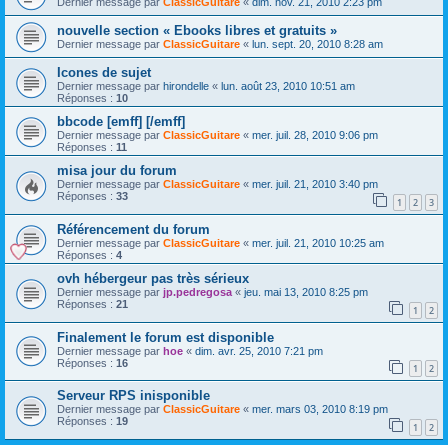
Dernier message par
ClassicGuitare
«
dim. nov. 21, 2010 2:23 pm
nouvelle section « Ebooks libres et gratuits »
Dernier message par
ClassicGuitare
«
lun. sept. 20, 2010 8:28 am
Icones de sujet
Dernier message par
hirondelle
«
lun. août 23, 2010 10:51 am
Réponses :
10
bbcode [emff] [/emff]
Dernier message par
ClassicGuitare
«
mer. juil. 28, 2010 9:06 pm
Réponses :
11
misa jour du forum
Dernier message par
ClassicGuitare
«
mer. juil. 21, 2010 3:40 pm
Réponses :
33
1
2
3
Référencement du forum
Dernier message par
ClassicGuitare
«
mer. juil. 21, 2010 10:25 am
Réponses :
4
ovh hébergeur pas très sérieux
Dernier message par
jp.pedregosa
«
jeu. mai 13, 2010 8:25 pm
Réponses :
21
1
2
Finalement le forum est disponible
Dernier message par
hoe
«
dim. avr. 25, 2010 7:21 pm
Réponses :
16
1
2
Serveur RPS inisponible
Dernier message par
ClassicGuitare
«
mer. mars 03, 2010 8:19 pm
Réponses :
19
1
2