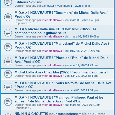
Editions Soldano
Dernier message par
damguitar
«
ven. mars 17, 2023 8:46 pm
M.D.A > ! NOUVEAUTE ! "Décembre" de Michel Dalle Ave /
Prod d'Oz
Dernier message par
micheldalleave
«
jeu. mars 09, 2023 1:46 pm
Réponses :
6
M.D.A > Michel Dalle Ave CD "Chez Moi" (2022) / 14
compositions pour guitare seule
Dernier message par
micheldalleave
«
dim. mars 05, 2023 10:08 pm
M.D.A > ! NOUVEAUTE ! "Mariesland" de Michel Dalle Ave /
Prod d'OZ
Dernier message par
micheldalleave
«
jeu. janv. 05, 2023 10:10 pm
M.D.A > ! NOUVEAUTE ! "Place de l'Etoile" de Michel Dalle
Ave / Prod d'OZ
Dernier message par
micheldalleave
«
jeu. août 11, 2022 4:49 pm
Michel Dalle Ave - Chez Moi (2022) Précommande ouverte !
Dernier message par
micheldalleave
«
ven. juin 24, 2022 8:34 pm
M.D.A > ! NOUVEAUTE ! "Sous les toits" de Michel Dalle Ave
/ Prod d'OZ
Dernier message par
micheldalleave
«
mar. mai 03, 2022 9:31 pm
M.D.A > ! NOUVEAUTE ! "Matthieu, Philippe, Paul et les
autres..." de Michel Dalle Ave / Prod d'OZ
Dernier message par
micheldalleave
«
jeu. mars 03, 2022 10:41 pm
Réponses :
2
NIN-NIN & CHOUTTIS pour quatuor/ensemble de guitares