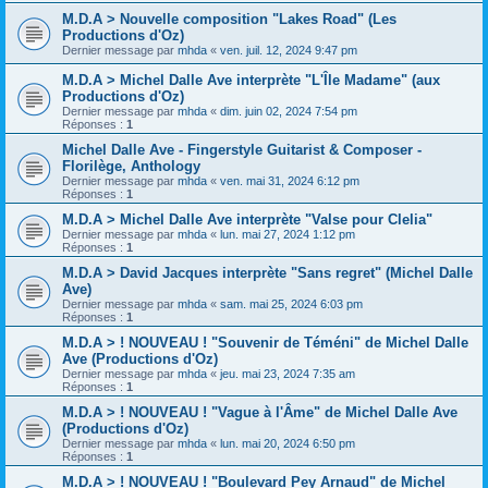
M.D.A > Nouvelle composition "Lakes Road" (Les
Productions d'Oz)
Dernier message par
mhda
«
ven. juil. 12, 2024 9:47 pm
M.D.A > Michel Dalle Ave interprète "L'Île Madame" (aux
Productions d'Oz)
Dernier message par
mhda
«
dim. juin 02, 2024 7:54 pm
Réponses :
1
Michel Dalle Ave - Fingerstyle Guitarist & Composer -
Florilège, Anthology
Dernier message par
mhda
«
ven. mai 31, 2024 6:12 pm
Réponses :
1
M.D.A > Michel Dalle Ave interprète "Valse pour Clelia"
Dernier message par
mhda
«
lun. mai 27, 2024 1:12 pm
Réponses :
1
M.D.A > David Jacques interprète "Sans regret" (Michel Dalle
Ave)
Dernier message par
mhda
«
sam. mai 25, 2024 6:03 pm
Réponses :
1
M.D.A > ! NOUVEAU ! "Souvenir de Téméni" de Michel Dalle
Ave (Productions d'Oz)
Dernier message par
mhda
«
jeu. mai 23, 2024 7:35 am
Réponses :
1
M.D.A > ! NOUVEAU ! "Vague à l'Âme" de Michel Dalle Ave
(Productions d'Oz)
Dernier message par
mhda
«
lun. mai 20, 2024 6:50 pm
Réponses :
1
M.D.A > ! NOUVEAU ! "Boulevard Pey Arnaud" de Michel