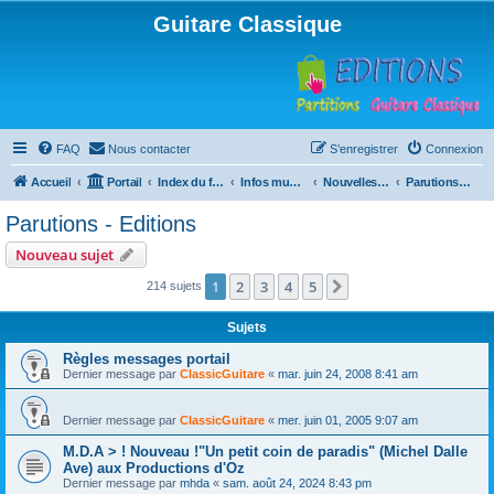
Guitare Classique
FAQ
Nous contacter
S’enregistrer
Connexion
Accueil
Portail
Index du forum
Infos musicales
Nouvelles de toutes sortes, concerts, partitions…
Parutions - Editions
Parutions - Editions
Nouveau sujet
1
2
3
4
5
Suivante
214 sujets
Sujets
Règles messages portail
Dernier message par
ClassicGuitare
«
mar. juin 24, 2008 8:41 am
Dernier message par
ClassicGuitare
«
mer. juin 01, 2005 9:07 am
M.D.A > ! Nouveau !"Un petit coin de paradis" (Michel Dalle
Ave) aux Productions d'Oz
Dernier message par
mhda
«
sam. août 24, 2024 8:43 pm