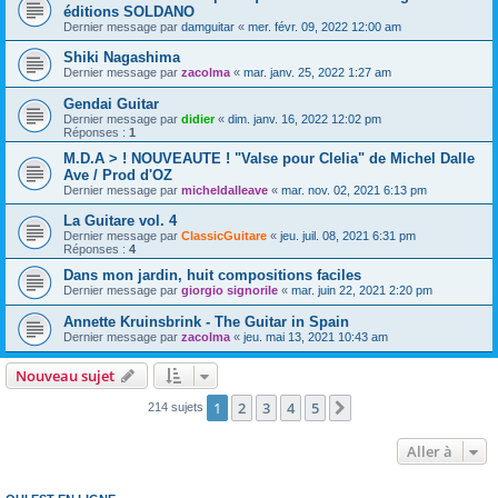
éditions SOLDANO
Dernier message par
damguitar
«
mer. févr. 09, 2022 12:00 am
Shiki Nagashima
Dernier message par
zacolma
«
mar. janv. 25, 2022 1:27 am
Gendai Guitar
Dernier message par
didier
«
dim. janv. 16, 2022 12:02 pm
Réponses :
1
M.D.A > ! NOUVEAUTE ! "Valse pour Clelia" de Michel Dalle
Ave / Prod d'OZ
Dernier message par
micheldalleave
«
mar. nov. 02, 2021 6:13 pm
La Guitare vol. 4
Dernier message par
ClassicGuitare
«
jeu. juil. 08, 2021 6:31 pm
Réponses :
4
Dans mon jardin, huit compositions faciles
Dernier message par
giorgio signorile
«
mar. juin 22, 2021 2:20 pm
Annette Kruinsbrink - The Guitar in Spain
Dernier message par
zacolma
«
jeu. mai 13, 2021 10:43 am
Nouveau sujet
1
2
3
4
5
Suivante
214 sujets
Aller à