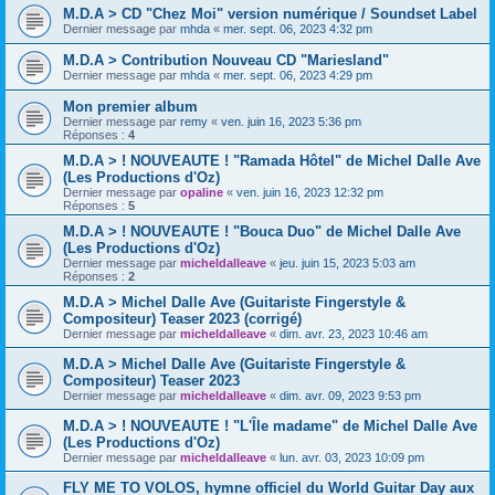
M.D.A > CD "Chez Moi" version numérique / Soundset Label
Dernier message par
mhda
«
mer. sept. 06, 2023 4:32 pm
M.D.A > Contribution Nouveau CD "Mariesland"
Dernier message par
mhda
«
mer. sept. 06, 2023 4:29 pm
Mon premier album
Dernier message par
remy
«
ven. juin 16, 2023 5:36 pm
Réponses :
4
M.D.A > ! NOUVEAUTE ! "Ramada Hôtel" de Michel Dalle Ave
(Les Productions d'Oz)
Dernier message par
opaline
«
ven. juin 16, 2023 12:32 pm
Réponses :
5
M.D.A > ! NOUVEAUTE ! "Bouca Duo" de Michel Dalle Ave
(Les Productions d'Oz)
Dernier message par
micheldalleave
«
jeu. juin 15, 2023 5:03 am
Réponses :
2
M.D.A > Michel Dalle Ave (Guitariste Fingerstyle &
Compositeur) Teaser 2023 (corrigé)
Dernier message par
micheldalleave
«
dim. avr. 23, 2023 10:46 am
M.D.A > Michel Dalle Ave (Guitariste Fingerstyle &
Compositeur) Teaser 2023
Dernier message par
micheldalleave
«
dim. avr. 09, 2023 9:53 pm
M.D.A > ! NOUVEAUTE ! "L'Île madame" de Michel Dalle Ave
(Les Productions d'Oz)
Dernier message par
micheldalleave
«
lun. avr. 03, 2023 10:09 pm
FLY ME TO VOLOS, hymne officiel du World Guitar Day aux