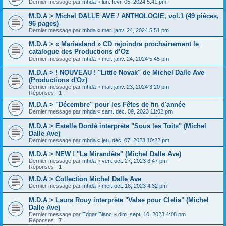
Dernier message par
mhda
«
lun. févr. 05, 2024 5:41 pm
M.D.A > Michel DALLE AVE / ANTHOLOGIE, vol.1 (49 pièces,
96 pages)
Dernier message par
mhda
«
mer. janv. 24, 2024 5:51 pm
M.D.A > « Mariesland » CD rejoindra prochainement le
catalogue des Productions d’Oz
Dernier message par
mhda
«
mer. janv. 24, 2024 5:45 pm
M.D.A > ! NOUVEAU ! "Little Novak" de Michel Dalle Ave
(Productions d'Oz)
Dernier message par
mhda
«
mar. janv. 23, 2024 3:20 pm
Réponses :
1
M.D.A > "Décembre" pour les Fêtes de fin d'année
Dernier message par
mhda
«
sam. déc. 09, 2023 11:02 pm
M.D.A > Estelle Dordé interprète "Sous les Toits" (Michel
Dalle Ave)
Dernier message par
mhda
«
jeu. déc. 07, 2023 10:22 pm
M.D.A > NEW ! "La Mirandète" (Michel Dalle Ave)
Dernier message par
mhda
«
ven. oct. 27, 2023 8:47 pm
Réponses :
1
M.D.A > Collection Michel Dalle Ave
Dernier message par
mhda
«
mer. oct. 18, 2023 4:32 pm
M.D.A > Laura Rouy interprète "Valse pour Clelia" (Michel
Dalle Ave)
Dernier message par
Edgar Blanc
«
dim. sept. 10, 2023 4:08 pm
Réponses :
7