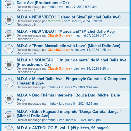
Dalle Ave (Productions d'Oz)
Dernier message par
mhda
«
ven. mai 17, 2024 9:39 am
Réponses :
1
M.D.A > NEW VIDEO ! "Island of Skye" (Michel Dalle Ave)
Dernier message par
tambora
«
sam. mai 11, 2024 9:20 pm
Réponses :
6
M.D.A > NEW VIDEO ! "Mariesland" (Michel Dalle Ave)
Dernier message par
ClassicGuitare
«
mar. mai 07, 2024 8:57 pm
Réponses :
10
M.D.A > "From Massabielle with Love" (Michel Dalle Ave)
Dernier message par
ClassicGuitare
«
dim. avr. 14, 2024 9:25 pm
Réponses :
4
M.D.A > ! NOUVEAU ! "Un jour de mars" de Michel Dalle Ave
(Productions d'Oz)
Dernier message par
ClassicGuitare
«
dim. avr. 14, 2024 9:20 pm
Réponses :
2
M.D.A > Michel Dalle Ave I Fingerstyle Guitarist & Composer
I Teaser II 2024
Dernier message par
mhda
«
lun. mars 25, 2024 9:41 am
M.D.A > Duo Thémis interprète "Bouca Duo (Michel Dalle
Ave)
Dernier message par
mhda
«
lun. mars 04, 2024 8:37 am
M.D.A > Edith Pageaud interprète "Dança Carlota, dança!"
(Michel Dalle Ave)
Dernier message par
mhda
«
ven. mars 01, 2024 10:55 pm
M.D.A > ANTHOLOGIE, vol. 1 (49 pièces, 96 pages)