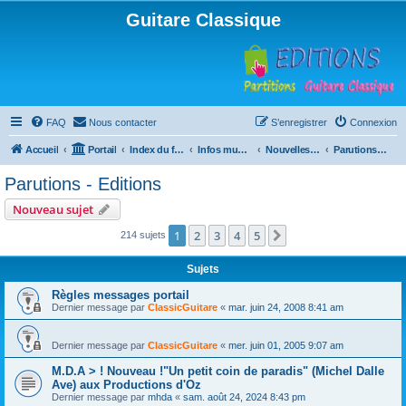
Guitare Classique
FAQ
Nous contacter
S’enregistrer
Connexion
Accueil
Portail
Index du forum
Infos musicales
Nouvelles de toutes sortes, concerts, partitions…
Parutions - Editions
Parutions - Editions
Nouveau sujet
1
2
3
4
5
Suivante
214 sujets
Sujets
Règles messages portail
Dernier message par
ClassicGuitare
«
mar. juin 24, 2008 8:41 am
Dernier message par
ClassicGuitare
«
mer. juin 01, 2005 9:07 am
M.D.A > ! Nouveau !"Un petit coin de paradis" (Michel Dalle
Ave) aux Productions d'Oz
Dernier message par
mhda
«
sam. août 24, 2024 8:43 pm