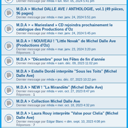
Dernier message par
mhda
«
lun. févr. 05, 2024 5:41 pm
M.D.A > Michel DALLE AVE / ANTHOLOGIE, vol.1 (49 pièces,
96 pages)
Dernier message par
mhda
«
mer. janv. 24, 2024 5:51 pm
M.D.A > « Mariesland » CD rejoindra prochainement le
catalogue des Productions d’Oz
Dernier message par
mhda
«
mer. janv. 24, 2024 5:45 pm
M.D.A > ! NOUVEAU ! "Little Novak" de Michel Dalle Ave
(Productions d'Oz)
Dernier message par
mhda
«
mar. janv. 23, 2024 3:20 pm
Réponses :
1
M.D.A > "Décembre" pour les Fêtes de fin d'année
Dernier message par
mhda
«
sam. déc. 09, 2023 11:02 pm
M.D.A > Estelle Dordé interprète "Sous les Toits" (Michel
Dalle Ave)
Dernier message par
mhda
«
jeu. déc. 07, 2023 10:22 pm
M.D.A > NEW ! "La Mirandète" (Michel Dalle Ave)
Dernier message par
mhda
«
ven. oct. 27, 2023 8:47 pm
Réponses :
1
M.D.A > Collection Michel Dalle Ave
Dernier message par
mhda
«
mer. oct. 18, 2023 4:32 pm
M.D.A > Laura Rouy interprète "Valse pour Clelia" (Michel
Dalle Ave)
Dernier message par
Edgar Blanc
«
dim. sept. 10, 2023 4:08 pm
Réponses :
7