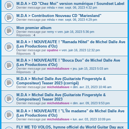
M.D.A > CD "Chez Moi" version numérique / Soundset Label
Dernier message par
mhda
«
mer. sept. 06, 2023 4:32 pm
M.D.A > Contribution Nouveau CD "Mariesland"
Dernier message par
mhda
«
mer. sept. 06, 2023 4:29 pm
Mon premier album
Dernier message par
remy
«
ven. juin 16, 2023 5:36 pm
Réponses :
4
M.D.A > ! NOUVEAUTE ! "Ramada Hôtel" de Michel Dalle Ave
(Les Productions d'Oz)
Dernier message par
opaline
«
ven. juin 16, 2023 12:32 pm
Réponses :
5
M.D.A > ! NOUVEAUTE ! "Bouca Duo" de Michel Dalle Ave
(Les Productions d'Oz)
Dernier message par
micheldalleave
«
jeu. juin 15, 2023 5:03 am
Réponses :
2
M.D.A > Michel Dalle Ave (Guitariste Fingerstyle &
Compositeur) Teaser 2023 (corrigé)
Dernier message par
micheldalleave
«
dim. avr. 23, 2023 10:46 am
M.D.A > Michel Dalle Ave (Guitariste Fingerstyle &
Compositeur) Teaser 2023
Dernier message par
micheldalleave
«
dim. avr. 09, 2023 9:53 pm
M.D.A > ! NOUVEAUTE ! "L'Île madame" de Michel Dalle Ave
(Les Productions d'Oz)
Dernier message par
micheldalleave
«
lun. avr. 03, 2023 10:09 pm
FLY ME TO VOLOS, hymne officiel du World Guitar Day aux