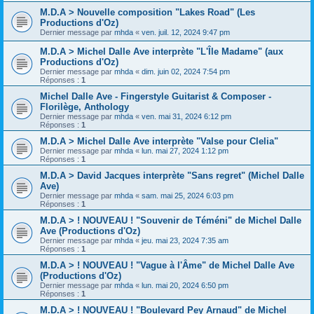
M.D.A > Nouvelle composition "Lakes Road" (Les
Productions d'Oz)
Dernier message par
mhda
«
ven. juil. 12, 2024 9:47 pm
M.D.A > Michel Dalle Ave interprète "L'Île Madame" (aux
Productions d'Oz)
Dernier message par
mhda
«
dim. juin 02, 2024 7:54 pm
Réponses :
1
Michel Dalle Ave - Fingerstyle Guitarist & Composer -
Florilège, Anthology
Dernier message par
mhda
«
ven. mai 31, 2024 6:12 pm
Réponses :
1
M.D.A > Michel Dalle Ave interprète "Valse pour Clelia"
Dernier message par
mhda
«
lun. mai 27, 2024 1:12 pm
Réponses :
1
M.D.A > David Jacques interprète "Sans regret" (Michel Dalle
Ave)
Dernier message par
mhda
«
sam. mai 25, 2024 6:03 pm
Réponses :
1
M.D.A > ! NOUVEAU ! "Souvenir de Téméni" de Michel Dalle
Ave (Productions d'Oz)
Dernier message par
mhda
«
jeu. mai 23, 2024 7:35 am
Réponses :
1
M.D.A > ! NOUVEAU ! "Vague à l'Âme" de Michel Dalle Ave
(Productions d'Oz)
Dernier message par
mhda
«
lun. mai 20, 2024 6:50 pm
Réponses :
1
M.D.A > ! NOUVEAU ! "Boulevard Pey Arnaud" de Michel