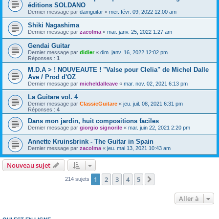
éditions SOLDANO
Dernier message par
damguitar
«
mer. févr. 09, 2022 12:00 am
Shiki Nagashima
Dernier message par
zacolma
«
mar. janv. 25, 2022 1:27 am
Gendai Guitar
Dernier message par
didier
«
dim. janv. 16, 2022 12:02 pm
Réponses :
1
M.D.A > ! NOUVEAUTE ! "Valse pour Clelia" de Michel Dalle
Ave / Prod d'OZ
Dernier message par
micheldalleave
«
mar. nov. 02, 2021 6:13 pm
La Guitare vol. 4
Dernier message par
ClassicGuitare
«
jeu. juil. 08, 2021 6:31 pm
Réponses :
4
Dans mon jardin, huit compositions faciles
Dernier message par
giorgio signorile
«
mar. juin 22, 2021 2:20 pm
Annette Kruinsbrink - The Guitar in Spain
Dernier message par
zacolma
«
jeu. mai 13, 2021 10:43 am
Nouveau sujet
1
2
3
4
5
Suivante
214 sujets
Aller à