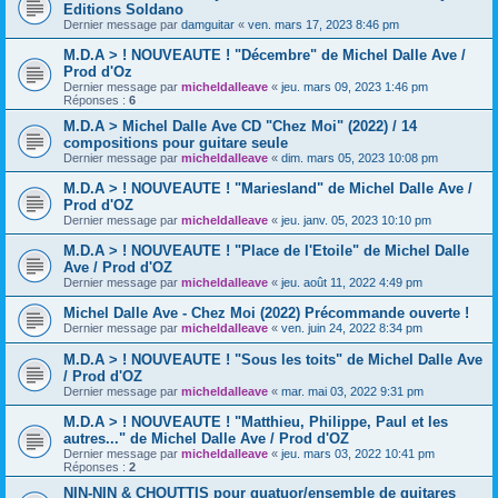
Editions Soldano
Dernier message par
damguitar
«
ven. mars 17, 2023 8:46 pm
M.D.A > ! NOUVEAUTE ! "Décembre" de Michel Dalle Ave /
Prod d'Oz
Dernier message par
micheldalleave
«
jeu. mars 09, 2023 1:46 pm
Réponses :
6
M.D.A > Michel Dalle Ave CD "Chez Moi" (2022) / 14
compositions pour guitare seule
Dernier message par
micheldalleave
«
dim. mars 05, 2023 10:08 pm
M.D.A > ! NOUVEAUTE ! "Mariesland" de Michel Dalle Ave /
Prod d'OZ
Dernier message par
micheldalleave
«
jeu. janv. 05, 2023 10:10 pm
M.D.A > ! NOUVEAUTE ! "Place de l'Etoile" de Michel Dalle
Ave / Prod d'OZ
Dernier message par
micheldalleave
«
jeu. août 11, 2022 4:49 pm
Michel Dalle Ave - Chez Moi (2022) Précommande ouverte !
Dernier message par
micheldalleave
«
ven. juin 24, 2022 8:34 pm
M.D.A > ! NOUVEAUTE ! "Sous les toits" de Michel Dalle Ave
/ Prod d'OZ
Dernier message par
micheldalleave
«
mar. mai 03, 2022 9:31 pm
M.D.A > ! NOUVEAUTE ! "Matthieu, Philippe, Paul et les
autres..." de Michel Dalle Ave / Prod d'OZ
Dernier message par
micheldalleave
«
jeu. mars 03, 2022 10:41 pm
Réponses :
2
NIN-NIN & CHOUTTIS pour quatuor/ensemble de guitares