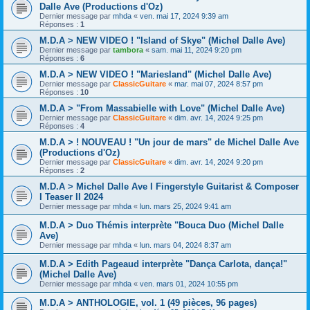
Dalle Ave (Productions d'Oz)
Dernier message par
mhda
«
ven. mai 17, 2024 9:39 am
Réponses :
1
M.D.A > NEW VIDEO ! "Island of Skye" (Michel Dalle Ave)
Dernier message par
tambora
«
sam. mai 11, 2024 9:20 pm
Réponses :
6
M.D.A > NEW VIDEO ! "Mariesland" (Michel Dalle Ave)
Dernier message par
ClassicGuitare
«
mar. mai 07, 2024 8:57 pm
Réponses :
10
M.D.A > "From Massabielle with Love" (Michel Dalle Ave)
Dernier message par
ClassicGuitare
«
dim. avr. 14, 2024 9:25 pm
Réponses :
4
M.D.A > ! NOUVEAU ! "Un jour de mars" de Michel Dalle Ave
(Productions d'Oz)
Dernier message par
ClassicGuitare
«
dim. avr. 14, 2024 9:20 pm
Réponses :
2
M.D.A > Michel Dalle Ave I Fingerstyle Guitarist & Composer
I Teaser II 2024
Dernier message par
mhda
«
lun. mars 25, 2024 9:41 am
M.D.A > Duo Thémis interprète "Bouca Duo (Michel Dalle
Ave)
Dernier message par
mhda
«
lun. mars 04, 2024 8:37 am
M.D.A > Edith Pageaud interprète "Dança Carlota, dança!"
(Michel Dalle Ave)
Dernier message par
mhda
«
ven. mars 01, 2024 10:55 pm
M.D.A > ANTHOLOGIE, vol. 1 (49 pièces, 96 pages)