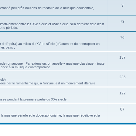
S
3
t
j
ant à peu près 800 ans de l'histoire de la musique occidentale,
u
s
e
j
S
73
t
tivement entre les XVe siècle et XVIe siècle. si la dernière date n'est
ette période.
e
u
s
t
j
S
76
 de l'opéra) au milieu du XVIIIe siècle (effacement du contrepoint en
s
e
u
 les pays .
t
j
S
137
s
e
ode romantique . Par extension, on appelle « musique classique » toute
u
sance à la musique contemporaine
t
j
s
S
236
cle)
e
es par le romantisme qui, à l'origine, est un mouvement littéraire.
u
t
j
S
122
s
ée pendant la première partie du XXe siècle
e
u
t
j
S
87
a musique sérielle et le dodécaphonisme, la musique répétitive et la
s
e
u
t
j
s
e