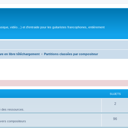
sique, vidéo…) et d'entraide pour les guitaristes francophones, entièrement
are en libre téléchargement
Partitions classées par compositeur
SUJETS
S
2
é des ressources.
u
j
S
96
divers compositeurs
e
u