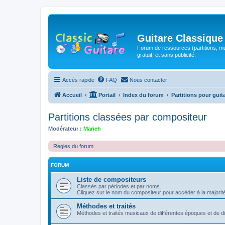
Guitare Classique
Forum de ressources (partitions, mu
gratuit, et sans publicité.
Accès rapide
FAQ
Nous contacter
Accueil
Portail
Index du forum
Partitions pour guit
Partitions classées par compositeur
Modérateur :
Marieh
Règles du forum
FORUM
Liste de compositeurs
Classés par périodes et par noms.
Cliquez sur le nom du compositeur pour accéder à la majorit
Méthodes et traités
Méthodes et traités musicaux de différentes époques et de 