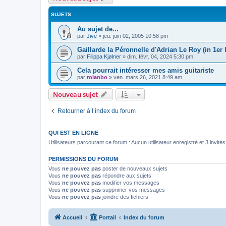
SUJETS
Au sujet de...
par
Jive
»
jeu. juin 02, 2005 10:58 pm
Gaillarde la Péronnelle d'Adrian Le Roy (in 1er l
par
Filippa Kjølner
»
dim. févr. 04, 2024 5:30 pm
Cela pourrait intéresser mes amis guitariste
par
rolanbo
»
ven. mars 26, 2021 8:49 am
Nouveau sujet
Retourner à l’index du forum
QUI EST EN LIGNE
Utilisateurs parcourant ce forum : Aucun utilisateur enregistré et 3 invités
PERMISSIONS DU FORUM
Vous
ne pouvez pas
poster de nouveaux sujets
Vous
ne pouvez pas
répondre aux sujets
Vous
ne pouvez pas
modifier vos messages
Vous
ne pouvez pas
supprimer vos messages
Vous
ne pouvez pas
joindre des fichiers
Accueil
Portail
Index du forum