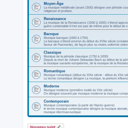
Moyen-Âge
La musique médiévale (avant 1500) désigne une période couvr
religieuse et profane.
Renaissance
La musique de la Renaissance (1500 à 1600) s’étend approxima
guère contestable il n'en est pas de même pour le début de c
Baroque
Musique baroque (1600 à 1750)
Le baroque s’étend environ du début du XVIIe siècle (création
faveur de l'harmonie), de façon plus ou moins uniforme selon
Classique
Musique de la période classique (1750 à 1830)
Depuis la mort de Johann Sebastian Bach au début de la péri
la musique savante européenne, de la musique de la Renais
Romantique
Musique romantique (début du XIXe siècle - début du XXe siè
Le terme romantique désigne La musique, la peinture influencé
Moderne
Musique moderne (première moitié du XXe siècle)
On désigne souvent par musique moderne la musique compos
Contemporain
Musique contemporaine (à partir de l'Après-guerre)
le terme musique contemporaine désigne la musique atonale, l
musique électroacoustique
Nouveau sujet