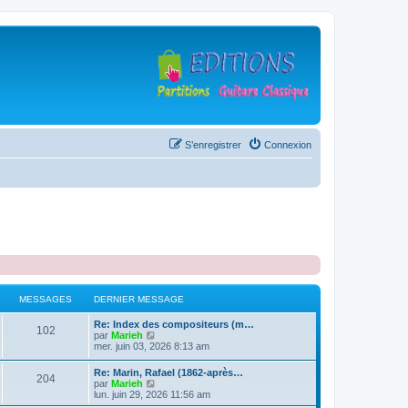
S’enregistrer
Connexion
MESSAGES
DERNIER MESSAGE
D
Re: Index des compositeurs (m…
M
102
e
V
par
Marieh
r
o
mer. juin 03, 2026 8:13 am
e
n
i
i
r
D
Re: Marin, Rafael (1862-après…
s
M
204
e
l
e
V
par
Marieh
r
e
r
o
lun. juin 29, 2026 11:56 am
s
m
d
e
n
i