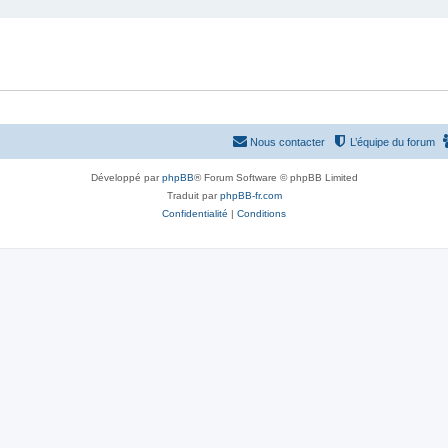
Nous contacter
L’équipe du forum
Développé par
phpBB
® Forum Software © phpBB Limited
Traduit par
phpBB-fr.com
Confidentialité
|
Conditions