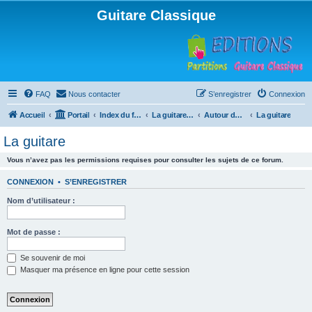
Guitare Classique
FAQ
Nous contacter
S’enregistrer
Connexion
Accueil
Portail
Index du forum
La guitare : instrument, cours et théorie
Autour de la guitare
La guitare
La guitare
Vous n’avez pas les permissions requises pour consulter les sujets de ce forum.
CONNEXION
•
S’ENREGISTRER
Nom d’utilisateur :
Mot de passe :
Se souvenir de moi
Masquer ma présence en ligne pour cette session