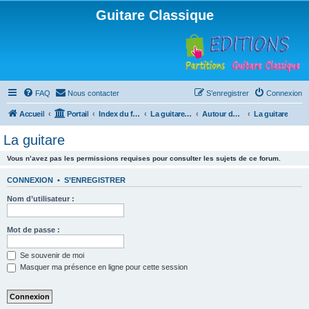
Guitare Classique
FAQ
Nous contacter
S’enregistrer
Connexion
Accueil
Portail
Index du forum
La guitare : instrument, cours et théorie
Autour de la guitare
La guitare
La guitare
Vous n’avez pas les permissions requises pour consulter les sujets de ce forum.
CONNEXION
•
S’ENREGISTRER
Nom d’utilisateur :
Mot de passe :
Se souvenir de moi
Masquer ma présence en ligne pour cette session