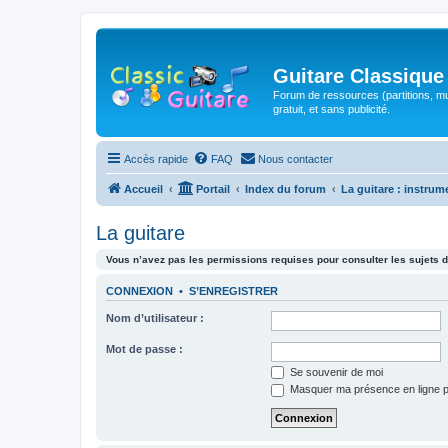
Guitare Classique
Forum de ressources (partitions, mu
gratuit, et sans publicité.
Accès rapide
FAQ
Nous contacter
Accueil
Portail
Index du forum
La guitare : instrum
La guitare
Vous n’avez pas les permissions requises pour consulter les sujets d
CONNEXION
•
S’ENREGISTRER
Nom d’utilisateur :
Mot de passe :
Se souvenir de moi
Masquer ma présence en ligne p