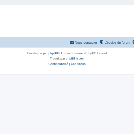
Nous contacter
L’équipe du forum
Développé par
phpBB
® Forum Software © phpBB Limited
Traduit par
phpBB-fr.com
Confidentialité
|
Conditions