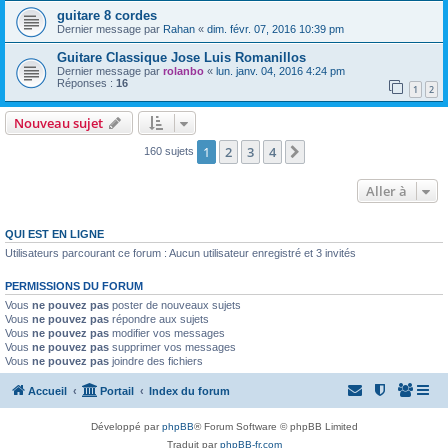
guitare 8 cordes
Dernier message par
Rahan
«
dim. févr. 07, 2016 10:39 pm
Guitare Classique Jose Luis Romanillos
Dernier message par
rolanbo
«
lun. janv. 04, 2016 4:24 pm
Réponses :
16
1
2
Nouveau sujet
1
2
3
4
Suivante
160 sujets
Aller à
QUI EST EN LIGNE
Utilisateurs parcourant ce forum : Aucun utilisateur enregistré et 3 invités
PERMISSIONS DU FORUM
Vous
ne pouvez pas
poster de nouveaux sujets
Vous
ne pouvez pas
répondre aux sujets
Vous
ne pouvez pas
modifier vos messages
Vous
ne pouvez pas
supprimer vos messages
Vous
ne pouvez pas
joindre des fichiers
Accueil
Portail
Index du forum
Développé par
phpBB
® Forum Software © phpBB Limited
Traduit par
phpBB-fr.com