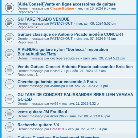
[Aide/Conseil]Vente en ligne accessoires de guitare
Dernier message par
ClassicGuitare
«
jeu. mai 16, 2024 9:57 am
Réponses :
8
GUITARE PICADO VENDUE
Dernier message par
PASTACHOUT
«
mar. avr. 09, 2024 5:07 pm
Réponses :
2
Guitare classique de Antonio Picado modèle CONCERT
Dernier message par
PASTACHOUT
«
dim. avr. 07, 2024 5:45 pm
Réponses :
1
A VENDRE guitare nylon "Borlesca" inspiration
Burlot/Audirac/Fleta
Dernier message par
cecileperesguitares
«
sam. janv. 20, 2024 5:21 pm
Vends Guitare Concert Antonio Picado palissandre Brésilien
Dernier message par
Haller17
«
jeu. déc. 21, 2023 6:07 am
Réponses :
1
Cherche guitariste pour ensemble à Paris
Dernier message par
Atahualpa
«
lun. nov. 27, 2023 2:57 pm
GUITARE DE CONCERT PALISSANDRE BRESILIEN YAMAHA
GC-15D
Dernier message par
vw59
«
mar. avr. 11, 2023 5:32 pm
vente guitare JM Fouilleul
Dernier message par
didier1965
«
sam. avr. 08, 2023 8:43 pm
Recherche guitare 3/4
Dernier message par
Ernest'O
«
ven. juil. 22, 2022 1:31 pm
Guitare Classique Professionnel Alhambra