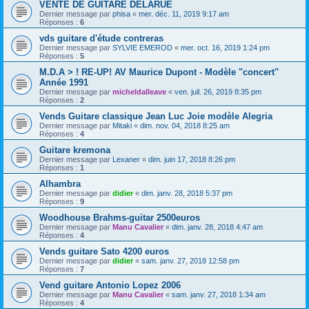
VENTE DE GUITARE DELARUE
Dernier message par
phisa
«
mer. déc. 11, 2019 9:17 am
Réponses :
6
vds guitare d'étude contreras
Dernier message par
SYLVIE EMEROD
«
mer. oct. 16, 2019 1:24 pm
Réponses :
5
M.D.A > ! RE-UP! AV Maurice Dupont - Modèle "concert"
Année 1991
Dernier message par
micheldalleave
«
ven. juil. 26, 2019 8:35 pm
Réponses :
2
Vends Guitare classique Jean Luc Joie modèle Alegria
Dernier message par
Mitaki
«
dim. nov. 04, 2018 8:25 am
Réponses :
4
Guitare kremona
Dernier message par
Lexaner
«
dim. juin 17, 2018 8:26 pm
Réponses :
1
Alhambra
Dernier message par
didier
«
dim. janv. 28, 2018 5:37 pm
Réponses :
9
Woodhouse Brahms-guitar 2500euros
Dernier message par
Manu Cavalier
«
dim. janv. 28, 2018 4:47 am
Réponses :
4
Vends guitare Sato 4200 euros
Dernier message par
didier
«
sam. janv. 27, 2018 12:58 pm
Réponses :
7
Vend guitare Antonio Lopez 2006
Dernier message par
Manu Cavalier
«
sam. janv. 27, 2018 1:34 am
Réponses :
4