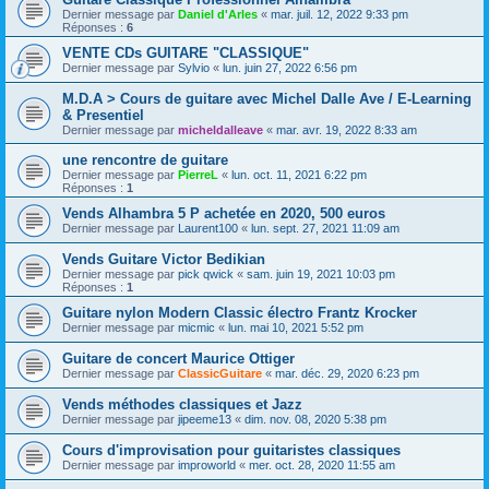
Dernier message par
Daniel d'Arles
«
mar. juil. 12, 2022 9:33 pm
Réponses :
6
VENTE CDs GUITARE "CLASSIQUE"
Dernier message par
Sylvio
«
lun. juin 27, 2022 6:56 pm
M.D.A > Cours de guitare avec Michel Dalle Ave / E-Learning
& Presentiel
Dernier message par
micheldalleave
«
mar. avr. 19, 2022 8:33 am
une rencontre de guitare
Dernier message par
PierreL
«
lun. oct. 11, 2021 6:22 pm
Réponses :
1
Vends Alhambra 5 P achetée en 2020, 500 euros
Dernier message par
Laurent100
«
lun. sept. 27, 2021 11:09 am
Vends Guitare Victor Bedikian
Dernier message par
pick qwick
«
sam. juin 19, 2021 10:03 pm
Réponses :
1
Guitare nylon Modern Classic électro Frantz Krocker
Dernier message par
micmic
«
lun. mai 10, 2021 5:52 pm
Guitare de concert Maurice Ottiger
Dernier message par
ClassicGuitare
«
mar. déc. 29, 2020 6:23 pm
Vends méthodes classiques et Jazz
Dernier message par
jipeeme13
«
dim. nov. 08, 2020 5:38 pm
Cours d'improvisation pour guitaristes classiques
Dernier message par
improworld
«
mer. oct. 28, 2020 11:55 am