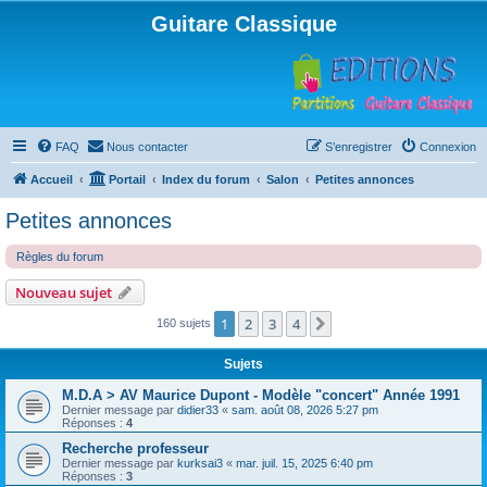
Guitare Classique
FAQ
Nous contacter
S’enregistrer
Connexion
Accueil
Portail
Index du forum
Salon
Petites annonces
Petites annonces
Règles du forum
Nouveau sujet
1
2
3
4
Suivante
160 sujets
Sujets
M.D.A > AV Maurice Dupont - Modèle "concert" Année 1991
Dernier message par
didier33
«
sam. août 08, 2026 5:27 pm
Réponses :
4
Recherche professeur
Dernier message par
kurksai3
«
mar. juil. 15, 2025 6:40 pm
Réponses :
3