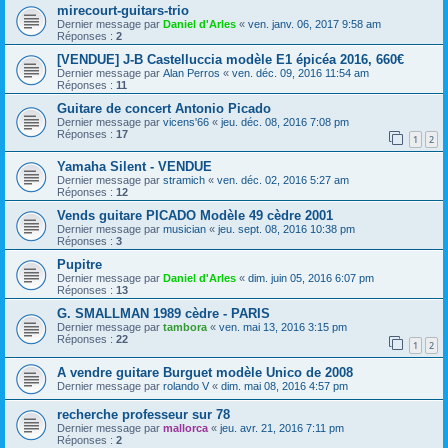
mirecourt-guitars-trio
Dernier message par
Daniel d'Arles
«
ven. janv. 06, 2017 9:58 am
Réponses :
2
[VENDUE] J-B Castelluccia modèle E1 épicéa 2016, 660€
Dernier message par
Alan Perros
«
ven. déc. 09, 2016 11:54 am
Réponses :
11
Guitare de concert Antonio Picado
Dernier message par
vicens'66
«
jeu. déc. 08, 2016 7:08 pm
Réponses :
17
1
2
Yamaha Silent - VENDUE
Dernier message par
stramich
«
ven. déc. 02, 2016 5:27 am
Réponses :
12
Vends guitare PICADO Modèle 49 cèdre 2001
Dernier message par
musician
«
jeu. sept. 08, 2016 10:38 pm
Réponses :
3
Pupitre
Dernier message par
Daniel d'Arles
«
dim. juin 05, 2016 6:07 pm
Réponses :
13
G. SMALLMAN 1989 cèdre - PARIS
Dernier message par
tambora
«
ven. mai 13, 2016 3:15 pm
Réponses :
22
1
2
A vendre guitare Burguet modèle Unico de 2008
Dernier message par
rolando V
«
dim. mai 08, 2016 4:57 pm
recherche professeur sur 78
Dernier message par
mallorca
«
jeu. avr. 21, 2016 7:11 pm
Réponses :
2