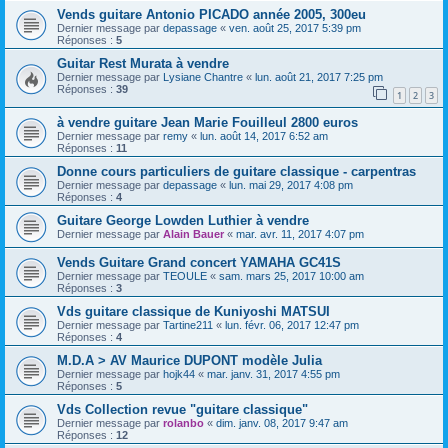
Vends guitare Antonio PICADO année 2005, 300eu
Dernier message par
depassage
«
ven. août 25, 2017 5:39 pm
Réponses :
5
Guitar Rest Murata à vendre
Dernier message par
Lysiane Chantre
«
lun. août 21, 2017 7:25 pm
Réponses :
39
1
2
3
à vendre guitare Jean Marie Fouilleul 2800 euros
Dernier message par
remy
«
lun. août 14, 2017 6:52 am
Réponses :
11
Donne cours particuliers de guitare classique - carpentras
Dernier message par
depassage
«
lun. mai 29, 2017 4:08 pm
Réponses :
4
Guitare George Lowden Luthier à vendre
Dernier message par
Alain Bauer
«
mar. avr. 11, 2017 4:07 pm
Vends Guitare Grand concert YAMAHA GC41S
Dernier message par
TEOULE
«
sam. mars 25, 2017 10:00 am
Réponses :
3
Vds guitare classique de Kuniyoshi MATSUI
Dernier message par
Tartine211
«
lun. févr. 06, 2017 12:47 pm
Réponses :
4
M.D.A > AV Maurice DUPONT modèle Julia
Dernier message par
hojk44
«
mar. janv. 31, 2017 4:55 pm
Réponses :
5
Vds Collection revue "guitare classique"
Dernier message par
rolanbo
«
dim. janv. 08, 2017 9:47 am
Réponses :
12