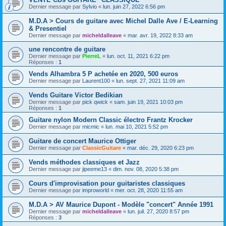
Dernier message par
Sylvio
«
lun. juin 27, 2022 6:56 pm
M.D.A > Cours de guitare avec Michel Dalle Ave / E-Learning
& Presentiel
Dernier message par
micheldalleave
«
mar. avr. 19, 2022 8:33 am
une rencontre de guitare
Dernier message par
PierreL
«
lun. oct. 11, 2021 6:22 pm
Réponses :
1
Vends Alhambra 5 P achetée en 2020, 500 euros
Dernier message par
Laurent100
«
lun. sept. 27, 2021 11:09 am
Vends Guitare Victor Bedikian
Dernier message par
pick qwick
«
sam. juin 19, 2021 10:03 pm
Réponses :
1
Guitare nylon Modern Classic électro Frantz Krocker
Dernier message par
micmic
«
lun. mai 10, 2021 5:52 pm
Guitare de concert Maurice Ottiger
Dernier message par
ClassicGuitare
«
mar. déc. 29, 2020 6:23 pm
Vends méthodes classiques et Jazz
Dernier message par
jipeeme13
«
dim. nov. 08, 2020 5:38 pm
Cours d'improvisation pour guitaristes classiques
Dernier message par
improworld
«
mer. oct. 28, 2020 11:55 am
M.D.A > AV Maurice Dupont - Modèle "concert" Année 1991
Dernier message par
micheldalleave
«
lun. juil. 27, 2020 8:57 pm
Réponses :
3