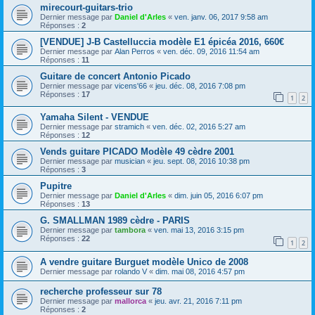
mirecourt-guitars-trio
Dernier message par
Daniel d'Arles
«
ven. janv. 06, 2017 9:58 am
Réponses :
2
[VENDUE] J-B Castelluccia modèle E1 épicéa 2016, 660€
Dernier message par
Alan Perros
«
ven. déc. 09, 2016 11:54 am
Réponses :
11
Guitare de concert Antonio Picado
Dernier message par
vicens'66
«
jeu. déc. 08, 2016 7:08 pm
Réponses :
17
1
2
Yamaha Silent - VENDUE
Dernier message par
stramich
«
ven. déc. 02, 2016 5:27 am
Réponses :
12
Vends guitare PICADO Modèle 49 cèdre 2001
Dernier message par
musician
«
jeu. sept. 08, 2016 10:38 pm
Réponses :
3
Pupitre
Dernier message par
Daniel d'Arles
«
dim. juin 05, 2016 6:07 pm
Réponses :
13
G. SMALLMAN 1989 cèdre - PARIS
Dernier message par
tambora
«
ven. mai 13, 2016 3:15 pm
Réponses :
22
1
2
A vendre guitare Burguet modèle Unico de 2008
Dernier message par
rolando V
«
dim. mai 08, 2016 4:57 pm
recherche professeur sur 78
Dernier message par
mallorca
«
jeu. avr. 21, 2016 7:11 pm
Réponses :
2