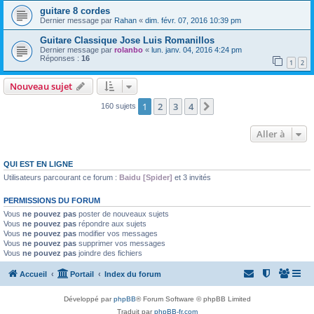
guitare 8 cordes
Dernier message par
Rahan
«
dim. févr. 07, 2016 10:39 pm
Guitare Classique Jose Luis Romanillos
Dernier message par
rolanbo
«
lun. janv. 04, 2016 4:24 pm
Réponses :
16
1
2
Nouveau sujet
1
2
3
4
Suivante
160 sujets
Aller à
QUI EST EN LIGNE
Utilisateurs parcourant ce forum :
Baidu [Spider]
et 3 invités
PERMISSIONS DU FORUM
Vous
ne pouvez pas
poster de nouveaux sujets
Vous
ne pouvez pas
répondre aux sujets
Vous
ne pouvez pas
modifier vos messages
Vous
ne pouvez pas
supprimer vos messages
Vous
ne pouvez pas
joindre des fichiers
Accueil
Portail
Index du forum
Développé par
phpBB
® Forum Software © phpBB Limited
Traduit par
phpBB-fr.com