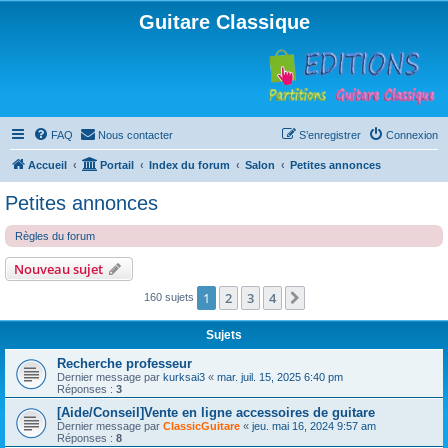
Guitare Classique
FAQ
Nous contacter
S’enregistrer
Connexion
Accueil
Portail
Index du forum
Salon
Petites annonces
Petites annonces
Règles du forum
Nouveau sujet
1
2
3
4
Suivante
160 sujets
Sujets
Recherche professeur
Dernier message par
kurksai3
«
mar. juil. 15, 2025 6:40 pm
Réponses :
3
[Aide/Conseil]Vente en ligne accessoires de guitare
Dernier message par
ClassicGuitare
«
jeu. mai 16, 2024 9:57 am
Réponses :
8