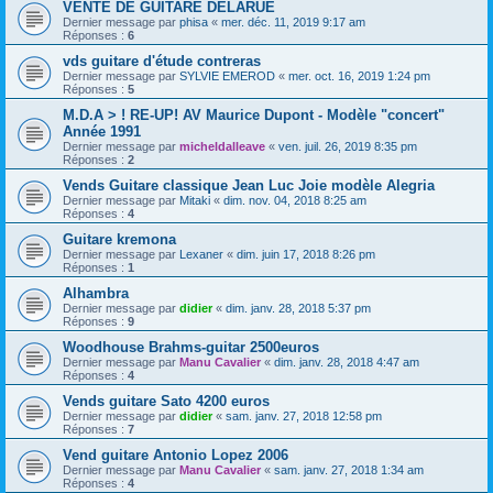
VENTE DE GUITARE DELARUE
Dernier message par
phisa
«
mer. déc. 11, 2019 9:17 am
Réponses :
6
vds guitare d'étude contreras
Dernier message par
SYLVIE EMEROD
«
mer. oct. 16, 2019 1:24 pm
Réponses :
5
M.D.A > ! RE-UP! AV Maurice Dupont - Modèle "concert"
Année 1991
Dernier message par
micheldalleave
«
ven. juil. 26, 2019 8:35 pm
Réponses :
2
Vends Guitare classique Jean Luc Joie modèle Alegria
Dernier message par
Mitaki
«
dim. nov. 04, 2018 8:25 am
Réponses :
4
Guitare kremona
Dernier message par
Lexaner
«
dim. juin 17, 2018 8:26 pm
Réponses :
1
Alhambra
Dernier message par
didier
«
dim. janv. 28, 2018 5:37 pm
Réponses :
9
Woodhouse Brahms-guitar 2500euros
Dernier message par
Manu Cavalier
«
dim. janv. 28, 2018 4:47 am
Réponses :
4
Vends guitare Sato 4200 euros
Dernier message par
didier
«
sam. janv. 27, 2018 12:58 pm
Réponses :
7
Vend guitare Antonio Lopez 2006
Dernier message par
Manu Cavalier
«
sam. janv. 27, 2018 1:34 am
Réponses :
4