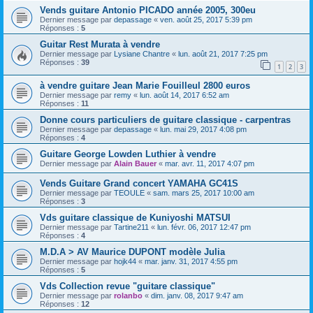
Vends guitare Antonio PICADO année 2005, 300eu
Dernier message par
depassage
«
ven. août 25, 2017 5:39 pm
Réponses :
5
Guitar Rest Murata à vendre
Dernier message par
Lysiane Chantre
«
lun. août 21, 2017 7:25 pm
Réponses :
39
1
2
3
à vendre guitare Jean Marie Fouilleul 2800 euros
Dernier message par
remy
«
lun. août 14, 2017 6:52 am
Réponses :
11
Donne cours particuliers de guitare classique - carpentras
Dernier message par
depassage
«
lun. mai 29, 2017 4:08 pm
Réponses :
4
Guitare George Lowden Luthier à vendre
Dernier message par
Alain Bauer
«
mar. avr. 11, 2017 4:07 pm
Vends Guitare Grand concert YAMAHA GC41S
Dernier message par
TEOULE
«
sam. mars 25, 2017 10:00 am
Réponses :
3
Vds guitare classique de Kuniyoshi MATSUI
Dernier message par
Tartine211
«
lun. févr. 06, 2017 12:47 pm
Réponses :
4
M.D.A > AV Maurice DUPONT modèle Julia
Dernier message par
hojk44
«
mar. janv. 31, 2017 4:55 pm
Réponses :
5
Vds Collection revue "guitare classique"
Dernier message par
rolanbo
«
dim. janv. 08, 2017 9:47 am
Réponses :
12