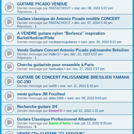
GUITARE PICADO VENDUE
Dernier message par
PASTACHOUT
«
mar. avr. 09, 2024 5:07 pm
Réponses :
2
Guitare classique de Antonio Picado modèle CONCERT
Dernier message par
PASTACHOUT
«
dim. avr. 07, 2024 5:45 pm
Réponses :
1
A VENDRE guitare nylon "Borlesca" inspiration
Burlot/Audirac/Fleta
Dernier message par
cecileperesguitares
«
sam. janv. 20, 2024 5:21 pm
Vends Guitare Concert Antonio Picado palissandre Brésilien
Dernier message par
Haller17
«
jeu. déc. 21, 2023 6:07 am
Réponses :
1
Cherche guitariste pour ensemble à Paris
Dernier message par
Atahualpa
«
lun. nov. 27, 2023 2:57 pm
GUITARE DE CONCERT PALISSANDRE BRESILIEN YAMAHA
GC-15D
Dernier message par
vw59
«
mar. avr. 11, 2023 5:32 pm
vente guitare JM Fouilleul
Dernier message par
didier1965
«
sam. avr. 08, 2023 8:43 pm
Recherche guitare 3/4
Dernier message par
Ernest'O
«
ven. juil. 22, 2022 1:31 pm
Guitare Classique Professionnel Alhambra
Dernier message par
Daniel d'Arles
«
mar. juil. 12, 2022 9:33 pm
Réponses :
6
VENTE CDs GUITARE "CLASSIQUE"