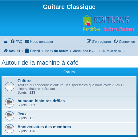
Guitare Classique
FAQ
Nous contacter
S’enregistrer
Connexion
Accueil
Portail
Index du forum
Autour de la machine à café
Autour de la machine à café
Autour de la machine à café
Forum
Culturel
Tout ce qui concerne la culture , les spectacles que vous avez vu ou lu ,
cinéma théatre opéra etc...
Sujets :
213
humour, histoires drôles
Sujets :
303
Jeux
Sujets :
11
Anniversaires des membres
Sujets :
126