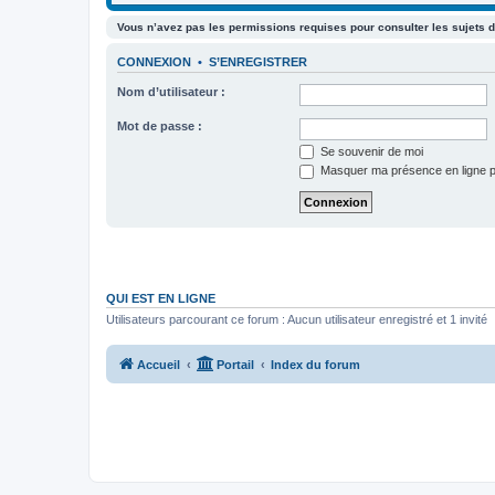
Vous n’avez pas les permissions requises pour consulter les sujets d
CONNEXION
•
S’ENREGISTRER
Nom d’utilisateur :
Mot de passe :
Se souvenir de moi
Masquer ma présence en ligne p
QUI EST EN LIGNE
Utilisateurs parcourant ce forum : Aucun utilisateur enregistré et 1 invité
Accueil
Portail
Index du forum