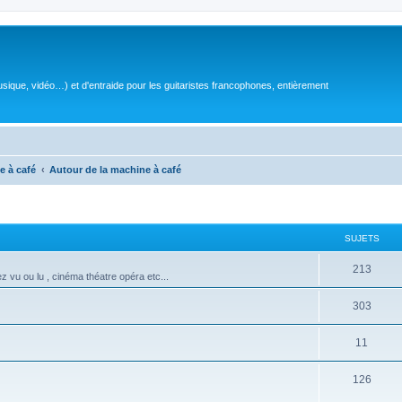
sique, vidéo…) et d'entraide pour les guitaristes francophones, entièrement
e à café
Autour de la machine à café
SUJETS
S
213
z vu ou lu , cinéma théatre opéra etc...
u
S
303
j
u
e
S
11
j
t
u
e
S
126
s
j
t