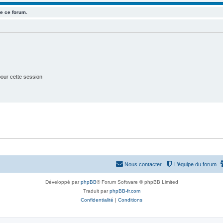
u
e
s
e ce forum.
j
t
e
s
t
s
our cette session
Nous contacter
L’équipe du forum
Développé par
phpBB
® Forum Software © phpBB Limited
Traduit par
phpBB-fr.com
Confidentialité
|
Conditions