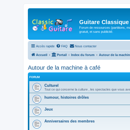
Guitare Classique
Forum de ressources (partitions, mu
gratuit, et sans publicité.
Accès rapide
FAQ
Nous contacter
Accueil
Portail
Index du forum
Autour de la machin
Autour de la machine à café
FORUM
Culturel
Tout ce qui concerne la culture , les spectacles que vous ave
humour, histoires drôles
Jeux
Anniversaires des membres