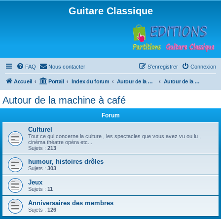
Guitare Classique
FAQ
Nous contacter
S’enregistrer
Connexion
Accueil
Portail
Index du forum
Autour de la machine à café
Autour de la machine à café
Autour de la machine à café
Forum
Culturel
Tout ce qui concerne la culture , les spectacles que vous avez vu ou lu ,
cinéma théatre opéra etc...
Sujets :
213
humour, histoires drôles
Sujets :
303
Jeux
Sujets :
11
Anniversaires des membres
Sujets :
126