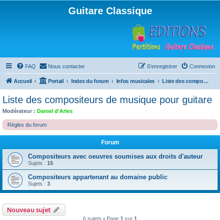
Guitare Classique
FAQ
Nous contacter
S’enregistrer
Connexion
Accueil
Portail
Index du forum
Infos musicales
Liste des compositeurs de musique pour guitare
Liste des compositeurs de musique pour guitare
Modérateur :
Daniel d'Arles
Règles du forum
Forum
Compositeurs avec oeuvres soumises aux droits d'auteur
Sujets :
15
Compositeurs appartenant au domaine public
Sujets :
3
Nouveau sujet
6 sujets • Page
1
sur
1