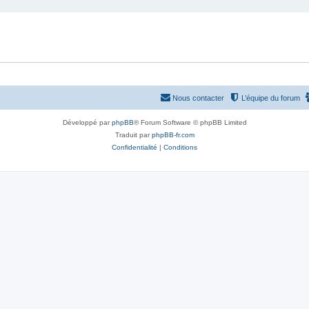
Nous contacter
L’équipe du forum
Développé par
phpBB
® Forum Software © phpBB Limited
Traduit par
phpBB-fr.com
Confidentialité
|
Conditions