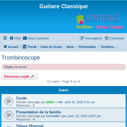
Guitare Classique
FAQ
Nous contacter
S’enregistrer
Connexion
Accueil
Portail
Index du forum
Salon
Présentation
Trombinoscope
Trombinoscope
Règles du forum
Nouveau sujet
12 sujets • Page
1
sur
1
Sujets
Corde
Dernier message par
didier
«
dim. août 31, 2025 8:11 am
Réponses :
1
Presentation de la famille
Dernier message par
hirondelle
«
jeu. janv. 12, 2012 10:07 pm
Réponses :
4
Séjour Hivernal