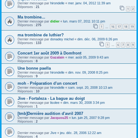
Dernier message par
hirondelle
«
mer. janv. 04, 2012 11:39 am
Réponses :
21
1
2
Ma trombine...
Dernier message par
didier
«
lun. mars 07, 2011 10:11 pm
Réponses :
275
1
16
17
18
19
…
ma trombine de luthier?
Dernier message par
donadey michel
«
dim. déc. 06, 2009 6:26 pm
Réponses :
133
1
6
7
8
9
…
Concert 1er août 2009 à Domfront
Dernier message par
Gazalain
«
mer. août 05, 2009 9:43 am
Réponses :
8
Une bonne paella
Dernier message par
hirondelle
«
dim. nov. 09, 2008 8:25 pm
Réponses :
9
moh - Préparation d'un concert
Dernier message par
hirondelle
«
sam. sept. 20, 2008 10:13 am
Réponses :
10
Jive - Fortaleza - La bague au doigt
Dernier message par
lisolee
«
dim. mars 30, 2008 3:34 pm
Réponses :
1
[tmb]Dernière audition d'avril 2007
Dernier message par
Jacquou25
«
lun. juin 25, 2007 9:28 pm
Réponses :
2
Dernier message par
Jive
«
jeu. déc. 28, 2006 12:22 am
Réponses :
4