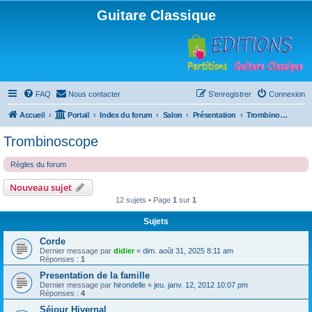
Guitare Classique
FAQ
Nous contacter
S’enregistrer
Connexion
Accueil
Portail
Index du forum
Salon
Présentation
Trombinoscope
Trombinoscope
Règles du forum
Nouveau sujet
12 sujets • Page
1
sur
1
Sujets
Corde
Dernier message par
didier
«
dim. août 31, 2025 8:11 am
Réponses :
1
Presentation de la famille
Dernier message par
hirondelle
«
jeu. janv. 12, 2012 10:07 pm
Réponses :
4
Séjour Hivernal