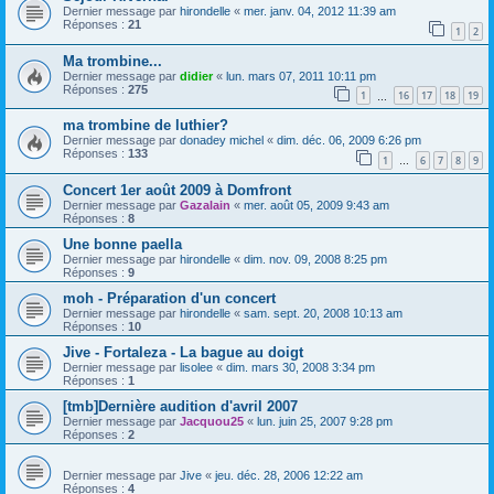
Dernier message par
hirondelle
«
mer. janv. 04, 2012 11:39 am
Réponses :
21
1
2
Ma trombine...
Dernier message par
didier
«
lun. mars 07, 2011 10:11 pm
Réponses :
275
1
16
17
18
19
…
ma trombine de luthier?
Dernier message par
donadey michel
«
dim. déc. 06, 2009 6:26 pm
Réponses :
133
1
6
7
8
9
…
Concert 1er août 2009 à Domfront
Dernier message par
Gazalain
«
mer. août 05, 2009 9:43 am
Réponses :
8
Une bonne paella
Dernier message par
hirondelle
«
dim. nov. 09, 2008 8:25 pm
Réponses :
9
moh - Préparation d'un concert
Dernier message par
hirondelle
«
sam. sept. 20, 2008 10:13 am
Réponses :
10
Jive - Fortaleza - La bague au doigt
Dernier message par
lisolee
«
dim. mars 30, 2008 3:34 pm
Réponses :
1
[tmb]Dernière audition d'avril 2007
Dernier message par
Jacquou25
«
lun. juin 25, 2007 9:28 pm
Réponses :
2
Dernier message par
Jive
«
jeu. déc. 28, 2006 12:22 am
Réponses :
4