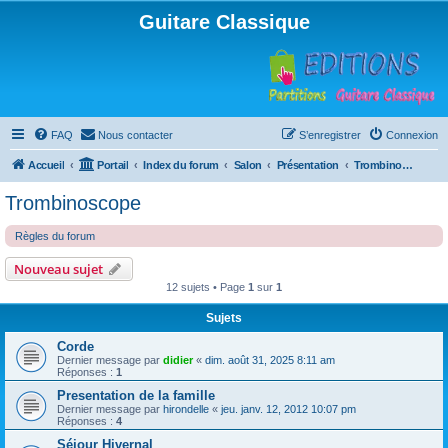
Guitare Classique
FAQ
Nous contacter
S’enregistrer
Connexion
Accueil
Portail
Index du forum
Salon
Présentation
Trombinoscope
Trombinoscope
Règles du forum
Nouveau sujet
12 sujets • Page
1
sur
1
Sujets
Corde
Dernier message par
didier
«
dim. août 31, 2025 8:11 am
Réponses :
1
Presentation de la famille
Dernier message par
hirondelle
«
jeu. janv. 12, 2012 10:07 pm
Réponses :
4
Séjour Hivernal