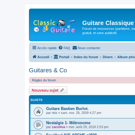
Guitare Classique
Forum de ressources (partitions, mu
gratuit, et sans publicité.
Accès rapide
FAQ
Nous contacter
Accueil
Portail
Index du forum
Divers
Album pho
Guitares & Co
Règles du forum
Nouveau sujet
SUJETS
Guitare Bastien Burlot.
par
rick
»
sam. nov. 28, 2009 4:27 pm
Nostalgie 1- Métronome
par
zacolma
»
mer. août 29, 2018 2:53 pm