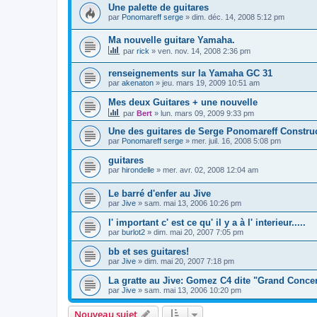
Une palette de guitares
par
Ponomareff serge
»
dim. déc. 14, 2008 5:12 pm
Ma nouvelle guitare Yamaha.
par
rick
»
ven. nov. 14, 2008 2:36 pm
renseignements sur la Yamaha GC 31
par
akenaton
»
jeu. mars 19, 2009 10:51 am
Mes deux Guitares + une nouvelle
par
Bert
»
lun. mars 09, 2009 9:33 pm
Une des guitares de Serge Ponomareff Constru
par
Ponomareff serge
»
mer. juil. 16, 2008 5:08 pm
guitares
par
hirondelle
»
mer. avr. 02, 2008 12:04 am
Le barré d'enfer au Jive
par
Jive
»
sam. mai 13, 2006 10:26 pm
l' important c' est ce qu' il y a à l' interieur.....
par
burlot2
»
dim. mai 20, 2007 7:05 pm
bb et ses guitares!
par
Jive
»
dim. mai 20, 2007 7:18 pm
La gratte au Jive: Gomez C4 dite "Grand Concer
par
Jive
»
sam. mai 13, 2006 10:20 pm
Nouveau sujet