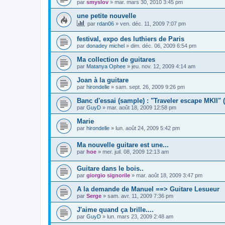
par
smyslov
»
mar. mars 30, 2010 3:45 pm
une petite nouvelle
par
rdan06
»
ven. déc. 11, 2009 7:07 pm
festival, expo des luthiers de Paris
par
donadey michel
»
dim. déc. 06, 2009 6:54 pm
Ma collection de guitares
par
Matanya Ophee
»
jeu. nov. 12, 2009 4:14 am
Joan à la guitare
par
hirondelle
»
sam. sept. 26, 2009 9:26 pm
Banc d'essai (sample) : "Traveler escape MKII" 
par
GuyD
»
mar. août 18, 2009 12:58 pm
Marie
par
hirondelle
»
lun. août 24, 2009 5:42 pm
Ma nouvelle guitare est une...
par
hoe
»
mer. juil. 08, 2009 12:13 am
Guitare dans le bois..
par
giorgio signorile
»
mar. août 18, 2009 3:47 pm
A la demande de Manuel ==> Guitare Lesueur
par
Serge
»
sam. avr. 11, 2009 7:36 pm
J'aime quand ça brille....
par
GuyD
»
lun. mars 23, 2009 2:48 am