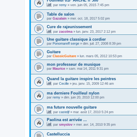
Fouilleul 01F ARCHE n°500
par
remy
»
ven. juin 05, 2015 7:45 pm
Table de salon
par
Gazalain
»
mer. oct. 18, 2017 5:02 pm
Cure de rajeunissement
par
zacolma
»
lun. janv. 23, 2017 2:12 pm
Une guitare classique à cordier
par
Ponomareff serge
»
dim. juil. 27, 2008 8:39 pm
Guitare
par
ClassicGuitare
»
lun. mars 05, 2012 10:53 pm
mon professeur de musique
par
Maurice
»
sam. mai 14, 2011 9:31 pm
Quand la guitare inspire les peintres
par
Cecille
»
jeu. janv. 15, 2009 12:46 am
ma derniere Fouilleul nylon
par
remy
»
dim. juin 20, 2010 12:00 pm
ma future nouvelle guitare
par
casteljf
»
mar. août 17, 2010 5:24 pm
Paolina est arrivée ...
par
smyslov
»
mer. avr. 14, 2010 9:35 pm
Castelluccia