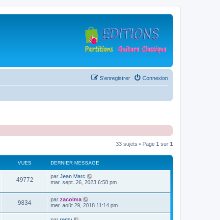
S’enregistrer
Connexion
33 sujets • Page
1
sur
1
VUES
DERNIER MESSAGE
D
par
Jean Marc
V
49772
e
mar. sept. 26, 2023 6:58 pm
r
u
n
D
par
zacolma
i
V
9834
e
e
mer. août 29, 2018 11:14 pm
e
r
r
u
n
s
m
D
par
remy