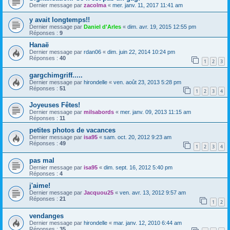
Dernier message par
zacolma
«
mer. janv. 11, 2017 11:41 am
y avait longtemps!!
Dernier message par
Daniel d'Arles
«
dim. avr. 19, 2015 12:55 pm
Réponses :
9
Hanaë
Dernier message par
rdan06
«
dim. juin 22, 2014 10:24 pm
Réponses :
40
1
2
3
gargchimgriff.....
Dernier message par
hirondelle
«
ven. août 23, 2013 5:28 pm
Réponses :
51
1
2
3
4
Joyeuses Fêtes!
Dernier message par
milsabords
«
mer. janv. 09, 2013 11:15 am
Réponses :
11
petites photos de vacances
Dernier message par
isa95
«
sam. oct. 20, 2012 9:23 am
Réponses :
49
1
2
3
4
pas mal
Dernier message par
isa95
«
dim. sept. 16, 2012 5:40 pm
Réponses :
4
j'aime!
Dernier message par
Jacquou25
«
ven. avr. 13, 2012 9:57 am
Réponses :
21
1
2
vendanges
Dernier message par
hirondelle
«
mar. janv. 12, 2010 6:44 am
Réponses :
35