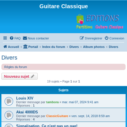
Guitare Classique
FAQ
Nous contacter
S’enregistrer
Connexion
Accueil
Portail
Index du forum
Divers
Album photos
Divers
Divers
Règles du forum
Nouveau sujet
19 sujets • Page
1
sur
1
Sujets
Louis XIV
Dernier message par
tambora
«
mar. mai 07, 2024 9:41 am
Réponses :
1
Akai 4000DS
Dernier message par
ClassicGuitare
«
ven. sept. 14, 2018 8:59 am
Réponses :
4
Signalisation. Ce n'est pas un gag!