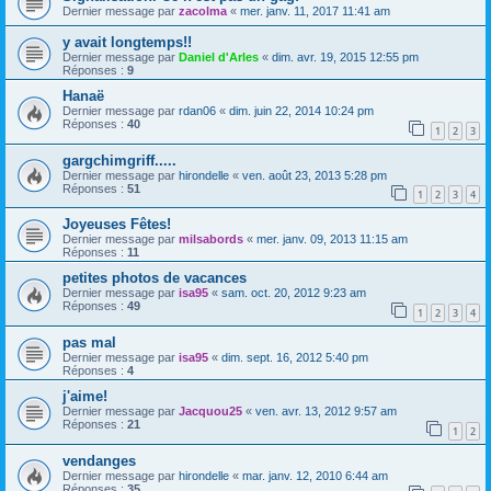
Dernier message par
zacolma
«
mer. janv. 11, 2017 11:41 am
y avait longtemps!!
Dernier message par
Daniel d'Arles
«
dim. avr. 19, 2015 12:55 pm
Réponses :
9
Hanaë
Dernier message par
rdan06
«
dim. juin 22, 2014 10:24 pm
Réponses :
40
1
2
3
gargchimgriff.....
Dernier message par
hirondelle
«
ven. août 23, 2013 5:28 pm
Réponses :
51
1
2
3
4
Joyeuses Fêtes!
Dernier message par
milsabords
«
mer. janv. 09, 2013 11:15 am
Réponses :
11
petites photos de vacances
Dernier message par
isa95
«
sam. oct. 20, 2012 9:23 am
Réponses :
49
1
2
3
4
pas mal
Dernier message par
isa95
«
dim. sept. 16, 2012 5:40 pm
Réponses :
4
j'aime!
Dernier message par
Jacquou25
«
ven. avr. 13, 2012 9:57 am
Réponses :
21
1
2
vendanges
Dernier message par
hirondelle
«
mar. janv. 12, 2010 6:44 am
Réponses :
35