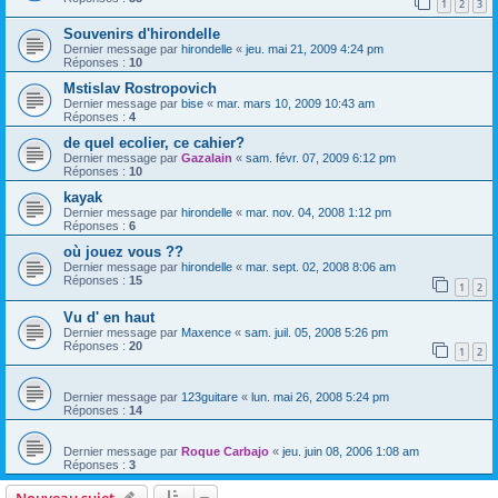
1
2
3
Souvenirs d'hirondelle
Dernier message par
hirondelle
«
jeu. mai 21, 2009 4:24 pm
Réponses :
10
Mstislav Rostropovich
Dernier message par
bise
«
mar. mars 10, 2009 10:43 am
Réponses :
4
de quel ecolier, ce cahier?
Dernier message par
Gazalain
«
sam. févr. 07, 2009 6:12 pm
Réponses :
10
kayak
Dernier message par
hirondelle
«
mar. nov. 04, 2008 1:12 pm
Réponses :
6
où jouez vous ??
Dernier message par
hirondelle
«
mar. sept. 02, 2008 8:06 am
Réponses :
15
1
2
Vu d' en haut
Dernier message par
Maxence
«
sam. juil. 05, 2008 5:26 pm
Réponses :
20
1
2
Dernier message par
123guitare
«
lun. mai 26, 2008 5:24 pm
Réponses :
14
Dernier message par
Roque Carbajo
«
jeu. juin 08, 2006 1:08 am
Réponses :
3