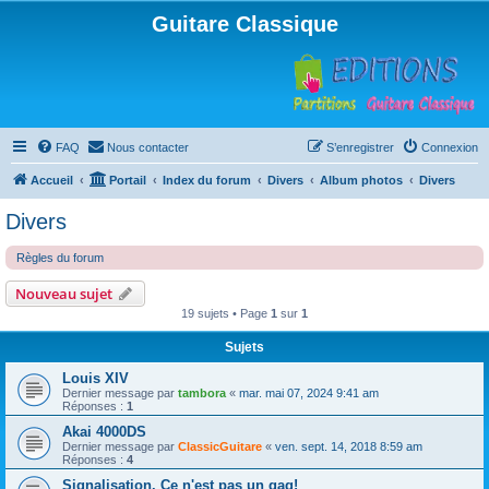
Guitare Classique
FAQ
Nous contacter
S’enregistrer
Connexion
Accueil
Portail
Index du forum
Divers
Album photos
Divers
Divers
Règles du forum
Nouveau sujet
19 sujets • Page
1
sur
1
Sujets
Louis XIV
Dernier message par
tambora
«
mar. mai 07, 2024 9:41 am
Réponses :
1
Akai 4000DS
Dernier message par
ClassicGuitare
«
ven. sept. 14, 2018 8:59 am
Réponses :
4
Signalisation. Ce n'est pas un gag!