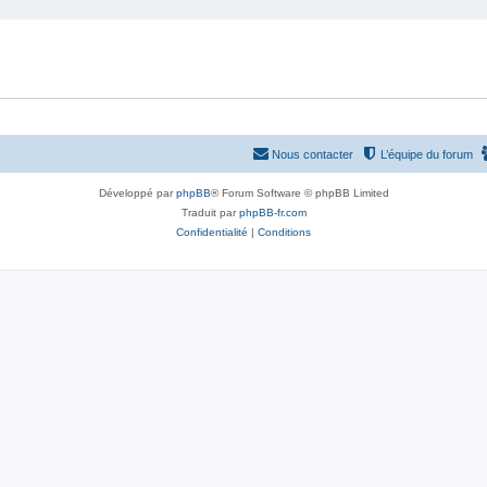
Nous contacter
L’équipe du forum
Développé par
phpBB
® Forum Software © phpBB Limited
Traduit par
phpBB-fr.com
Confidentialité
|
Conditions