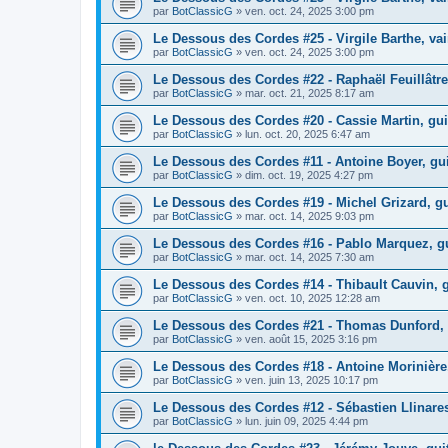
par
BotClassicG
»
ven. oct. 24, 2025 3:00 pm
Le Dessous des Cordes #25 - Virgile Barthe, v
par
BotClassicG
»
ven. oct. 24, 2025 3:00 pm
Le Dessous des Cordes #22 - Raphaël Feuillâtr
par
BotClassicG
»
mar. oct. 21, 2025 8:17 am
Le Dessous des Cordes #20 - Cassie Martin, gui
par
BotClassicG
»
lun. oct. 20, 2025 6:47 am
Le Dessous des Cordes #11 - Antoine Boyer, guit
par
BotClassicG
»
dim. oct. 19, 2025 4:27 pm
Le Dessous des Cordes #19 - Michel Grizard, gu
par
BotClassicG
»
mar. oct. 14, 2025 9:03 pm
Le Dessous des Cordes #16 - Pablo Marquez, gui
par
BotClassicG
»
mar. oct. 14, 2025 7:30 am
Le Dessous des Cordes #14 - Thibault Cauvin, g
par
BotClassicG
»
ven. oct. 10, 2025 12:28 am
Le Dessous des Cordes #21 - Thomas Dunford, 
par
BotClassicG
»
ven. août 15, 2025 3:16 pm
Le Dessous des Cordes #18 - Antoine Morinière, 
par
BotClassicG
»
ven. juin 13, 2025 10:17 pm
Le Dessous des Cordes #12 - Sébastien Llinares
par
BotClassicG
»
lun. juin 09, 2025 4:44 pm