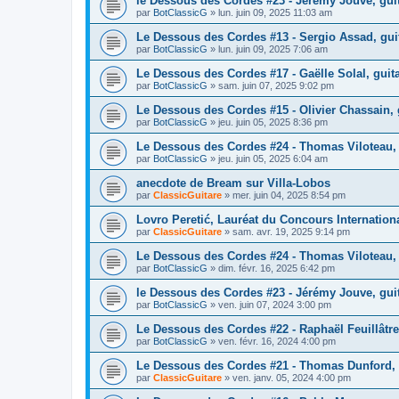
le Dessous des Cordes #23 - Jérémy Jouve, guit
par
BotClassicG
»
lun. juin 09, 2025 11:03 am
Le Dessous des Cordes #13 - Sergio Assad, guit
par
BotClassicG
»
lun. juin 09, 2025 7:06 am
Le Dessous des Cordes #17 - Gaëlle Solal, guita
par
BotClassicG
»
sam. juin 07, 2025 9:02 pm
Le Dessous des Cordes #15 - Olivier Chassain,
par
BotClassicG
»
jeu. juin 05, 2025 8:36 pm
Le Dessous des Cordes #24 - Thomas Viloteau, g
par
BotClassicG
»
jeu. juin 05, 2025 6:04 am
anecdote de Bream sur Villa-Lobos
par
ClassicGuitare
»
mer. juin 04, 2025 8:54 pm
Lovro Peretić, Lauréat du Concours Internationa
par
ClassicGuitare
»
sam. avr. 19, 2025 9:14 pm
Le Dessous des Cordes #24 - Thomas Viloteau, g
par
BotClassicG
»
dim. févr. 16, 2025 6:42 pm
le Dessous des Cordes #23 - Jérémy Jouve, guit
par
BotClassicG
»
ven. juin 07, 2024 3:00 pm
Le Dessous des Cordes #22 - Raphaël Feuillâtr
par
BotClassicG
»
ven. févr. 16, 2024 4:00 pm
Le Dessous des Cordes #21 - Thomas Dunford, 
par
ClassicGuitare
»
ven. janv. 05, 2024 4:00 pm