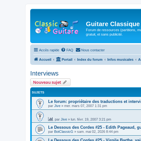
Guitare Classique
Forum de ressources (partitions, mu
gratuit, et sans publicité.
Accès rapide
FAQ
Nous contacter
Accueil
Portail
Index du forum
Infos musicales
A
Interviews
Nouveau sujet
SUJETS
Le forum: propriétaire des traductions et interv
par
Jive
»
mer. mars 07, 2007 1:31 pm
par
Jive
»
lun. févr. 19, 2007 3:21 pm
Le Dessous des Cordes #25 - Edith Pageaud, gui
par
BotClassicG
»
sam. mai 02, 2026 8:44 pm
Le Dessous des Cordes #25 - Virgile Barthe, v