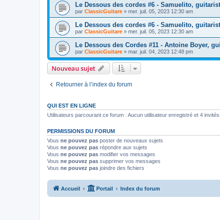
Le Dessous des cordes #6 - Samuelito, guitaris
par
ClassicGuitare
»
mer. juil. 05, 2023 12:30 am
Le Dessous des cordes #6 - Samuelito, guitaris
par
ClassicGuitare
»
mer. juil. 05, 2023 12:30 am
Le Dessous des Cordes #11 - Antoine Boyer, guit
par
ClassicGuitare
»
mar. juil. 04, 2023 12:48 pm
Nouveau sujet
Retourner à l’index du forum
QUI EST EN LIGNE
Utilisateurs parcourant ce forum : Aucun utilisateur enregistré et 4 invités
PERMISSIONS DU FORUM
Vous
ne pouvez pas
poster de nouveaux sujets
Vous
ne pouvez pas
répondre aux sujets
Vous
ne pouvez pas
modifier vos messages
Vous
ne pouvez pas
supprimer vos messages
Vous
ne pouvez pas
joindre des fichiers
Accueil
Portail
Index du forum