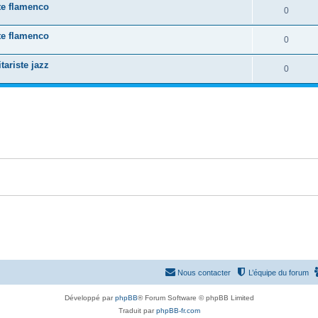
e
te flamenco
o
R
0
s
p
s
n
é
e
te flamenco
o
R
0
s
p
s
n
é
e
ariste jazz
o
R
0
s
p
s
n
é
e
o
s
p
s
n
e
o
s
s
n
e
s
s
e
s
Nous contacter
L’équipe du forum
Développé par
phpBB
® Forum Software © phpBB Limited
Traduit par
phpBB-fr.com