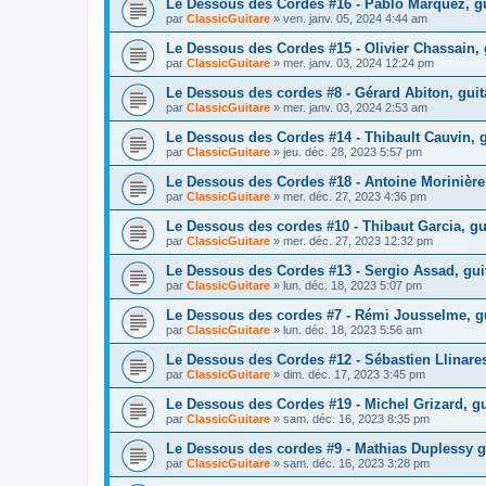
Le Dessous des Cordes #16 - Pablo Marquez, gui
par
ClassicGuitare
»
ven. janv. 05, 2024 4:44 am
Le Dessous des Cordes #15 - Olivier Chassain,
par
ClassicGuitare
»
mer. janv. 03, 2024 12:24 pm
Le Dessous des cordes #8 - Gérard Abiton, guit
par
ClassicGuitare
»
mer. janv. 03, 2024 2:53 am
Le Dessous des Cordes #14 - Thibault Cauvin, g
par
ClassicGuitare
»
jeu. déc. 28, 2023 5:57 pm
Le Dessous des Cordes #18 - Antoine Morinière, 
par
ClassicGuitare
»
mer. déc. 27, 2023 4:36 pm
Le Dessous des cordes #10 - Thibaut Garcia, gui
par
ClassicGuitare
»
mer. déc. 27, 2023 12:32 pm
Le Dessous des Cordes #13 - Sergio Assad, guit
par
ClassicGuitare
»
lun. déc. 18, 2023 5:07 pm
Le Dessous des cordes #7 - Rémi Jousselme, gu
par
ClassicGuitare
»
lun. déc. 18, 2023 5:56 am
Le Dessous des Cordes #12 - Sébastien Llinares
par
ClassicGuitare
»
dim. déc. 17, 2023 3:45 pm
Le Dessous des Cordes #19 - Michel Grizard, gu
par
ClassicGuitare
»
sam. déc. 16, 2023 8:35 pm
Le Dessous des cordes #9 - Mathias Duplessy gu
par
ClassicGuitare
»
sam. déc. 16, 2023 3:28 pm