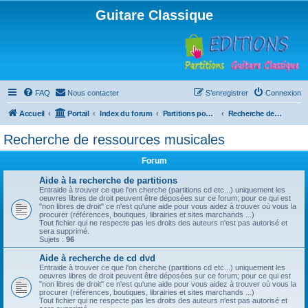
Guitare Classique
FAQ
Nous contacter
S’enregistrer
Connexion
Accueil
Portail
Index du forum
Partitions pour guitare en libre téléchargement
Recherche de ressources musicales
Recherche de ressources musicales
Forum
Aide à la recherche de partitions
Entraide à trouver ce que l'on cherche (partitions cd etc...) uniquement les
oeuvres libres de droit peuvent être déposées sur ce forum; pour ce qui est
"non libres de droit" ce n'est qu'une aide pour vous aidez à trouver où vous la
procurer (références, boutiques, librairies et sites marchands ...)
Tout fichier qui ne respecte pas les droits des auteurs n'est pas autorisé et
sera supprimé.
Sujets :
96
Aide à recherche de cd dvd
Entraide à trouver ce que l'on cherche (partitions cd etc...) uniquement les
oeuvres libres de droit peuvent être déposées sur ce forum; pour ce qui est
"non libres de droit" ce n'est qu'une aide pour vous aidez à trouver où vous la
procurer (références, boutiques, librairies et sites marchands ...)
Tout fichier qui ne respecte pas les droits des auteurs n'est pas autorisé et