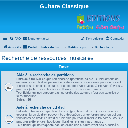
Guitare Classique
FAQ
Nous contacter
S’enregistrer
Connexion
Accueil
Portail
Index du forum
Partitions pour guitare en libre téléchargement
Recherche de ressources musicales
Recherche de ressources musicales
Forum
Aide à la recherche de partitions
Entraide à trouver ce que l'on cherche (partitions cd etc...) uniquement les
oeuvres libres de droit peuvent être déposées sur ce forum; pour ce qui est
"non libres de droit" ce n'est qu'une aide pour vous aidez à trouver où vous la
procurer (références, boutiques, librairies et sites marchands ...)
Tout fichier qui ne respecte pas les droits des auteurs n'est pas autorisé et
sera supprimé.
Sujets :
96
Aide à recherche de cd dvd
Entraide à trouver ce que l'on cherche (partitions cd etc...) uniquement les
oeuvres libres de droit peuvent être déposées sur ce forum; pour ce qui est
"non libres de droit" ce n'est qu'une aide pour vous aidez à trouver où vous la
procurer (références, boutiques, librairies et sites marchands ...)
Tout fichier qui ne respecte pas les droits des auteurs n'est pas autorisé et