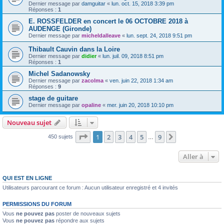
Dernier message par
damguitar
«
lun. oct. 15, 2018 3:39 pm
Réponses :
1
E. ROSSFELDER en concert le 06 OCTOBRE 2018 à
AUDENGE (Gironde)
Dernier message par
micheldalleave
«
lun. sept. 24, 2018 9:51 pm
Thibault Cauvin dans la Loire
Dernier message par
didier
«
lun. juil. 09, 2018 8:51 pm
Réponses :
1
Michel Sadanowsky
Dernier message par
zacolma
«
ven. juin 22, 2018 1:34 am
Réponses :
9
stage de guitare
Dernier message par
opaline
«
mer. juin 20, 2018 10:10 pm
Nouveau sujet
Page
1
sur
9
1
2
3
4
5
9
Suivante
450 sujets
…
Aller à
QUI EST EN LIGNE
Utilisateurs parcourant ce forum : Aucun utilisateur enregistré et 4 invités
PERMISSIONS DU FORUM
Vous
ne pouvez pas
poster de nouveaux sujets
Vous
ne pouvez pas
répondre aux sujets