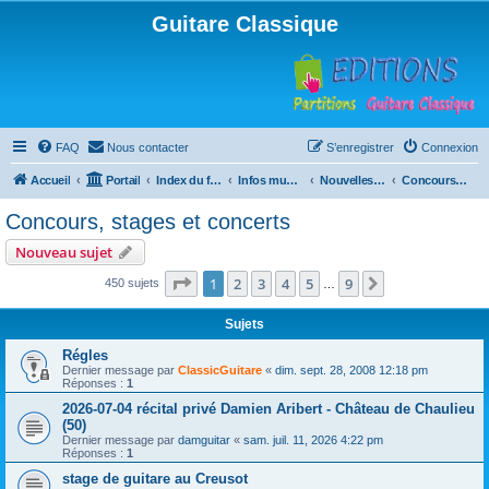
Guitare Classique
FAQ
Nous contacter
S’enregistrer
Connexion
Accueil
Portail
Index du forum
Infos musicales
Nouvelles de toutes sortes, concerts, partitions…
Concours, stages et concerts
Concours, stages et concerts
Nouveau sujet
Page
1
sur
9
1
2
3
4
5
9
Suivante
450 sujets
…
Sujets
Régles
Dernier message par
ClassicGuitare
«
dim. sept. 28, 2008 12:18 pm
Réponses :
1
2026-07-04 récital privé Damien Aribert - Château de Chaulieu
(50)
Dernier message par
damguitar
«
sam. juil. 11, 2026 4:22 pm
Réponses :
1
stage de guitare au Creusot