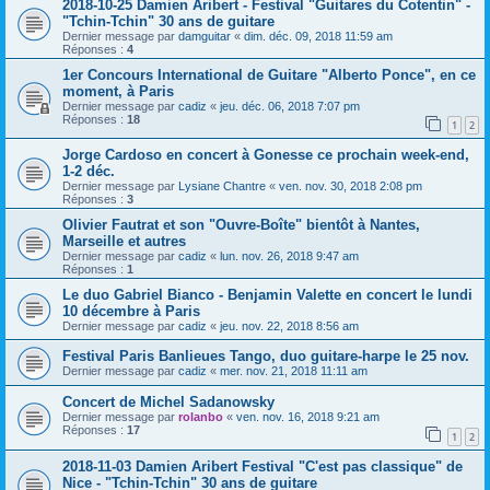
2018-10-25 Damien Aribert - Festival "Guitares du Cotentin" -
"Tchin-Tchin" 30 ans de guitare
Dernier message par
damguitar
«
dim. déc. 09, 2018 11:59 am
Réponses :
4
1er Concours International de Guitare "Alberto Ponce", en ce
moment, à Paris
Dernier message par
cadiz
«
jeu. déc. 06, 2018 7:07 pm
Réponses :
18
1
2
Jorge Cardoso en concert à Gonesse ce prochain week-end,
1-2 déc.
Dernier message par
Lysiane Chantre
«
ven. nov. 30, 2018 2:08 pm
Réponses :
3
Olivier Fautrat et son "Ouvre-Boîte" bientôt à Nantes,
Marseille et autres
Dernier message par
cadiz
«
lun. nov. 26, 2018 9:47 am
Réponses :
1
Le duo Gabriel Bianco - Benjamin Valette en concert le lundi
10 décembre à Paris
Dernier message par
cadiz
«
jeu. nov. 22, 2018 8:56 am
Festival Paris Banlieues Tango, duo guitare-harpe le 25 nov.
Dernier message par
cadiz
«
mer. nov. 21, 2018 11:11 am
Concert de Michel Sadanowsky
Dernier message par
rolanbo
«
ven. nov. 16, 2018 9:21 am
Réponses :
17
1
2
2018-11-03 Damien Aribert Festival "C'est pas classique" de
Nice - "Tchin-Tchin" 30 ans de guitare