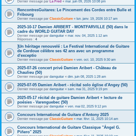
Dernier message par
La Fred
«
mar. juin 09, 2026 10:08 pm
RencontresGuitares: Le Pincement des Cordes entre Bulle et
Fribourg
Dernier message par
ClassicGuitare
«
lun. janv. 19, 2026 10:17 am
2025-10-17 Damien ARIBERT - MONTFARVILLE (50) dans le
cadre du WORLD GUITAR DAY
Dernier message par
damguitar
«
mar. nov. 04, 2025 1:12 am
Réponses :
4
]Un héritage renouvelé : Le Festival International de Guitare
de Cordoue célèbre ses 42 ans avec un programme
d'exceptio
Dernier message par
ClassicGuitare
«
ven. oct. 10, 2025 9:30 am
2025-07-26 concert privé Damien Aribert - Château de
Chaulieu (50)
Dernier message par
damguitar
«
dim. juin 08, 2025 1:28 am
2025-07-05 Damien Aribert - récital solo église d'Angey (50)
Dernier message par
damguitar
«
sam. mai 31, 2025 9:19 pm
2025-05-17 récital de guitare Damien Aribert + lecture de
poésies - Varenguebec (50)
Dernier message par
damguitar
«
ven. mai 02, 2025 9:12 pm
Concours International de Guitare d'Antony 2025
Dernier message par
ClassicGuitare
«
mar. févr. 11, 2025 10:14 am
Concours International de Guitare Classique "Ángel G.
Piñero" 2025