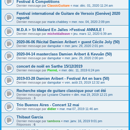
Festival & Competitions
Dernier message par
ClassicGuitare
«
mar. déc. 01, 2020 11:24 am
Festival international de Guitare de Versoix (Genève) 2020
reporté
Dernier message par
marie.chabbey
«
mer. nov. 04, 2020 2:09 pm
M.D.A > St Médard En Jalles >Festival ANNULE !
Dernier message par
micheldalleave
«
jeu. mars 12, 2020 6:39 am
2020-06-06 Récital Damien Aribert + guest Cécile Joly (50)
Dernier message par
damguitar
«
mer. janv. 29, 2020 2:01 pm
2020-04-14 masterclass Damien Aribert & Kevuân (50)
Dernier message par
damguitar
«
mer. janv. 29, 2020 2:00 pm
concert de noël en Sarthe 15/12/2019
Dernier message par
PierreL
«
mer. déc. 11, 2019 6:24 pm
2019-03-28 Damien Aribert - Festival Art en bars (50)
Dernier message par
damguitar
«
ven. août 23, 2019 12:32 am
Recherche stage de guitare classique pour cet été
Dernier message par
Lysiane Chantre
«
dim. mai 19, 2019 12:21 pm
Réponses :
3
Trio Buenos Aires - Concert 12 mai
Dernier message par
didier
«
mar. mai 07, 2019 11:46 am
Thibaut Garcia
Dernier message par
tambora
«
mer. janv. 16, 2019 9:01 pm
Réponses :
6