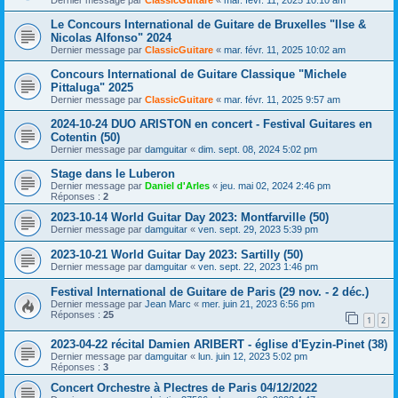
Dernier message par
ClassicGuitare
«
mar. févr. 11, 2025 10:10 am
Le Concours International de Guitare de Bruxelles "Ilse &
Nicolas Alfonso" 2024
Dernier message par
ClassicGuitare
«
mar. févr. 11, 2025 10:02 am
Concours International de Guitare Classique "Michele
Pittaluga" 2025
Dernier message par
ClassicGuitare
«
mar. févr. 11, 2025 9:57 am
2024-10-24 DUO ARISTON en concert - Festival Guitares en
Cotentin (50)
Dernier message par
damguitar
«
dim. sept. 08, 2024 5:02 pm
Stage dans le Luberon
Dernier message par
Daniel d'Arles
«
jeu. mai 02, 2024 2:46 pm
Réponses :
2
2023-10-14 World Guitar Day 2023: Montfarville (50)
Dernier message par
damguitar
«
ven. sept. 29, 2023 5:39 pm
2023-10-21 World Guitar Day 2023: Sartilly (50)
Dernier message par
damguitar
«
ven. sept. 22, 2023 1:46 pm
Festival International de Guitare de Paris (29 nov. - 2 déc.)
Dernier message par
Jean Marc
«
mer. juin 21, 2023 6:56 pm
Réponses :
25
1
2
2023-04-22 récital Damien ARIBERT - église d'Eyzin-Pinet (38)
Dernier message par
damguitar
«
lun. juin 12, 2023 5:02 pm
Réponses :
3
Concert Orchestre à Plectres de Paris 04/12/2022