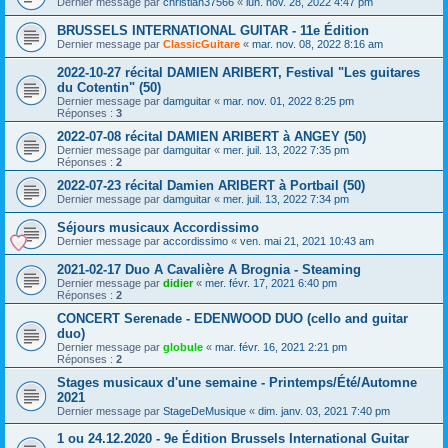
Dernier message par
christian37566
«
lun. nov. 28, 2022 4:47 pm
BRUSSELS INTERNATIONAL GUITAR - 11e Édition
Dernier message par
ClassicGuitare
«
mar. nov. 08, 2022 8:16 am
2022-10-27 récital DAMIEN ARIBERT, Festival "Les guitares
du Cotentin" (50)
Dernier message par
damguitar
«
mar. nov. 01, 2022 8:25 pm
Réponses :
3
2022-07-08 récital DAMIEN ARIBERT à ANGEY (50)
Dernier message par
damguitar
«
mer. juil. 13, 2022 7:35 pm
Réponses :
2
2022-07-23 récital Damien ARIBERT à Portbail (50)
Dernier message par
damguitar
«
mer. juil. 13, 2022 7:34 pm
Séjours musicaux Accordissimo
Dernier message par
accordissimo
«
ven. mai 21, 2021 10:43 am
2021-02-17 Duo A Cavalière A Brognia - Steaming
Dernier message par
didier
«
mer. févr. 17, 2021 6:40 pm
Réponses :
2
CONCERT Serenade - EDENWOOD DUO (cello and guitar
duo)
Dernier message par
globule
«
mar. févr. 16, 2021 2:21 pm
Réponses :
2
Stages musicaux d'une semaine - Printemps/Été/Automne
2021
Dernier message par
StageDeMusique
«
dim. janv. 03, 2021 7:40 pm
1 ou 24.12.2020 - 9e Édition Brussels International Guitar