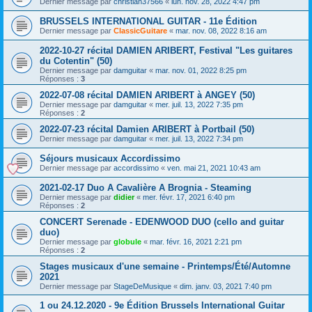
Dernier message par
christian37566
«
lun. nov. 28, 2022 4:47 pm
BRUSSELS INTERNATIONAL GUITAR - 11e Édition
Dernier message par
ClassicGuitare
«
mar. nov. 08, 2022 8:16 am
2022-10-27 récital DAMIEN ARIBERT, Festival "Les guitares
du Cotentin" (50)
Dernier message par
damguitar
«
mar. nov. 01, 2022 8:25 pm
Réponses :
3
2022-07-08 récital DAMIEN ARIBERT à ANGEY (50)
Dernier message par
damguitar
«
mer. juil. 13, 2022 7:35 pm
Réponses :
2
2022-07-23 récital Damien ARIBERT à Portbail (50)
Dernier message par
damguitar
«
mer. juil. 13, 2022 7:34 pm
Séjours musicaux Accordissimo
Dernier message par
accordissimo
«
ven. mai 21, 2021 10:43 am
2021-02-17 Duo A Cavalière A Brognia - Steaming
Dernier message par
didier
«
mer. févr. 17, 2021 6:40 pm
Réponses :
2
CONCERT Serenade - EDENWOOD DUO (cello and guitar
duo)
Dernier message par
globule
«
mar. févr. 16, 2021 2:21 pm
Réponses :
2
Stages musicaux d'une semaine - Printemps/Été/Automne
2021
Dernier message par
StageDeMusique
«
dim. janv. 03, 2021 7:40 pm
1 ou 24.12.2020 - 9e Édition Brussels International Guitar