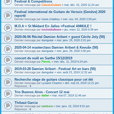
Festival & Competitions
Dernier message par
ClassicGuitare
«
mar. déc. 01, 2020 11:24 am
Festival international de Guitare de Versoix (Genève) 2020
reporté
Dernier message par
marie.chabbey
«
mer. nov. 04, 2020 2:09 pm
M.D.A > St Médard En Jalles >Festival ANNULE !
Dernier message par
micheldalleave
«
jeu. mars 12, 2020 6:39 am
2020-06-06 Récital Damien Aribert + guest Cécile Joly (50)
Dernier message par
damguitar
«
mer. janv. 29, 2020 2:01 pm
2020-04-14 masterclass Damien Aribert & Kevuân (50)
Dernier message par
damguitar
«
mer. janv. 29, 2020 2:00 pm
concert de noël en Sarthe 15/12/2019
Dernier message par
PierreL
«
mer. déc. 11, 2019 6:24 pm
2019-03-28 Damien Aribert - Festival Art en bars (50)
Dernier message par
damguitar
«
ven. août 23, 2019 12:32 am
Recherche stage de guitare classique pour cet été
Dernier message par
Lysiane Chantre
«
dim. mai 19, 2019 12:21 pm
Réponses :
3
Trio Buenos Aires - Concert 12 mai
Dernier message par
didier
«
mar. mai 07, 2019 11:46 am
Thibaut Garcia
Dernier message par
tambora
«
mer. janv. 16, 2019 9:01 pm
Réponses :
6