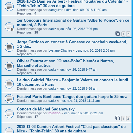
2018-10-25 Damien Aribert - Festival "Guitares du Cotentin" -
"Tchin-Tchin" 30 ans de guitare
Dernier message par
damguitar
«
dim. déc. 09, 2018 11:59 am
Réponses :
4
1er Concours International de Guitare "Alberto Ponce", en ce
moment, à Paris
Dernier message par
cadiz
«
jeu. déc. 06, 2018 7:07 pm
Réponses :
18
1
2
Jorge Cardoso en concert à Gonesse ce prochain week-end,
1-2 déc.
Dernier message par
Lysiane Chantre
«
ven. nov. 30, 2018 2:08 pm
Réponses :
3
Olivier Fautrat et son "Ouvre-Boîte" bientôt à Nantes,
Marseille et autres
Dernier message par
cadiz
«
lun. nov. 26, 2018 9:47 am
Réponses :
1
Le duo Gabriel Bianco - Benjamin Valette en concert le lundi
10 décembre à Paris
Dernier message par
cadiz
«
jeu. nov. 22, 2018 8:56 am
Festival Paris Banlieues Tango, duo guitare-harpe le 25 nov.
Dernier message par
cadiz
«
mer. nov. 21, 2018 11:11 am
Concert de Michel Sadanowsky
Dernier message par
rolanbo
«
ven. nov. 16, 2018 9:21 am
Réponses :
17
1
2
2018-11-03 Damien Aribert Festival "C'est pas classique" de
Nice - "Tchin-Tchin" 30 ans de guitare