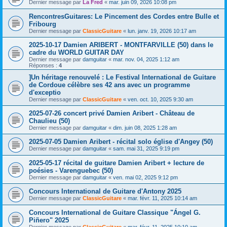
Dernier message par
La Fred
«
mar. juin 09, 2026 10:08 pm
RencontresGuitares: Le Pincement des Cordes entre Bulle et
Fribourg
Dernier message par
ClassicGuitare
«
lun. janv. 19, 2026 10:17 am
2025-10-17 Damien ARIBERT - MONTFARVILLE (50) dans le
cadre du WORLD GUITAR DAY
Dernier message par
damguitar
«
mar. nov. 04, 2025 1:12 am
Réponses :
4
]Un héritage renouvelé : Le Festival International de Guitare
de Cordoue célèbre ses 42 ans avec un programme
d'exceptio
Dernier message par
ClassicGuitare
«
ven. oct. 10, 2025 9:30 am
2025-07-26 concert privé Damien Aribert - Château de
Chaulieu (50)
Dernier message par
damguitar
«
dim. juin 08, 2025 1:28 am
2025-07-05 Damien Aribert - récital solo église d'Angey (50)
Dernier message par
damguitar
«
sam. mai 31, 2025 9:19 pm
2025-05-17 récital de guitare Damien Aribert + lecture de
poésies - Varenguebec (50)
Dernier message par
damguitar
«
ven. mai 02, 2025 9:12 pm
Concours International de Guitare d'Antony 2025
Dernier message par
ClassicGuitare
«
mar. févr. 11, 2025 10:14 am
Concours International de Guitare Classique "Ángel G.
Piñero" 2025