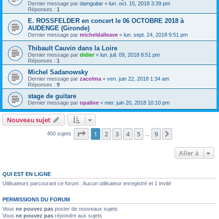
Dernier message par
damguitar
«
lun. oct. 15, 2018 3:39 pm
Réponses :
1
E. ROSSFELDER en concert le 06 OCTOBRE 2018 à
AUDENGE (Gironde)
Dernier message par
micheldalleave
«
lun. sept. 24, 2018 9:51 pm
Thibault Cauvin dans la Loire
Dernier message par
didier
«
lun. juil. 09, 2018 8:51 pm
Réponses :
1
Michel Sadanowsky
Dernier message par
zacolma
«
ven. juin 22, 2018 1:34 am
Réponses :
9
stage de guitare
Dernier message par
opaline
«
mer. juin 20, 2018 10:10 pm
Nouveau sujet
Page
1
sur
9
1
2
3
4
5
9
Suivante
450 sujets
…
Aller à
QUI EST EN LIGNE
Utilisateurs parcourant ce forum : Aucun utilisateur enregistré et 1 invité
PERMISSIONS DU FORUM
Vous
ne pouvez pas
poster de nouveaux sujets
Vous
ne pouvez pas
répondre aux sujets