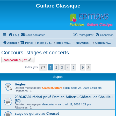
Guitare Classique
FAQ
Nous contacter
S’enregistrer
Connexion
Accueil
Portail
Index du forum
Infos musicales
Nouvelles de toutes sortes, concerts, partitions…
Concours, stages et concerts
Concours, stages et concerts
Nouveau sujet
Page
1
sur
9
1
2
3
4
5
9
Suivante
450 sujets
…
Sujets
Régles
Dernier message par
ClassicGuitare
«
dim. sept. 28, 2008 12:18 pm
Réponses :
1
2026-07-04 récital privé Damien Aribert - Château de Chaulieu
(50)
Dernier message par
damguitar
«
sam. juil. 11, 2026 4:22 pm
Réponses :
1
stage de guitare au Creusot