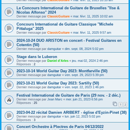
Dernier message par
ClassicGuitare
«
mar. févr. 11, 2025 10:10 am
Le Concours International de Guitare de Bruxelles "Ilse &
Nicolas Alfonso" 2024
Dernier message par
ClassicGuitare
«
mar. févr. 11, 2025 10:02 am
Concours International de Guitare Classique "Michele
Pittaluga" 2025
Dernier message par
ClassicGuitare
«
mar. févr. 11, 2025 9:57 am
2024-10-24 DUO ARISTON en concert - Festival Guitares en
Cotentin (50)
Dernier message par
damguitar
«
dim. sept. 08, 2024 5:02 pm
Stage dans le Luberon
Dernier message par
Daniel d'Arles
«
jeu. mai 02, 2024 2:46 pm
Réponses :
2
2023-10-14 World Guitar Day 2023: Montfarville (50)
Dernier message par
damguitar
«
ven. sept. 29, 2023 5:39 pm
2023-10-21 World Guitar Day 2023: Sartilly (50)
Dernier message par
damguitar
«
ven. sept. 22, 2023 1:46 pm
Festival International de Guitare de Paris (29 nov. - 2 déc.)
Dernier message par
Jean Marc
«
mer. juin 21, 2023 6:56 pm
Réponses :
25
1
2
2023-04-22 récital Damien ARIBERT - église d'Eyzin-Pinet (38)
Dernier message par
damguitar
«
lun. juin 12, 2023 5:02 pm
Réponses :
3
Concert Orchestre à Plectres de Paris 04/12/2022