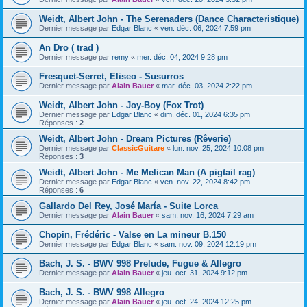
Weidt, Albert John - The Serenaders (Dance Characteristique)
Dernier message par
Edgar Blanc
«
ven. déc. 06, 2024 7:59 pm
An Dro ( trad )
Dernier message par
remy
«
mer. déc. 04, 2024 9:28 pm
Fresquet-Serret, Eliseo - Susurros
Dernier message par
Alain Bauer
«
mar. déc. 03, 2024 2:22 pm
Weidt, Albert John - Joy-Boy (Fox Trot)
Dernier message par
Edgar Blanc
«
dim. déc. 01, 2024 6:35 pm
Réponses :
2
Weidt, Albert John - Dream Pictures (Rêverie)
Dernier message par
ClassicGuitare
«
lun. nov. 25, 2024 10:08 pm
Réponses :
3
Weidt, Albert John - Me Melican Man (A pigtail rag)
Dernier message par
Edgar Blanc
«
ven. nov. 22, 2024 8:42 pm
Réponses :
6
Gallardo Del Rey, José María - Suite Lorca
Dernier message par
Alain Bauer
«
sam. nov. 16, 2024 7:29 am
Chopin, Frédéric - Valse en La mineur B.150
Dernier message par
Edgar Blanc
«
sam. nov. 09, 2024 12:19 pm
Bach, J. S. - BWV 998 Prelude, Fugue & Allegro
Dernier message par
Alain Bauer
«
jeu. oct. 31, 2024 9:12 pm
Bach, J. S. - BWV 998 Allegro
Dernier message par
Alain Bauer
«
jeu. oct. 24, 2024 12:25 pm