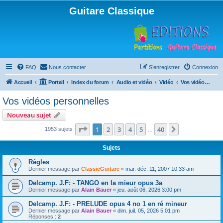
Guitare Classique
FAQ
Nous contacter
S’enregistrer
Connexion
Accueil
Portail
Index du forum
Audio et vidéo
Vidéo
Vos vidéos personnelles
Vos vidéos personnelles
Nouveau sujet
Page
1
sur
40
1
2
3
4
5
40
Suivante
1953 sujets
…
Sujets
Règles
Dernier message par
ClassicGuitare
«
mar. déc. 11, 2007 10:33 am
Delcamp. J.F: - TANGO en la mieur opus 3a
Dernier message par
Alain Bauer
«
jeu. août 06, 2026 3:00 pm
Delcamp. J.F: - PRELUDE opus 4 no 1 en ré mineur
Dernier message par
Alain Bauer
«
dim. juil. 05, 2026 5:01 pm
Réponses :
2