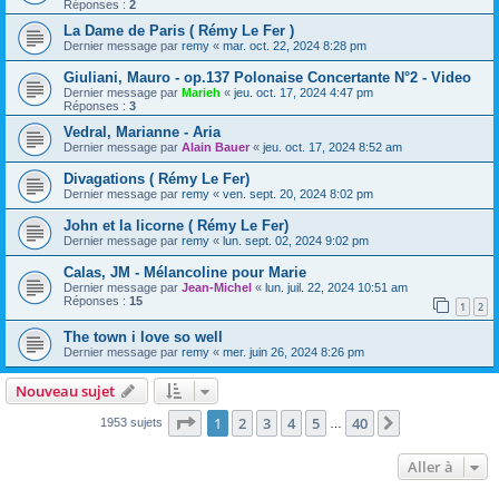
Réponses :
2
La Dame de Paris ( Rémy Le Fer )
Dernier message par
remy
«
mar. oct. 22, 2024 8:28 pm
Giuliani, Mauro - op.137 Polonaise Concertante N°2 - Video
Dernier message par
Marieh
«
jeu. oct. 17, 2024 4:47 pm
Réponses :
3
Vedral, Marianne - Aria
Dernier message par
Alain Bauer
«
jeu. oct. 17, 2024 8:52 am
Divagations ( Rémy Le Fer)
Dernier message par
remy
«
ven. sept. 20, 2024 8:02 pm
John et la licorne ( Rémy Le Fer)
Dernier message par
remy
«
lun. sept. 02, 2024 9:02 pm
Calas, JM - Mélancoline pour Marie
Dernier message par
Jean-Michel
«
lun. juil. 22, 2024 10:51 am
Réponses :
15
1
2
The town i love so well
Dernier message par
remy
«
mer. juin 26, 2024 8:26 pm
Nouveau sujet
Page
1
sur
40
1
2
3
4
5
40
Suivante
1953 sujets
…
Aller à