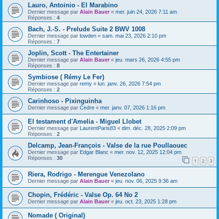
Lauro, Antoinio - El Marabino
Dernier message par
Alain Bauer
«
mer. juin 24, 2026 7:11 am
Réponses :
4
Bach, J.-S. - Prelude Suite 2 BWV 1008
Dernier message par
lowden
«
sam. mai 23, 2026 2:10 pm
Réponses :
7
Joplin, Scott - The Entertainer
Dernier message par
Alain Bauer
«
jeu. mars 26, 2026 4:55 pm
Réponses :
8
Symbiose ( Rémy Le Fer)
Dernier message par
remy
«
lun. janv. 26, 2026 7:54 pm
Réponses :
2
Carinhoso - Pixinguinha
Dernier message par
Cedre
«
mer. janv. 07, 2026 1:16 pm
El testament d'Amelia - Miguel Llobet
Dernier message par
LaurentParis83
«
dim. déc. 28, 2025 2:09 pm
Réponses :
2
Delcamp, Jean-François - Valse de la rue Poullaouec
Dernier message par
Edgar Blanc
«
mer. nov. 12, 2025 12:04 pm
Réponses :
30
1
2
3
Riera, Rodrigo - Merengue Venezolano
Dernier message par
Alain Bauer
«
jeu. nov. 06, 2025 9:36 am
Chopin, Frédéric - Valse Op. 64 No 2
Dernier message par
Alain Bauer
«
jeu. oct. 23, 2025 1:28 pm
Nomade ( Original)