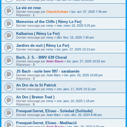
La vie en rose
Dernier message par
ClassicGuitare
«
lun. avr. 07, 2025 7:46 am
Réponses :
1
Memories of the Cliffs ( Rémy Le Fer)
Dernier message par
remy
«
mar. mars 18, 2025 9:25 pm
Kalbarioa ( Rémy Le Fer)
Dernier message par
remy
«
dim. févr. 16, 2025 7:40 pm
Jardins de nuit ( Rémy Le Fer)
Dernier message par
remy
«
lun. janv. 27, 2025 10:13 pm
Bach, J. S. - BWV 639 Choral
Dernier message par
Alain Bauer
«
lun. janv. 27, 2025 10:53 am
Réponses :
3
JS Bach - suite bwv 997 - sarabande
Dernier message par
Jean Marc
«
lun. janv. 20, 2025 10:09 pm
Réponses :
3
An Dro de la St Patrick
Dernier message par
remy
«
ven. janv. 17, 2025 10:11 pm
An Dro ( Breton Trad )
Dernier message par
remy
«
ven. janv. 10, 2025 1:18 pm
Réponses :
5
Fresquet-Serret, Eliseo - Soledad (Solitude)
Dernier message par
Jean Marc
«
ven. déc. 20, 2024 8:48 pm
Fresquet-Serret, Eliseo - Meditació
Dernier message par
Alain Bauer
«
ven. déc. 20, 2024 3:32 pm